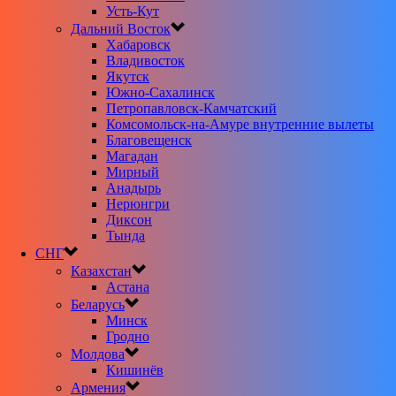
Усть-Кут
Дальний Восток
Хабаровск
Владивосток
Якутск
Южно-Сахалинск
Петропавловск-Камчатский
Комсомольск-на-Амуре внутренние вылеты
Благовещенск
Магадан
Мирный
Анадырь
Нерюнгри
Диксон
Тында
СНГ
Казахстан
Астана
Беларусь
Минск
Гродно
Молдова
Кишинёв
Армения