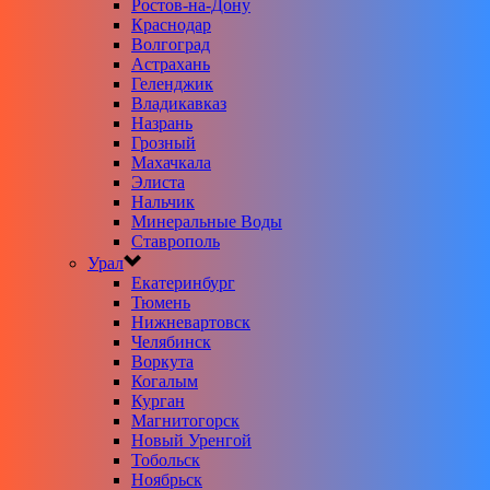
Ростов-на-Дону
Краснодар
Волгоград
Астрахань
Геленджик
Владикавказ
Назрань
Грозный
Махачкала
Элиста
Нальчик
Минеральные Воды
Ставрополь
Урал
Екатеринбург
Тюмень
Нижневартовск
Челябинск
Воркута
Когалым
Курган
Магнитогорск
Новый Уренгой
Тобольск
Ноябрьск