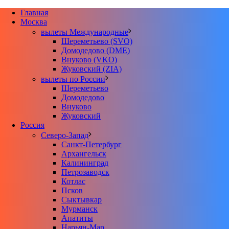
Главная
Москва
вылеты Международные
Шереметьево (SVO)
Домодедово (DME)
Внуково (VKO)
Жуковский (ZIA)
вылеты по России
Шереметьево
Домодедово
Внуково
Жуковский
Россия
Северо-Запад
Санкт-Петербург
Архангельск
Калининград
Петрозаводск
Котлас
Псков
Сыктывкар
Мурманск
Апатиты
Нарьян-Мар