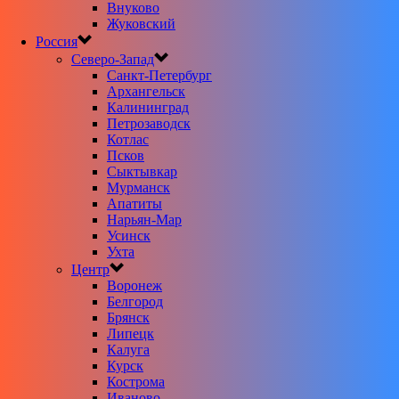
Внуково
Жуковский
Россия
Северо-Запад
Санкт-Петербург
Архангельск
Калининград
Петрозаводск
Котлас
Псков
Сыктывкар
Мурманск
Апатиты
Нарьян-Мар
Усинск
Ухта
Центр
Воронеж
Белгород
Брянск
Липецк
Калуга
Курск
Кострома
Иваново