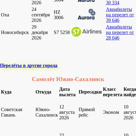
2026
30 334
24
Авиабилеты
HZ
Оха
сентября
на перелет от
3006
2026
39 646
29
Авиабилеты
Новосибирск
декабря
S7 5258
на перелет от
2026
28 046
Перелёты в другие города
Самолёт Южно-Сахалинск
Дата
Класс
Когда
Куда
Откуда
Пересадки
вылета
перелета
найд
12
10
Советская
Южно-
Прямой
августа
Эконом
авгус
Гавань
Сахалинск
рейс
2026
2026
22
10