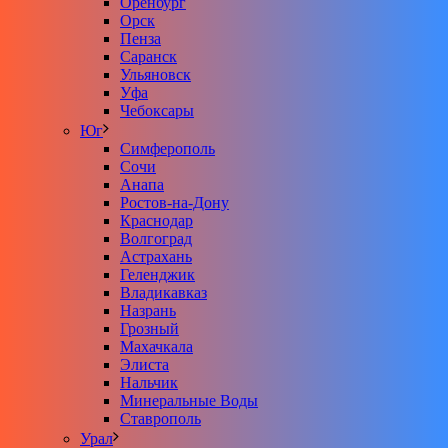
Оренбург
Орск
Пенза
Саранск
Ульяновск
Уфа
Чебоксары
Юг
Симферополь
Сочи
Анапа
Ростов-на-Дону
Краснодар
Волгоград
Астрахань
Геленджик
Владикавказ
Назрань
Грозный
Махачкала
Элиста
Нальчик
Минеральные Воды
Ставрополь
Урал