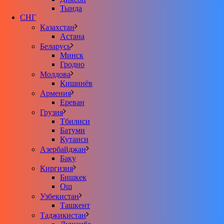
Тында
СНГ
Казахстан
Астана
Беларусь
Минск
Гродно
Молдова
Кишинёв
Армения
Ереван
Грузия
Тбилиси
Батуми
Кутаиси
Азербайджан
Баку
Киргизия
Бишкек
Ош
Узбекистан
Ташкент
Таджикистан