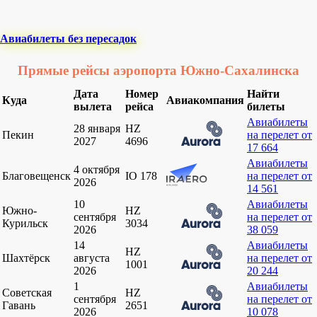
Авиабилеты без пересадок
Прямые рейсы аэропорта Южно-Сахалинска
Дата
Номер
Найти
Куда
Авиакомпания
вылета
рейса
билеты
Авиабилеты
28 января
HZ
Пекин
на перелет от
2027
4696
17 664
Авиабилеты
4 октября
Благовещенск
IO 178
на перелет от
2026
14 561
10
Авиабилеты
Южно-
HZ
сентября
на перелет от
Курильск
3034
2026
38 059
14
Авиабилеты
HZ
Шахтёрск
августа
на перелет от
1001
2026
20 244
1
Авиабилеты
Советская
HZ
сентября
на перелет от
Гавань
2651
2026
10 078