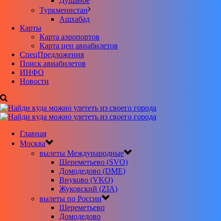
Душанбе
Туркменистан
Ашхабад
Карты
Карта аэропортов
Карта цен авиабилетов
CпецПредложения
Поиск авиабилетов
ИНФО
Новости
Главная
Москва
вылеты Международные
Шереметьево (SVO)
Домодедово (DME)
Внуково (VKO)
Жуковский (ZIA)
вылеты по России
Шереметьево
Домодедово