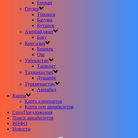
Ереван
Грузия
Тбилиси
Батуми
Кутаиси
Азербайджан
Баку
Киргизия
Бишкек
Ош
Узбекистан
Ташкент
Таджикистан
Душанбе
Туркменистан
Ашхабад
Карты
Карта аэропортов
Карта цен авиабилетов
CпецПредложения
Поиск авиабилетов
ИНФО
Новости