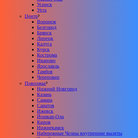
Усинск
Ухта
Центр
Воронеж
Белгород
Брянск
Липецк
Калуга
Курск
Кострома
Иваново
Ярославль
Тамбов
Череповец
Поволжье
Нижний Новгород
Казань
Самара
Саратов
Ижевск
Йошкар-Ола
Киров
Нижнекамск
Набережные Челны внутренние вылеты