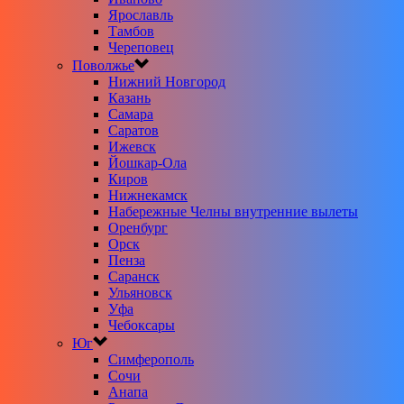
Ярославль
Тамбов
Череповец
Поволжье
Нижний Новгород
Казань
Самара
Саратов
Ижевск
Йошкар-Ола
Киров
Нижнекамск
Набережные Челны внутренние вылеты
Оренбург
Орск
Пенза
Саранск
Ульяновск
Уфа
Чебоксары
Юг
Симферополь
Сочи
Анапа