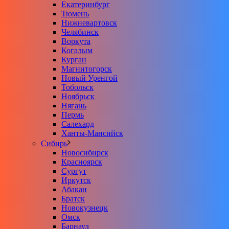
Екатеринбург
Тюмень
Нижневартовск
Челябинск
Воркута
Когалым
Курган
Магнитогорск
Новый Уренгой
Тобольск
Ноябрьск
Нягань
Пермь
Салехард
Ханты-Мансийск
Сибирь
Новосибирск
Красноярск
Сургут
Иркутск
Абакан
Братск
Новокузнецк
Омск
Барнаул