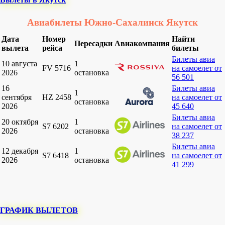
Авиабилеты Южно-Сахалинск Якутск
Дата
Номер
Найти
Пересадки
Авиакомпания
вылета
рейса
билеты
Билеты авиа
10 августа
1
FV 5716
на самоелет от
2026
остановка
56 501
16
Билеты авиа
1
сентября
HZ 2458
на самоелет от
остановка
2026
45 640
Билеты авиа
20 октября
1
S7 6202
на самоелет от
2026
остановка
38 237
Билеты авиа
12 декабря
1
S7 6418
на самоелет от
2026
остановка
41 299
ГРАФИК ВЫЛЕТОВ