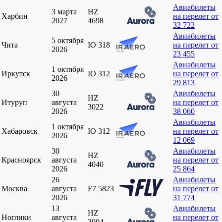
Авиабилеты
3 марта
HZ
Харбин
на перелет от
2027
4698
32 722
Авиабилеты
5 октября
Чита
IO 318
на перелет от
2026
23 455
Авиабилеты
1 октября
Иркутск
IO 312
на перелет от
2026
29 813
30
Авиабилеты
HZ
Итуруп
августа
на перелет от
3022
2026
38 060
Авиабилеты
1 октября
Хабаровск
IO 312
на перелет от
2026
12 069
30
Авиабилеты
HZ
Красноярск
августа
на перелет от
4040
2026
25 864
26
Авиабилеты
Москва
августа
F7 5823
на перелет от
2026
31 774
13
Авиабилеты
HZ
Ноглики
августа
на перелет от
3004