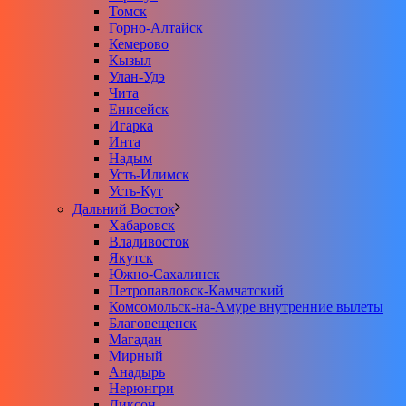
Томск
Горно-Алтайск
Кемерово
Кызыл
Улан-Удэ
Чита
Енисейск
Игарка
Инта
Надым
Усть-Илимск
Усть-Кут
Дальний Восток
Хабаровск
Владивосток
Якутск
Южно-Сахалинск
Петропавловск-Камчатский
Комсомольск-на-Амуре внутренние вылеты
Благовещенск
Магадан
Мирный
Анадырь
Нерюнгри
Диксон