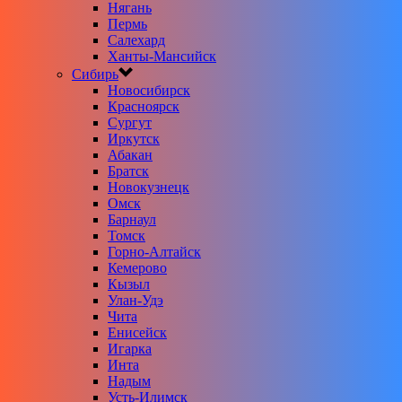
Нягань
Пермь
Салехард
Ханты-Мансийск
Сибирь
Новосибирск
Красноярск
Сургут
Иркутск
Абакан
Братск
Новокузнецк
Омск
Барнаул
Томск
Горно-Алтайск
Кемерово
Кызыл
Улан-Удэ
Чита
Енисейск
Игарка
Инта
Надым
Усть-Илимск