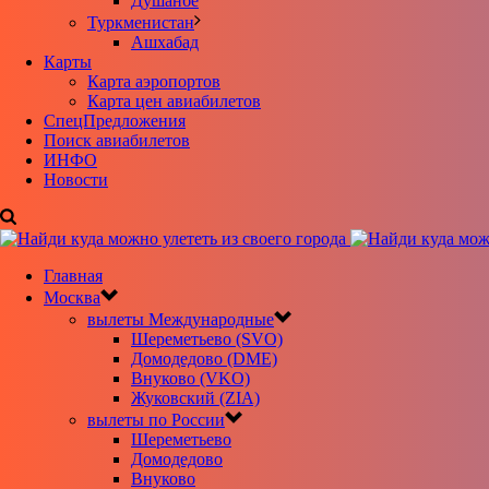
Душанбе
Туркменистан
Ашхабад
Карты
Карта аэропортов
Карта цен авиабилетов
CпецПредложения
Поиск авиабилетов
ИНФО
Новости
Главная
Москва
вылеты Международные
Шереметьево (SVO)
Домодедово (DME)
Внуково (VKO)
Жуковский (ZIA)
вылеты по России
Шереметьево
Домодедово
Внуково