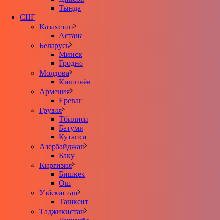
Тында
СНГ
Казахстан
Астана
Беларусь
Минск
Гродно
Молдова
Кишинёв
Армения
Ереван
Грузия
Тбилиси
Батуми
Кутаиси
Азербайджан
Баку
Киргизия
Бишкек
Ош
Узбекистан
Ташкент
Таджикистан