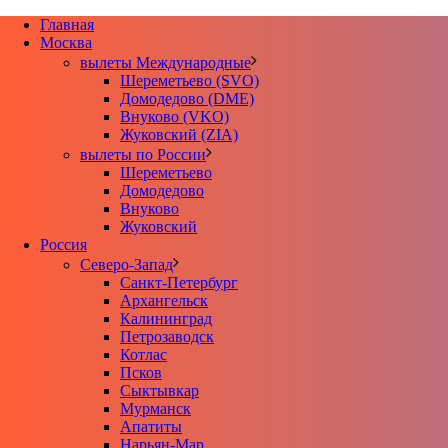
Главная
Москва
вылеты Международные
Шереметьево (SVO)
Домодедово (DME)
Внуково (VKO)
Жуковский (ZIA)
вылеты по России
Шереметьево
Домодедово
Внуково
Жуковский
Россия
Северо-Запад
Санкт-Петербург
Архангельск
Калининград
Петрозаводск
Котлас
Псков
Сыктывкар
Мурманск
Апатиты
Нарьян-Мар