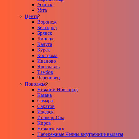
Усинск
Ухта
Центр
Воронеж
Белгород
Брянск
Липецк
Калуга
Курск
Кострома
Иваново
Ярославль
Тамбов
Череповец
Поволжье
Нижний Новгород
Казань
Самара
Саратов
Ижевск
Йошкар-Ола
Киров
Нижнекамск
Набережные Челны внутренние вылеты