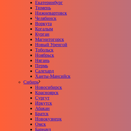
Екатеринбург
Тюмень
Нижневартовск
Челябинск
Воркута
Когалым
Курган
Магнитогорск
Новый Уренгой
Тобольск
Ноябрьск
Нягань
Пермь
Салехард
Ханты-Мансийск
Сибирь
Новосибирск
Красноярск
Сургут
Иркутск
Абакан
Братск
Новокузнецк
Омск
Барнаул