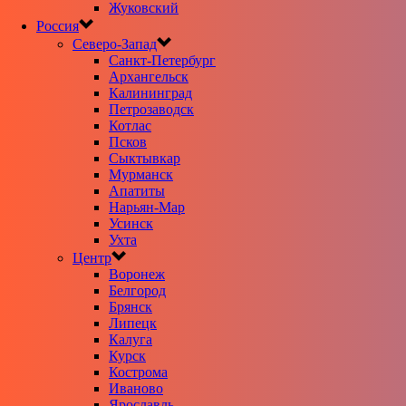
Жуковский
Россия
Северо-Запад
Санкт-Петербург
Архангельск
Калининград
Петрозаводск
Котлас
Псков
Сыктывкар
Мурманск
Апатиты
Нарьян-Мар
Усинск
Ухта
Центр
Воронеж
Белгород
Брянск
Липецк
Калуга
Курск
Кострома
Иваново
Ярославль