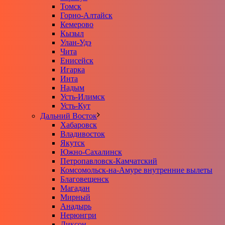
Томск
Горно-Алтайск
Кемерово
Кызыл
Улан-Удэ
Чита
Енисейск
Игарка
Инта
Надым
Усть-Илимск
Усть-Кут
Дальний Восток
Хабаровск
Владивосток
Якутск
Южно-Сахалинск
Петропавловск-Камчатский
Комсомольск-на-Амуре внутренние вылеты
Благовещенск
Магадан
Мирный
Анадырь
Нерюнгри
Диксон