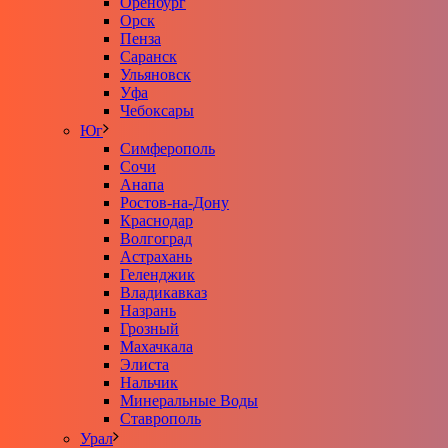
Оренбург
Орск
Пенза
Саранск
Ульяновск
Уфа
Чебоксары
Юг
Симферополь
Сочи
Анапа
Ростов-на-Дону
Краснодар
Волгоград
Астрахань
Геленджик
Владикавказ
Назрань
Грозный
Махачкала
Элиста
Нальчик
Минеральные Воды
Ставрополь
Урал