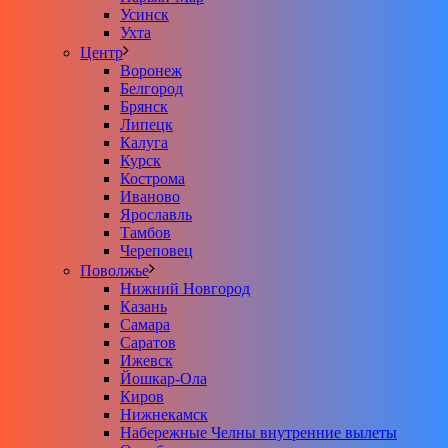
Усинск
Ухта
Центр
Воронеж
Белгород
Брянск
Липецк
Калуга
Курск
Кострома
Иваново
Ярославль
Тамбов
Череповец
Поволжье
Нижний Новгород
Казань
Самара
Саратов
Ижевск
Йошкар-Ола
Киров
Нижнекамск
Набережные Челны внутренние вылеты