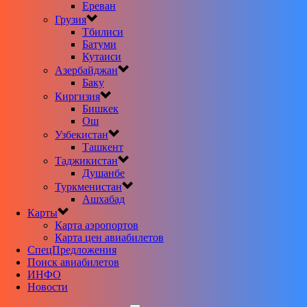
Ереван
Грузия
Тбилиси
Батуми
Кутаиси
Азербайджан
Баку
Киргизия
Бишкек
Ош
Узбекистан
Ташкент
Таджикистан
Душанбе
Туркменистан
Ашхабад
Карты
Карта аэропортов
Карта цен авиабилетов
CпецПредложения
Поиск авиабилетов
ИНФО
Новости