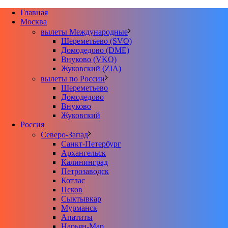
Главная
Москва
вылеты Международные
Шереметьево (SVO)
Домодедово (DME)
Внуково (VKO)
Жуковский (ZIA)
вылеты по России
Шереметьево
Домодедово
Внуково
Жуковский
Россия
Северо-Запад
Санкт-Петербург
Архангельск
Калининград
Петрозаводск
Котлас
Псков
Сыктывкар
Мурманск
Апатиты
Нарьян-Мар