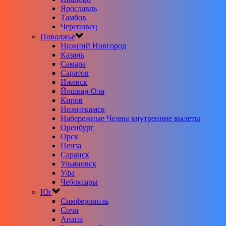
Ярославль
Тамбов
Череповец
Поволжье
Нижний Новгород
Казань
Самара
Саратов
Ижевск
Йошкар-Ола
Киров
Нижнекамск
Набережные Челны внутренние вылеты
Оренбург
Орск
Пенза
Саранск
Ульяновск
Уфа
Чебоксары
Юг
Симферополь
Сочи
Анапа