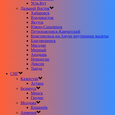
Усть-Кут
Дальний Восток
Хабаровск
Владивосток
Якутск
Южно-Сахалинск
Петропавловск-Камчатский
Комсомольск-на-Амуре внутренние вылеты
Благовещенск
Магадан
Мирный
Анадырь
Нерюнгри
Диксон
Тында
СНГ
Казахстан
Астана
Беларусь
Минск
Гродно
Молдова
Кишинёв
Армения