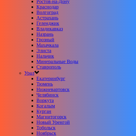
Ростов-на-Дону
Краснодар
Волгоград
Астрахань
Геленджик
Владикавказ
Назрань
Грозный
Махачкала
Элиста
Нальчик
Минеральные Воды
Ставрополь
Урал
Екатеринбург
Тюмень
Нижневартовск
Челябинск
Воркута
Когалым
Курган
Магнитогорск
Новый Уренгой
Тобольск
Ноябрьск