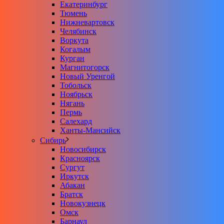
Екатеринбург
Тюмень
Нижневартовск
Челябинск
Воркута
Когалым
Курган
Магнитогорск
Новый Уренгой
Тобольск
Ноябрьск
Нягань
Пермь
Салехард
Ханты-Мансийск
Сибирь
Новосибирск
Красноярск
Сургут
Иркутск
Абакан
Братск
Новокузнецк
Омск
Барнаул