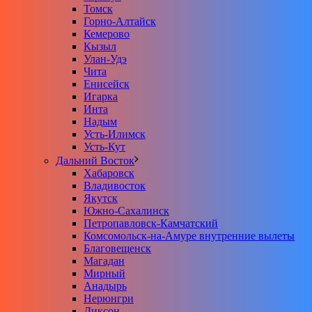
Томск
Горно-Алтайск
Кемерово
Кызыл
Улан-Удэ
Чита
Енисейск
Игарка
Инта
Надым
Усть-Илимск
Усть-Кут
Дальний Восток
Хабаровск
Владивосток
Якутск
Южно-Сахалинск
Петропавловск-Камчатский
Комсомольск-на-Амуре внутренние вылеты
Благовещенск
Магадан
Мирный
Анадырь
Нерюнгри
Диксон