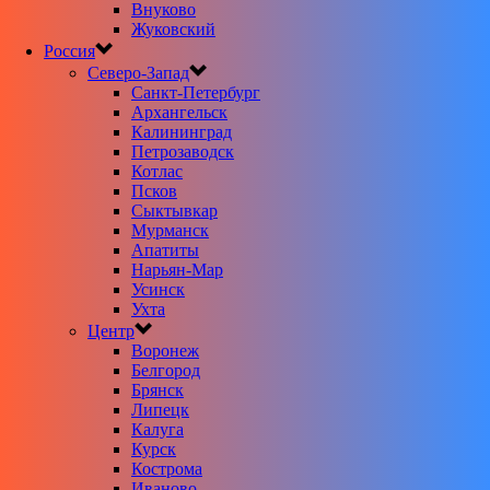
Внуково
Жуковский
Россия
Северо-Запад
Санкт-Петербург
Архангельск
Калининград
Петрозаводск
Котлас
Псков
Сыктывкар
Мурманск
Апатиты
Нарьян-Мар
Усинск
Ухта
Центр
Воронеж
Белгород
Брянск
Липецк
Калуга
Курск
Кострома
Иваново