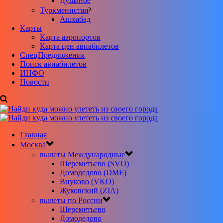
Душанбе
Туркменистан
Ашхабад
Карты
Карта аэропортов
Карта цен авиабилетов
CпецПредложения
Поиск авиабилетов
ИНФО
Новости
Главная
Москва
вылеты Международные
Шереметьево (SVO)
Домодедово (DME)
Внуково (VKO)
Жуковский (ZIA)
вылеты по России
Шереметьево
Домодедово