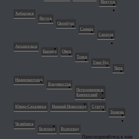
Иркутск
Хабаровск
Якутск
Оренбург
Самара
Саратов
Архангельск
Барнаул
Омск
Томск
Улан-Удэ
Чита
Нижневартовск
Владивосток
Петропавловск-
Камчатский
Южно-Сахалинск
Нижний Новогород
Сургут
Тюмень
Челябинск
Белгород
Волгоград
Присоединяйтесь к нам