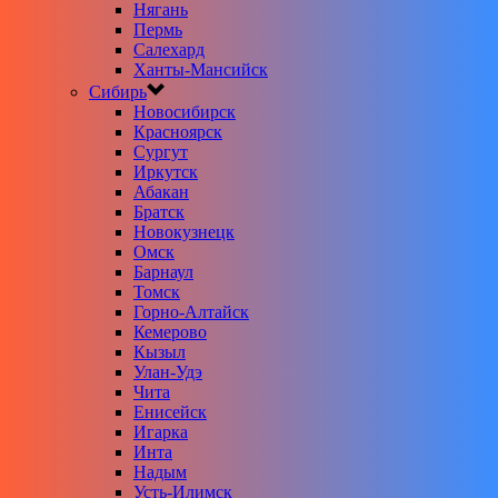
Нягань
Пермь
Салехард
Ханты-Мансийск
Сибирь
Новосибирск
Красноярск
Сургут
Иркутск
Абакан
Братск
Новокузнецк
Омск
Барнаул
Томск
Горно-Алтайск
Кемерово
Кызыл
Улан-Удэ
Чита
Енисейск
Игарка
Инта
Надым
Усть-Илимск