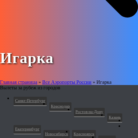
Игарка
Главная страница
»
Все Аэропорты России
»
Игарка
Вылеты за рубеж из городов
Санкт-Петербург
Краснодар
Ростов-на-Дону
Казань
Екатеринбург
Новосибирск
Красноярск