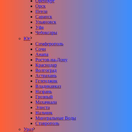
Оренбург
Орск
Пенза
Саранск
Ульяновск
Уфа
Чебоксары
Юг
Симферополь
Сочи
Анапа
Ростов-на-Дону
Краснодар
Волгоград
Астрахань
Геленджик
Владикавказ
Назрань
Грозный
Махачкала
Элиста
Нальчик
Минеральные Воды
Ставрополь
Урал