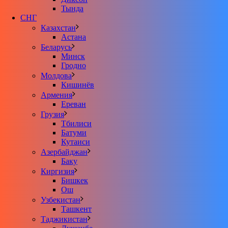
Тында
СНГ
Казахстан
Астана
Беларусь
Минск
Гродно
Молдова
Кишинёв
Армения
Ереван
Грузия
Тбилиси
Батуми
Кутаиси
Азербайджан
Баку
Киргизия
Бишкек
Ош
Узбекистан
Ташкент
Таджикистан