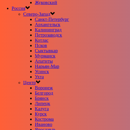
Жуковский
Россия
Северо-Запад
Санкт-Петербург
Архангельск
Калининград
Петрозаводск
Котлас
Псков
Сыктывкар
Мурманск
Апатиты
Нарьян-Мар
Усинск
Ухта
Центр
Воронеж
Белгород
Брянск
Липецк
Калуга
Курск
Кострома
Иваново
Ярославль