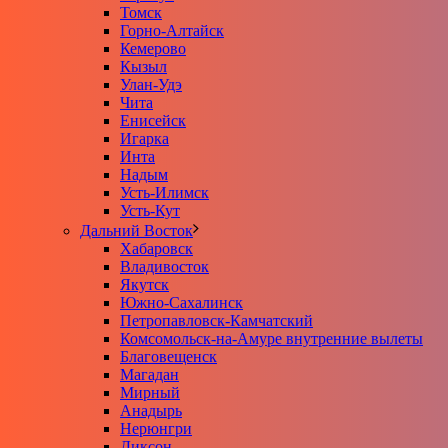
Томск
Горно-Алтайск
Кемерово
Кызыл
Улан-Удэ
Чита
Енисейск
Игарка
Инта
Надым
Усть-Илимск
Усть-Кут
Дальний Восток
Хабаровск
Владивосток
Якутск
Южно-Сахалинск
Петропавловск-Камчатский
Комсомольск-на-Амуре внутренние вылеты
Благовещенск
Магадан
Мирный
Анадырь
Нерюнгри
Диксон