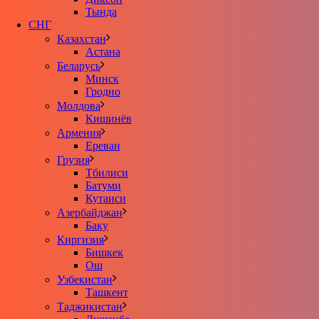
Тында
СНГ
Казахстан
Астана
Беларусь
Минск
Гродно
Молдова
Кишинёв
Армения
Ереван
Грузия
Тбилиси
Батуми
Кутаиси
Азербайджан
Баку
Киргизия
Бишкек
Ош
Узбекистан
Ташкент
Таджикистан