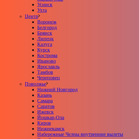
Усинск
Ухта
Центр
Воронеж
Белгород
Брянск
Липецк
Калуга
Курск
Кострома
Иваново
Ярославль
Тамбов
Череповец
Поволжье
Нижний Новгород
Казань
Самара
Саратов
Ижевск
Йошкар-Ола
Киров
Нижнекамск
Набережные Челны внутренние вылеты