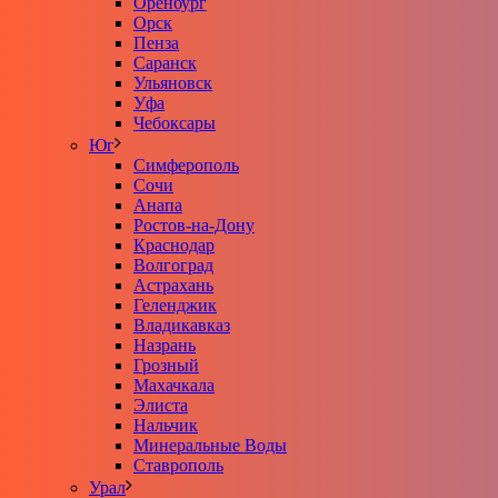
Оренбург
Орск
Пенза
Саранск
Ульяновск
Уфа
Чебоксары
Юг
Симферополь
Сочи
Анапа
Ростов-на-Дону
Краснодар
Волгоград
Астрахань
Геленджик
Владикавказ
Назрань
Грозный
Махачкала
Элиста
Нальчик
Минеральные Воды
Ставрополь
Урал