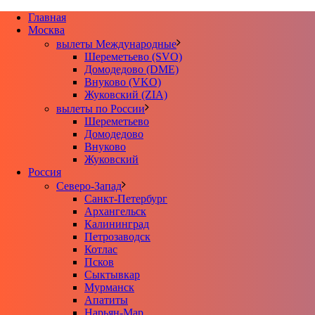
Главная
Москва
вылеты Международные
Шереметьево (SVO)
Домодедово (DME)
Внуково (VKO)
Жуковский (ZIA)
вылеты по России
Шереметьево
Домодедово
Внуково
Жуковский
Россия
Северо-Запад
Санкт-Петербург
Архангельск
Калининград
Петрозаводск
Котлас
Псков
Сыктывкар
Мурманск
Апатиты
Нарьян-Мар