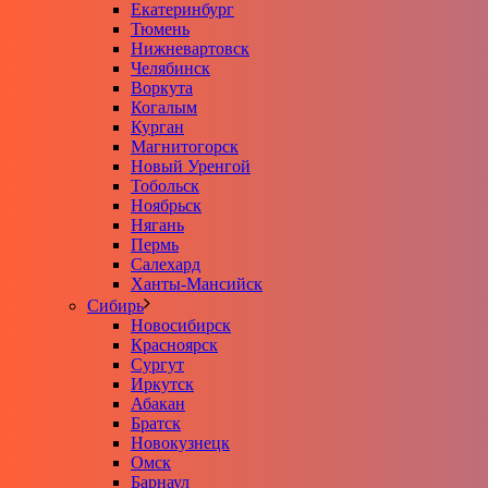
Екатеринбург
Тюмень
Нижневартовск
Челябинск
Воркута
Когалым
Курган
Магнитогорск
Новый Уренгой
Тобольск
Ноябрьск
Нягань
Пермь
Салехард
Ханты-Мансийск
Сибирь
Новосибирск
Красноярск
Сургут
Иркутск
Абакан
Братск
Новокузнецк
Омск
Барнаул