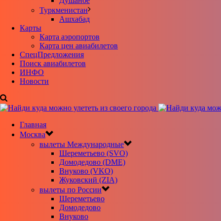
Душанбе
Туркменистан
Ашхабад
Карты
Карта аэропортов
Карта цен авиабилетов
CпецПредложения
Поиск авиабилетов
ИНФО
Новости
Главная
Москва
вылеты Международные
Шереметьево (SVO)
Домодедово (DME)
Внуково (VKO)
Жуковский (ZIA)
вылеты по России
Шереметьево
Домодедово
Внуково