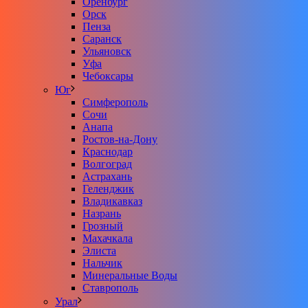
Оренбург
Орск
Пенза
Саранск
Ульяновск
Уфа
Чебоксары
Юг
Симферополь
Сочи
Анапа
Ростов-на-Дону
Краснодар
Волгоград
Астрахань
Геленджик
Владикавказ
Назрань
Грозный
Махачкала
Элиста
Нальчик
Минеральные Воды
Ставрополь
Урал