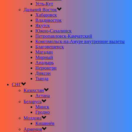
Усть-Кут
Дальний Восток
Хабаровск
Владивосток
Якутск
Южно-Сахалинск
Петропавловск-Камчатский
Комсомольск-на-Амуре внутренние вылеты
Благовещенск
Магадан
Мирный
Анадырь
Нерюнгри
Диксон
Тында
СНГ
Казахстан
Астана
Беларусь
Минск
Гродно
Молдова
Кишинёв
Армения