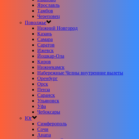
Ярославль
Тамбов
Череповец
Поволжье
Нижний Новгород
Казань
Самара
Саратов
Ижевск
Йошкар-Ола
Киров
Нижнекамск
Набережные Челны внутренние вылеты
Оренбург
Орск
Пенза
Саранск
Ульяновск
Уфа
Чебоксары
Юг
Симферополь
Сочи
Анапа