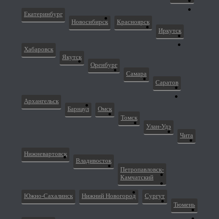
Екатеринбург
Новосибирск
Красноярск
Иркутск
Хабаровск
Якутск
Оренбург
Самара
Саратов
Архангельск
Барнаул
Омск
Томск
Улан-Удэ
Чита
Нижневартовск
Владивосток
Петропавловск-
Камчатский
Южно-Сахалинск
Нижний Новогород
Сургут
Тюмень