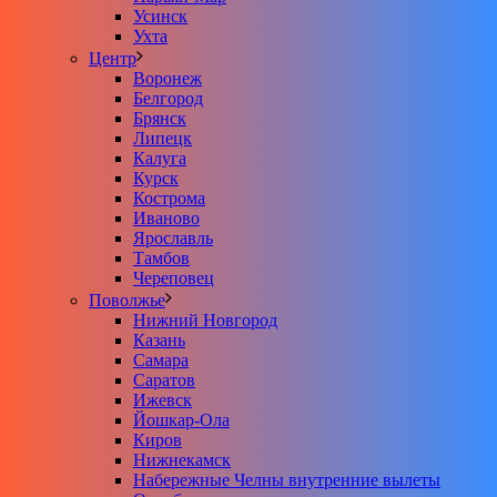
Усинск
Ухта
Центр
Воронеж
Белгород
Брянск
Липецк
Калуга
Курск
Кострома
Иваново
Ярославль
Тамбов
Череповец
Поволжье
Нижний Новгород
Казань
Самара
Саратов
Ижевск
Йошкар-Ола
Киров
Нижнекамск
Набережные Челны внутренние вылеты