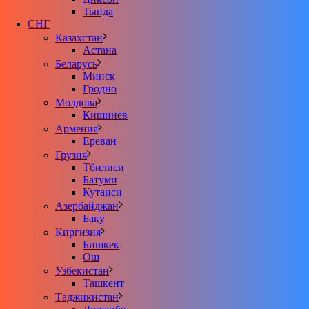
Тында
СНГ
Казахстан
Астана
Беларусь
Минск
Гродно
Молдова
Кишинёв
Армения
Ереван
Грузия
Тбилиси
Батуми
Кутаиси
Азербайджан
Баку
Киргизия
Бишкек
Ош
Узбекистан
Ташкент
Таджикистан