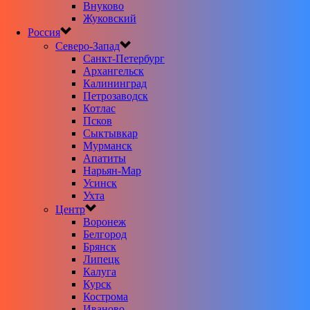
Внуково
Жуковский
Россия
Северо-Запад
Санкт-Петербург
Архангельск
Калининград
Петрозаводск
Котлас
Псков
Сыктывкар
Мурманск
Апатиты
Нарьян-Мар
Усинск
Ухта
Центр
Воронеж
Белгород
Брянск
Липецк
Калуга
Курск
Кострома
Иваново