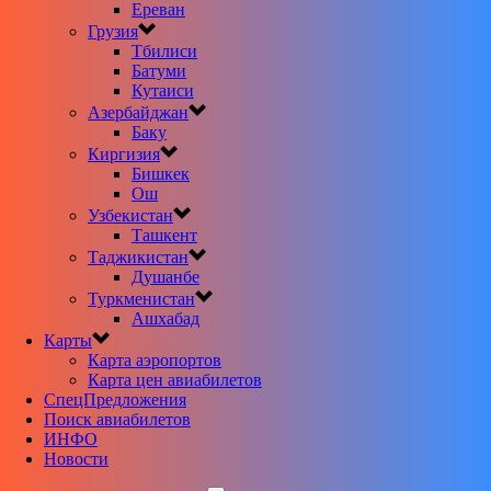
Ереван
Грузия
Тбилиси
Батуми
Кутаиси
Азербайджан
Баку
Киргизия
Бишкек
Ош
Узбекистан
Ташкент
Таджикистан
Душанбе
Туркменистан
Ашхабад
Карты
Карта аэропортов
Карта цен авиабилетов
CпецПредложения
Поиск авиабилетов
ИНФО
Новости