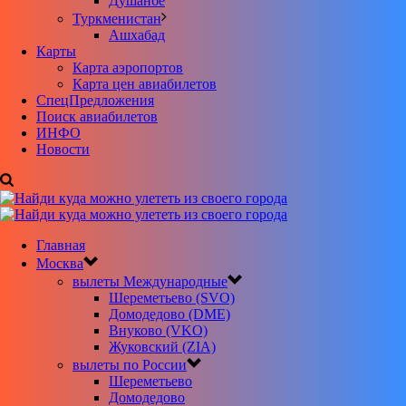
Душанбе
Туркменистан
Ашхабад
Карты
Карта аэропортов
Карта цен авиабилетов
CпецПредложения
Поиск авиабилетов
ИНФО
Новости
Главная
Москва
вылеты Международные
Шереметьево (SVO)
Домодедово (DME)
Внуково (VKO)
Жуковский (ZIA)
вылеты по России
Шереметьево
Домодедово