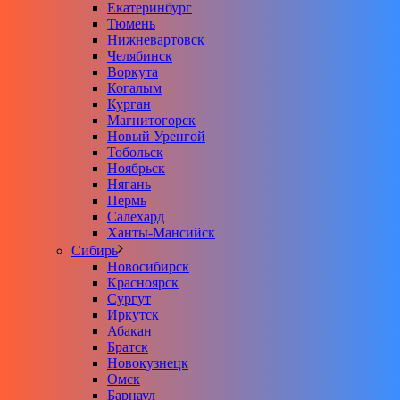
Екатеринбург
Тюмень
Нижневартовск
Челябинск
Воркута
Когалым
Курган
Магнитогорск
Новый Уренгой
Тобольск
Ноябрьск
Нягань
Пермь
Салехард
Ханты-Мансийск
Сибирь
Новосибирск
Красноярск
Сургут
Иркутск
Абакан
Братск
Новокузнецк
Омск
Барнаул