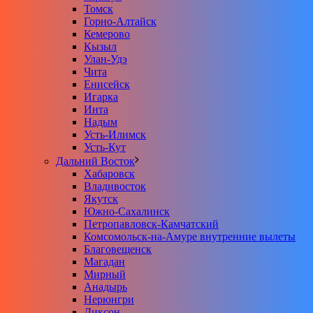
Томск
Горно-Алтайск
Кемерово
Кызыл
Улан-Удэ
Чита
Енисейск
Игарка
Инта
Надым
Усть-Илимск
Усть-Кут
Дальний Восток
Хабаровск
Владивосток
Якутск
Южно-Сахалинск
Петропавловск-Камчатский
Комсомольск-на-Амуре внутренние вылеты
Благовещенск
Магадан
Мирный
Анадырь
Нерюнгри
Диксон