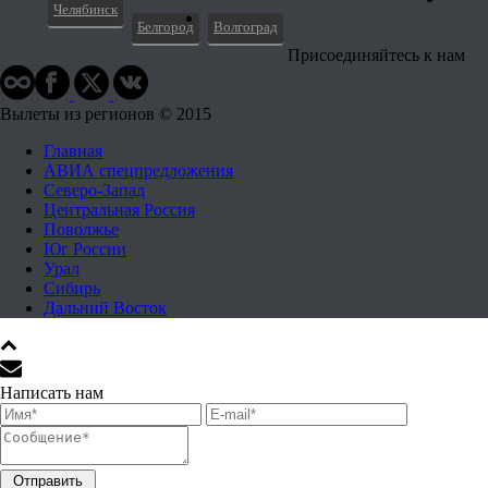
Челябинск
Белгород
Волгоград
Присоединяйтесь к нам
Вылеты из регионов © 2015
Главная
АВИА спецпредложения
Северо-Запад
Центральная Россия
Поволжье
Юг России
Урал
Сибирь
Дальний Восток
Написать нам
Отправить