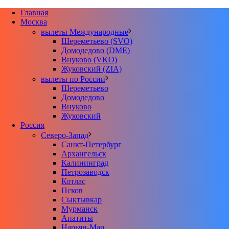
Главная
Москва
вылеты Международные
Шереметьево (SVO)
Домодедово (DME)
Внуково (VKO)
Жуковский (ZIA)
вылеты по России
Шереметьево
Домодедово
Внуково
Жуковский
Россия
Северо-Запад
Санкт-Петербург
Архангельск
Калининград
Петрозаводск
Котлас
Псков
Сыктывкар
Мурманск
Апатиты
Нарьян-Мар