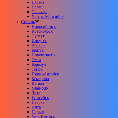
Нягань
Пермь
Салехард
Ханты-Мансийск
Сибирь
Новосибирск
Красноярск
Сургут
Иркутск
Абакан
Братск
Новокузнецк
Омск
Барнаул
Томск
Горно-Алтайск
Кемерово
Кызыл
Улан-Удэ
Чита
Енисейск
Игарка
Инта
Надым
Усть-Илимск