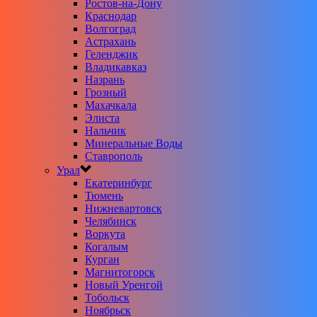
Ростов-на-Дону
Краснодар
Волгоград
Астрахань
Геленджик
Владикавказ
Назрань
Грозный
Махачкала
Элиста
Нальчик
Минеральные Воды
Ставрополь
Урал
Екатеринбург
Тюмень
Нижневартовск
Челябинск
Воркута
Когалым
Курган
Магнитогорск
Новый Уренгой
Тобольск
Ноябрьск