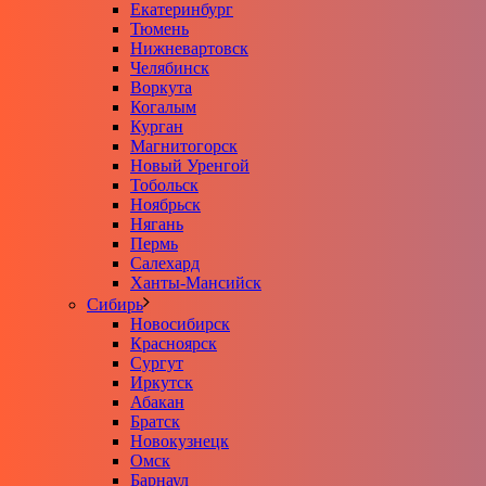
Екатеринбург
Тюмень
Нижневартовск
Челябинск
Воркута
Когалым
Курган
Магнитогорск
Новый Уренгой
Тобольск
Ноябрьск
Нягань
Пермь
Салехард
Ханты-Мансийск
Сибирь
Новосибирск
Красноярск
Сургут
Иркутск
Абакан
Братск
Новокузнецк
Омск
Барнаул