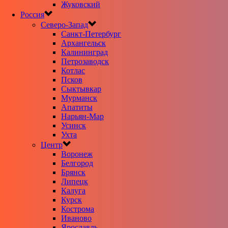
Жуковский
Россия
Северо-Запад
Санкт-Петербург
Архангельск
Калининград
Петрозаводск
Котлас
Псков
Сыктывкар
Мурманск
Апатиты
Нарьян-Мар
Усинск
Ухта
Центр
Воронеж
Белгород
Брянск
Липецк
Калуга
Курск
Кострома
Иваново
Ярославль