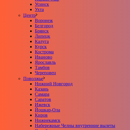
Усинск
Ухта
Центр
Воронеж
Белгород
Брянск
Липецк
Калуга
Курск
Кострома
Иваново
Ярославль
Тамбов
Череповец
Поволжье
Нижний Новгород
Казань
Самара
Саратов
Ижевск
Йошкар-Ола
Киров
Нижнекамск
Набережные Челны внутренние вылеты