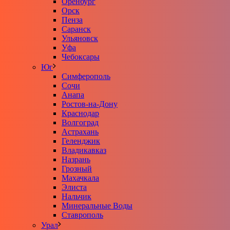
Оренбург
Орск
Пенза
Саранск
Ульяновск
Уфа
Чебоксары
Юг
Симферополь
Сочи
Анапа
Ростов-на-Дону
Краснодар
Волгоград
Астрахань
Геленджик
Владикавказ
Назрань
Грозный
Махачкала
Элиста
Нальчик
Минеральные Воды
Ставрополь
Урал