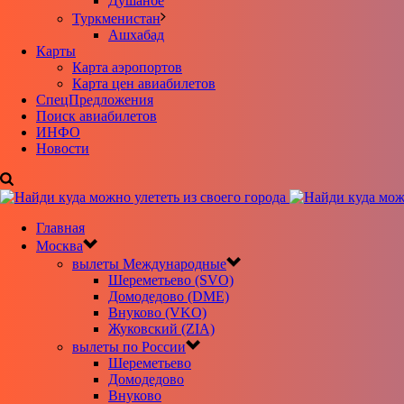
Душанбе
Туркменистан
Ашхабад
Карты
Карта аэропортов
Карта цен авиабилетов
CпецПредложения
Поиск авиабилетов
ИНФО
Новости
Главная
Москва
вылеты Международные
Шереметьево (SVO)
Домодедово (DME)
Внуково (VKO)
Жуковский (ZIA)
вылеты по России
Шереметьево
Домодедово
Внуково