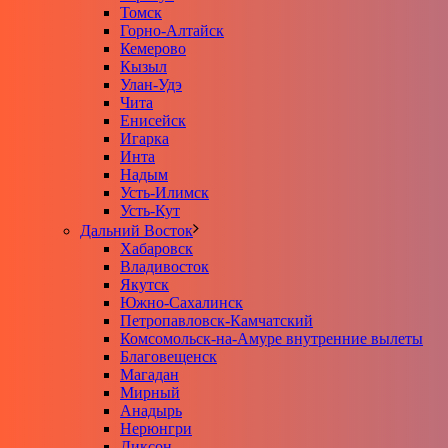
Томск
Горно-Алтайск
Кемерово
Кызыл
Улан-Удэ
Чита
Енисейск
Игарка
Инта
Надым
Усть-Илимск
Усть-Кут
Дальний Восток
Хабаровск
Владивосток
Якутск
Южно-Сахалинск
Петропавловск-Камчатский
Комсомольск-на-Амуре внутренние вылеты
Благовещенск
Магадан
Мирный
Анадырь
Нерюнгри
Диксон