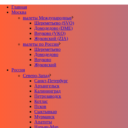
Главная
Москва
вылеты Международные
Шереметьево (SVO)
Домодедово (DME)
Внуково (VKO)
Жуковский (ZIA)
вылеты по России
Шереметьево
Домодедово
Внуково
Жуковский
Россия
Северо-Запад
Санкт-Петербург
Архангельск
Калининград
Петрозаводск
Котлас
Псков
Сыктывкар
Мурманск
Апатиты
Нарьян-Мар