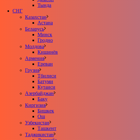
Тында
СНГ
Казахстан
Астана
Беларусь
Минск
Гродно
Молдова
Кишинёв
Армения
Ереван
Грузия
Тбилиси
Батуми
Кутаиси
Азербайджан
Баку
Киргизия
Бишкек
Ош
Узбекистан
Ташкент
Таджикистан