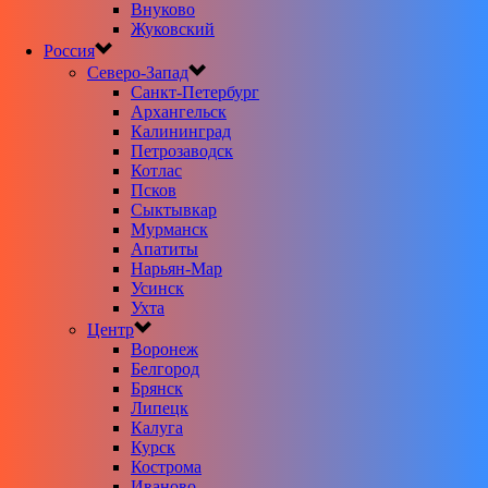
Внуково
Жуковский
Россия
Северо-Запад
Санкт-Петербург
Архангельск
Калининград
Петрозаводск
Котлас
Псков
Сыктывкар
Мурманск
Апатиты
Нарьян-Мар
Усинск
Ухта
Центр
Воронеж
Белгород
Брянск
Липецк
Калуга
Курск
Кострома
Иваново