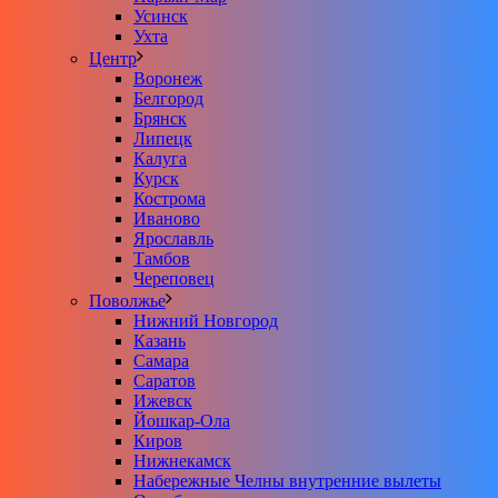
Усинск
Ухта
Центр
Воронеж
Белгород
Брянск
Липецк
Калуга
Курск
Кострома
Иваново
Ярославль
Тамбов
Череповец
Поволжье
Нижний Новгород
Казань
Самара
Саратов
Ижевск
Йошкар-Ола
Киров
Нижнекамск
Набережные Челны внутренние вылеты