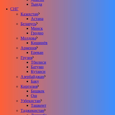
Тында
СНГ
Казахстан
Астана
Беларусь
Минск
Гродно
Молдова
Кишинёв
Армения
Ереван
Грузия
Тбилиси
Батуми
Кутаиси
Азербайджан
Баку
Киргизия
Бишкек
Ош
Узбекистан
Ташкент
Таджикистан