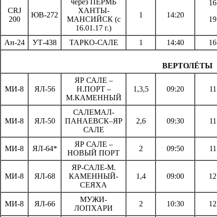
через ПЕРМЬ
16
CRJ
ХАНТЫ-
ЮВ-272
1
14:20
200
МАНСИЙСК (с
19
16.01.17 г.)
Ан-24
УТ-438
ТАРКО-САЛЕ
1
14:40
16
ВЕРТОЛЁТЫ
ЯР САЛЕ –
МИ-8
ЯЛ-56
Н.ПОРТ –
1,3,5
09:20
11
М.КАМЕННЫЙ
САЛЕМАЛ-
МИ-8
ЯЛ-50
ПАНАЕВСК–ЯР
2,6
09:30
11
САЛЕ
ЯР САЛЕ –
МИ-8
ЯЛ-64*
2
09:50
11
НОВЫЙ ПОРТ
ЯР-САЛЕ-М.
МИ-8
ЯЛ-68
КАМЕННЫЙ-
1,4
09:00
12
СЕЯХА
МУЖИ-
МИ-8
ЯЛ-66
2
10:30
12
ЛОПХАРИ