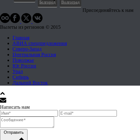
Белгород
Волгоград
Присоединяйтесь к нам
Вылеты из регионов © 2015
Главная
АВИА спецпредложения
Северо-Запад
Центральная Россия
Поволжье
Юг России
Урал
Сибирь
Дальний Восток
Написать нам
Отправить