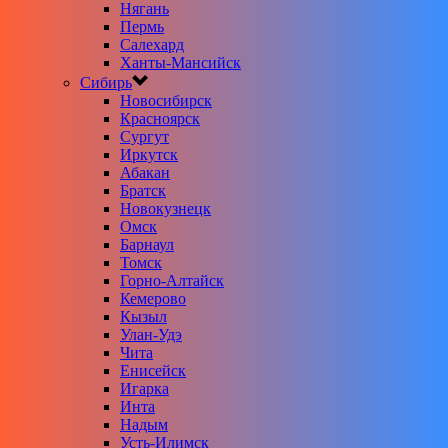
Нягань
Пермь
Салехард
Ханты-Мансийск
Сибирь
Новосибирск
Красноярск
Сургут
Иркутск
Абакан
Братск
Новокузнецк
Омск
Барнаул
Томск
Горно-Алтайск
Кемерово
Кызыл
Улан-Удэ
Чита
Енисейск
Игарка
Инта
Надым
Усть-Илимск