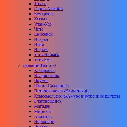
Томск
Горно-Алтайск
Кемерово
Кызыл
Улан-Удэ
Чита
Енисейск
Игарка
Инта
Надым
Усть-Илимск
Усть-Кут
Дальний Восток
Хабаровск
Владивосток
Якутск
Южно-Сахалинск
Петропавловск-Камчатский
Комсомольск-на-Амуре внутренние вылеты
Благовещенск
Магадан
Мирный
Анадырь
Нерюнгри
Диксон