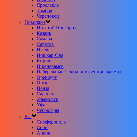
Ярославль
Тамбов
Череповец
Поволжье
Нижний Новгород
Казань
Самара
Саратов
Ижевск
Йошкар-Ола
Киров
Нижнекамск
Набережные Челны внутренние вылеты
Оренбург
Орск
Пенза
Саранск
Ульяновск
Уфа
Чебоксары
Юг
Симферополь
Сочи
Анапа