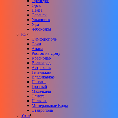
Оренбург
Орск
Пенза
Саранск
Ульяновск
Уфа
Чебоксары
Юг
Симферополь
Сочи
Анапа
Ростов-на-Дону
Краснодар
Волгоград
Астрахань
Геленджик
Владикавказ
Назрань
Грозный
Махачкала
Элиста
Нальчик
Минеральные Воды
Ставрополь
Урал