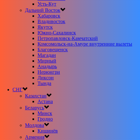
Усть-Кут
Дальний Восток
Хабаровск
Владивосток
Якутск
Южно-Сахалинск
Петропавловск-Камчатский
Комсомольск-на-Амуре внутренние вылеты
Благовещенск
Магадан
Мирный
Анадырь
Нерюнгри
Диксон
Тында
СНГ
Казахстан
Астана
Беларусь
Минск
Гродно
Молдова
Кишинёв
Армения