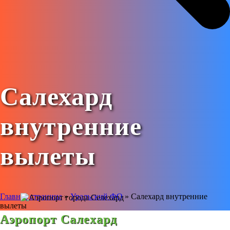
Салехард
внутренние
вылеты
Главная страница
»
Уральский ФО
»
Салехард внутренние
вылеты
Аэропорт Салехард