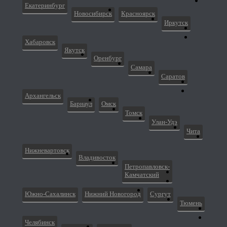
Екатеринбург
Новосибирск
Красноярск
Иркутск
Хабаровск
Якутск
Оренбург
Самара
Саратов
Архангельск
Барнаул
Омск
Томск
Улан-Удэ
Чита
Нижневартовск
Владивосток
Петропавловск-
Камчатский
Южно-Сахалинск
Нижний Новогород
Сургут
Тюмень
Челябинск