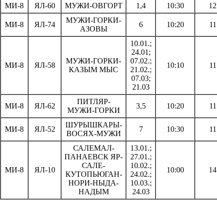
МИ-8
ЯЛ-60
МУЖИ-ОВГОРТ
1,4
10:30
12
МУЖИ-ГОРКИ-
МИ-8
ЯЛ-74
6
10:20
11
АЗОВЫ
10.01.;
24.01;
МУЖИ-ГОРКИ-
07.02.;
МИ-8
ЯЛ-58
10:10
11
КАЗЫМ МЫС
21.02.;
07.03;
21.03
ПИТЛЯР-
МИ-8
ЯЛ-62
3,5
10:20
11
МУЖИ-ГОРКИ
ШУРЫШКАРЫ-
МИ-8
ЯЛ-52
7
10:30
11
ВОСЯХ-МУЖИ
САЛЕМАЛ-
13.01.;
ПАНАЕВСК ЯР-
27.01.;
САЛЕ-
10.02.;
МИ-8
ЯЛ-10
10:00
14
КУТОПЬЮГАН-
24.02.;
НОРИ-НЫДА-
10.03.;
НАДЫМ
24.03