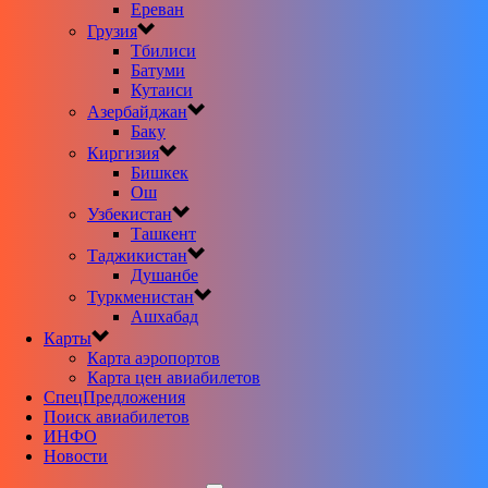
Ереван
Грузия
Тбилиси
Батуми
Кутаиси
Азербайджан
Баку
Киргизия
Бишкек
Ош
Узбекистан
Ташкент
Таджикистан
Душанбе
Туркменистан
Ашхабад
Карты
Карта аэропортов
Карта цен авиабилетов
CпецПредложения
Поиск авиабилетов
ИНФО
Новости