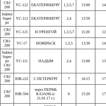
CRJ
YC-122
ЕКАТЕРИНБУРГ
1,3,5,7
13:00
14
200
Sukhoi
Super
YC-112
ЕКАТЕРИНБУРГ
2,4
15:50
jet
CRJ
YC-121
Н.УРЕНГОЙ
1,3,5,7
11:20
12
200
CRJ-
YC-17
НОЯБРЬСК
1,3,5
13:30
14
200
Sukhoi
Super
jet
YC-111
НАДЫМ
2,4
12:00
13
CRJ
200
CRJ
ЮВ-222
С.ПЕТЕРБУРГ
7
16:15
17
200
через ПЕРМЬ
CRJ
ЮВ-594
КАЗАНЬ (с
6
15:20
17
200
21.01.17 г.)