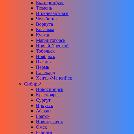
Екатеринбург
Тюмень
Нижневартовск
Челябинск
Воркута
Когалым
Курган
Магнитогорск
Новый Уренгой
Тобольск
Ноябрьск
Нягань
Пермь
Салехард
Ханты-Мансийск
Сибирь
Новосибирск
Красноярск
Сургут
Иркутск
Абакан
Братск
Новокузнецк
Омск
Барнаул