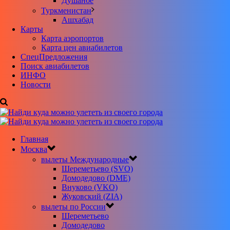
Душанбе
Туркменистан
Ашхабад
Карты
Карта аэропортов
Карта цен авиабилетов
CпецПредложения
Поиск авиабилетов
ИНФО
Новости
Главная
Москва
вылеты Международные
Шереметьево (SVO)
Домодедово (DME)
Внуково (VKO)
Жуковский (ZIA)
вылеты по России
Шереметьево
Домодедово