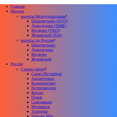
Главная
Москва
вылеты Международные
Шереметьево (SVO)
Домодедово (DME)
Внуково (VKO)
Жуковский (ZIA)
вылеты по России
Шереметьево
Домодедово
Внуково
Жуковский
Россия
Северо-Запад
Санкт-Петербург
Архангельск
Калининград
Петрозаводск
Котлас
Псков
Сыктывкар
Мурманск
Апатиты
Нарьян-Мар