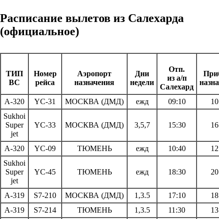
Расписание вылетов из Салехарда
(официальное)
Отп.
ТИП
Номер
Аэропорт
Дни
Приб
из а/п
ВС
рейса
назначения
недели
назн
Салехард
А-320
YC-31
МОСКВА (ДМД)
ежд
09:10
10
Sukhoi
Super
YC-33
МОСКВА (ДМД)
3,5,7
15:30
16
jet
А-320
YC-09
ТЮМЕНЬ
ежд
10:40
12
Sukhoi
Super
YC-45
ТЮМЕНЬ
ежд
18:30
20
jet
А-319
S7-210
МОСКВА (ДМД)
1,3.5
17:10
18
А-319
S7-214
ТЮМЕНЬ
1,3.5
11:30
13