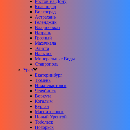
Ростов-на-Дону
Краснодар
Волгоград
Астрахань
Геленджик
Владикавказ
Назрань
Грозный
Махачкала
Элиста
Нальчик
Минеральные Воды
Ставрополь
Урал
Екатеринбург
Тюмень
Нижневартовск
Челябинск
Воркута
Когалым
Курган
Магнитогорск
Новый Уренгой
Тобольск
Ноябрьск