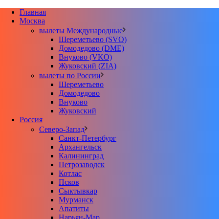
Главная
Москва
вылеты Международные
Шереметьево (SVO)
Домодедово (DME)
Внуково (VKO)
Жуковский (ZIA)
вылеты по России
Шереметьево
Домодедово
Внуково
Жуковский
Россия
Северо-Запад
Санкт-Петербург
Архангельск
Калининград
Петрозаводск
Котлас
Псков
Сыктывкар
Мурманск
Апатиты
Нарьян-Мар