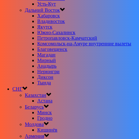
Усть-Кут
Дальний Восток
Хабаровск
Владивосток
Якутск
Южно-Сахалинск
Петропавловск-Камчатский
Комсомольск-на-Амуре внутренние вылеты
Благовещенск
Магадан
Мирный
Анадырь
Нерюнгри
Диксон
Тында
СНГ
Казахстан
Астана
Беларусь
Минск
Гродно
Молдова
Кишинёв
Армения