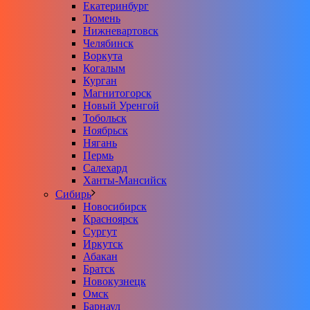
Екатеринбург
Тюмень
Нижневартовск
Челябинск
Воркута
Когалым
Курган
Магнитогорск
Новый Уренгой
Тобольск
Ноябрьск
Нягань
Пермь
Салехард
Ханты-Мансийск
Сибирь
Новосибирск
Красноярск
Сургут
Иркутск
Абакан
Братск
Новокузнецк
Омск
Барнаул