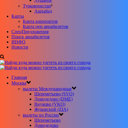
Душанбе
Туркменистан
Ашхабад
Карты
Карта аэропортов
Карта цен авиабилетов
CпецПредложения
Поиск авиабилетов
ИНФО
Новости
Главная
Москва
вылеты Международные
Шереметьево (SVO)
Домодедово (DME)
Внуково (VKO)
Жуковский (ZIA)
вылеты по России
Шереметьево
Домодедово