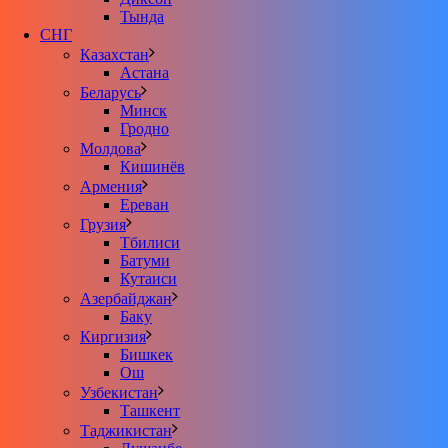
Тында
СНГ
Казахстан
Астана
Беларусь
Минск
Гродно
Молдова
Кишинёв
Армения
Ереван
Грузия
Тбилиси
Батуми
Кутаиси
Азербайджан
Баку
Киргизия
Бишкек
Ош
Узбекистан
Ташкент
Таджикистан