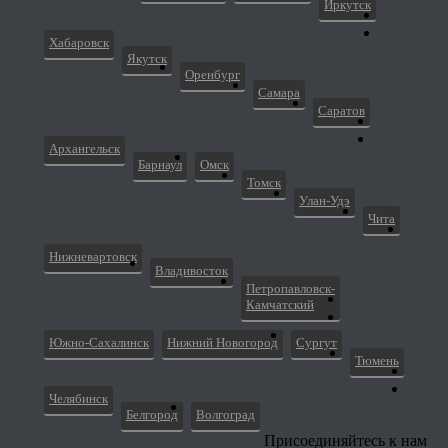
Иркутск
Хабаровск
Якутск
Оренбург
Самара
Саратов
Архангельск
Барнаул
Омск
Томск
Улан-Удэ
Чита
Нижневартовск
Владивосток
Петропавловск-
Камчатский
Южно-Сахалинск
Нижний Новогород
Сургут
Тюмень
Челябинск
Белгород
Волгоград
Присоединяйтесь к нам