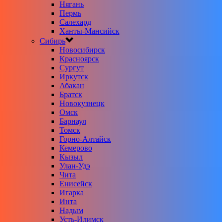
Нягань
Пермь
Салехард
Ханты-Мансийск
Сибирь
Новосибирск
Красноярск
Сургут
Иркутск
Абакан
Братск
Новокузнецк
Омск
Барнаул
Томск
Горно-Алтайск
Кемерово
Кызыл
Улан-Удэ
Чита
Енисейск
Игарка
Инта
Надым
Усть-Илимск