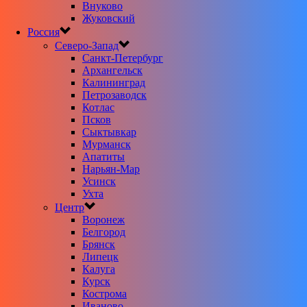
Внуково
Жуковский
Россия
Северо-Запад
Санкт-Петербург
Архангельск
Калининград
Петрозаводск
Котлас
Псков
Сыктывкар
Мурманск
Апатиты
Нарьян-Мар
Усинск
Ухта
Центр
Воронеж
Белгород
Брянск
Липецк
Калуга
Курск
Кострома
Иваново