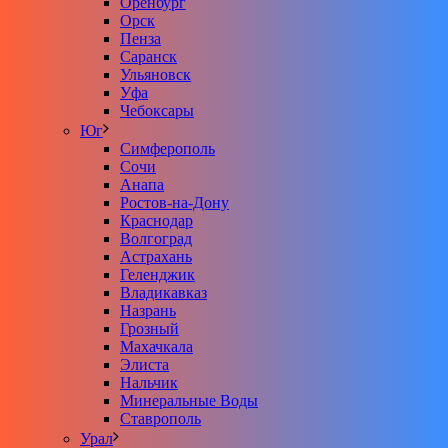
Оренбург
Орск
Пенза
Саранск
Ульяновск
Уфа
Чебоксары
Юг
Симферополь
Сочи
Анапа
Ростов-на-Дону
Краснодар
Волгоград
Астрахань
Геленджик
Владикавказ
Назрань
Грозный
Махачкала
Элиста
Нальчик
Минеральные Воды
Ставрополь
Урал