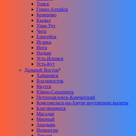
Томск
Горно-Алтайск
Кемерово
Кызыл
Улан-Удэ
Чита
Енисейск
Игарка
Инта
Надым
Усть-Илимск
Усть-Кут
Дальний Восток
Хабаровск
Владивосток
Якутск
Южно-Сахалинск
Петропавловск-Камчатский
Комсомольск-на-Амуре внутренние вылеты
Благовещенск
Магадан
Мирный
Анадырь
Нерюнгри
Диксон