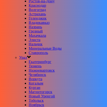
Ростов-на-Дону
Краснодар
Волгоград
Астрахань
Геленджик
Владикавказ
Назрань
Грозный
Махачкала
Элиста
Нальчик
Минеральные Воды
Ставрополь
Урал
Екатеринбург
Тюмень
Нижневартовск
Челябинск
Воркута
Когалым
Курган
Магнитогорск
Новый Уренгой
Тобольск
Ноябрьск