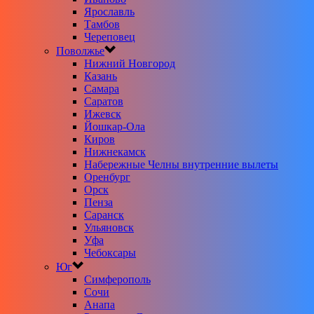
Ярославль
Тамбов
Череповец
Поволжье
Нижний Новгород
Казань
Самара
Саратов
Ижевск
Йошкар-Ола
Киров
Нижнекамск
Набережные Челны внутренние вылеты
Оренбург
Орск
Пенза
Саранск
Ульяновск
Уфа
Чебоксары
Юг
Симферополь
Сочи
Анапа