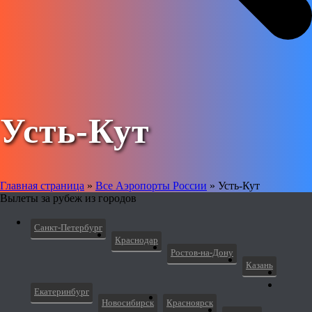
Усть-Кут
Главная страница
»
Все Аэропорты России
»
Усть-Кут
Вылеты за рубеж из городов
Санкт-Петербург
Краснодар
Ростов-на-Дону
Казань
Екатеринбург
Новосибирск
Красноярск