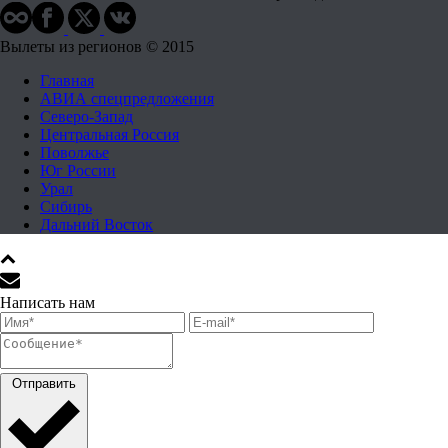
Вылеты из регионов © 2015
Главная
АВИА спецпредложения
Северо-Запад
Центральная Россия
Поволжье
Юг России
Урал
Сибирь
Дальний Восток
Написать нам
Отправить