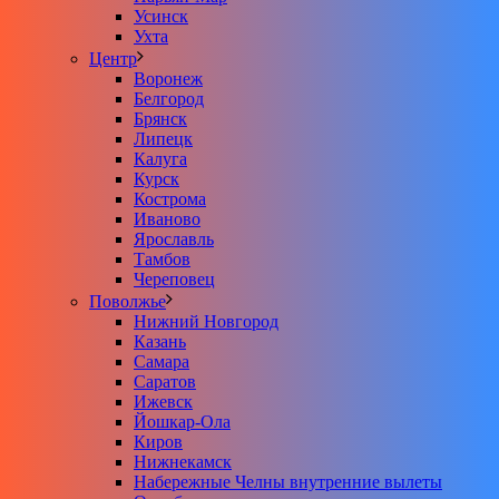
Усинск
Ухта
Центр
Воронеж
Белгород
Брянск
Липецк
Калуга
Курск
Кострома
Иваново
Ярославль
Тамбов
Череповец
Поволжье
Нижний Новгород
Казань
Самара
Саратов
Ижевск
Йошкар-Ола
Киров
Нижнекамск
Набережные Челны внутренние вылеты