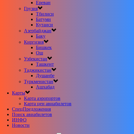
Ереван
Грузия
Тбилиси
Батуми
Кутаиси
Азербайджан
Баку
Киргизия
Бишкек
Ош
Узбекистан
Ташкент
Таджикистан
Душанбе
Туркменистан
Ашхабад
Карты
Карта аэропортов
Карта цен авиабилетов
CпецПредложения
Поиск авиабилетов
ИНФО
Новости