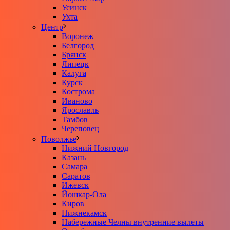
Усинск
Ухта
Центр
Воронеж
Белгород
Брянск
Липецк
Калуга
Курск
Кострома
Иваново
Ярославль
Тамбов
Череповец
Поволжье
Нижний Новгород
Казань
Самара
Саратов
Ижевск
Йошкар-Ола
Киров
Нижнекамск
Набережные Челны внутренние вылеты