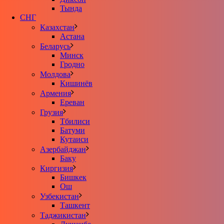
Тында
СНГ
Казахстан
Астана
Беларусь
Минск
Гродно
Молдова
Кишинёв
Армения
Ереван
Грузия
Тбилиси
Батуми
Кутаиси
Азербайджан
Баку
Киргизия
Бишкек
Ош
Узбекистан
Ташкент
Таджикистан