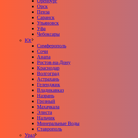
Оренбург
Орск
Пенза
Саранск
Ульяновск
Уфа
Чебоксары
Юг
Симферополь
Сочи
Анапа
Ростов-на-Дону
Краснодар
Волгоград
Астрахань
Геленджик
Владикавказ
Назрань
Грозный
Махачкала
Элиста
Нальчик
Минеральные Воды
Ставрополь
Урал