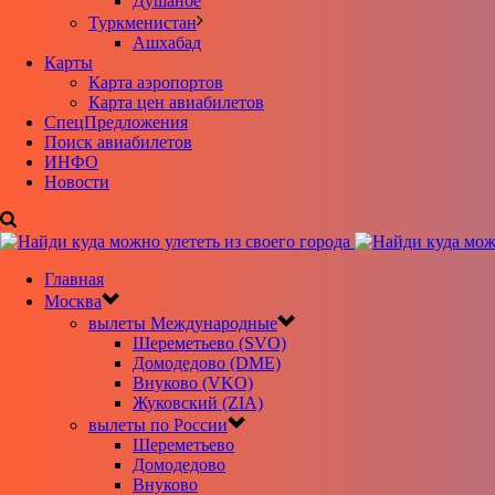
Душанбе
Туркменистан
Ашхабад
Карты
Карта аэропортов
Карта цен авиабилетов
CпецПредложения
Поиск авиабилетов
ИНФО
Новости
Главная
Москва
вылеты Международные
Шереметьево (SVO)
Домодедово (DME)
Внуково (VKO)
Жуковский (ZIA)
вылеты по России
Шереметьево
Домодедово
Внуково