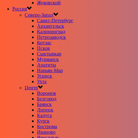
Жуковский
Россия
Северо-Запад
Санкт-Петербург
Архангельск
Калининград
Петрозаводск
Котлас
Псков
Сыктывкар
Мурманск
Апатиты
Нарьян-Мар
Усинск
Ухта
Центр
Воронеж
Белгород
Брянск
Липецк
Калуга
Курск
Кострома
Иваново
Ярославль