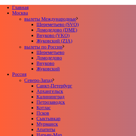
Главная
Москва
вылеты Международные
Шереметьево (SVO)
Домодедово (DME)
Внуково (VKO)
Жуковский (ZIA)
вылеты по России
Шереметьево
Домодедово
Внуково
Жуковский
Россия
Северо-Запад
Санкт-Петербург
Архангельск
Калининград
Петрозаводск
Котлас
Псков
Сыктывкар
Мурманск
Апатиты
Нарьян-Мар