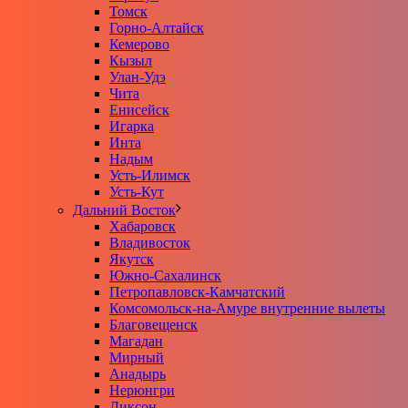
Томск
Горно-Алтайск
Кемерово
Кызыл
Улан-Удэ
Чита
Енисейск
Игарка
Инта
Надым
Усть-Илимск
Усть-Кут
Дальний Восток
Хабаровск
Владивосток
Якутск
Южно-Сахалинск
Петропавловск-Камчатский
Комсомольск-на-Амуре внутренние вылеты
Благовещенск
Магадан
Мирный
Анадырь
Нерюнгри
Диксон