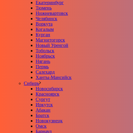
Екатеринбург
Тюмень
Нижневартовск
Челябинск
Воркута
Когалым
Курган
Магнитогорск
Новый Уренгой
Тобольск
Ноябрьск
Нягань
Пермь
Салехард
Ханты-Мансийск
Сибирь
Новосибирск
Красноярск
Сургут
Иркутск
Абакан
Братск
Новокузнецк
Омск
Барнаул