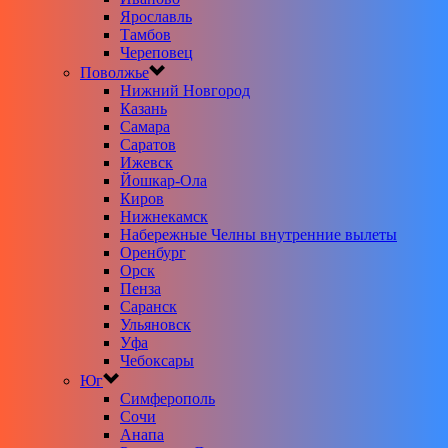
Ярославль
Тамбов
Череповец
Поволжье
Нижний Новгород
Казань
Самара
Саратов
Ижевск
Йошкар-Ола
Киров
Нижнекамск
Набережные Челны внутренние вылеты
Оренбург
Орск
Пенза
Саранск
Ульяновск
Уфа
Чебоксары
Юг
Симферополь
Сочи
Анапа