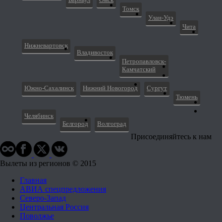
Томск
Улан-Удэ
Чита
Нижневартовск
Владивосток
Петропавловск-
Камчатский
Южно-Сахалинск
Нижний Новогород
Сургут
Тюмень
Челябинск
Белгород
Волгоград
Присоединяйтесь к нам
Вылеты из регионов © 2015
Главная
АВИА спецпредложения
Северо-Запад
Центральная Россия
Поволжье