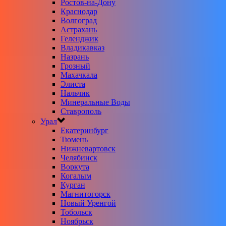
Ростов-на-Дону
Краснодар
Волгоград
Астрахань
Геленджик
Владикавказ
Назрань
Грозный
Махачкала
Элиста
Нальчик
Минеральные Воды
Ставрополь
Урал
Екатеринбург
Тюмень
Нижневартовск
Челябинск
Воркута
Когалым
Курган
Магнитогорск
Новый Уренгой
Тобольск
Ноябрьск