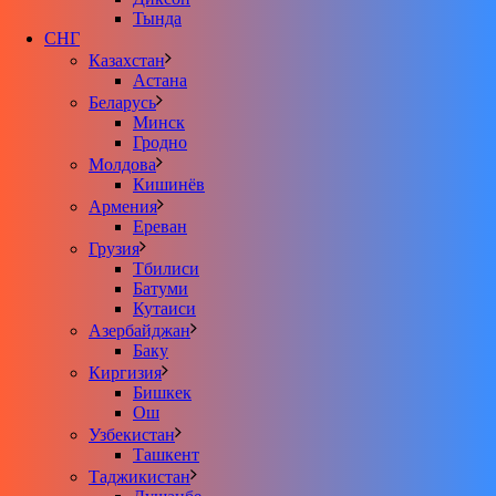
Тында
СНГ
Казахстан
Астана
Беларусь
Минск
Гродно
Молдова
Кишинёв
Армения
Ереван
Грузия
Тбилиси
Батуми
Кутаиси
Азербайджан
Баку
Киргизия
Бишкек
Ош
Узбекистан
Ташкент
Таджикистан