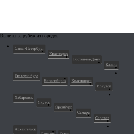
Вылеты за рубеж из городов
Санкт-Петербург
Краснодар
Ростов-на-Дону
Казань
Екатеринбург
Новосибирск
Красноярск
Иркутск
Хабаровск
Якутск
Оренбург
Самара
Саратов
Архангельск
Барнаул
Омск