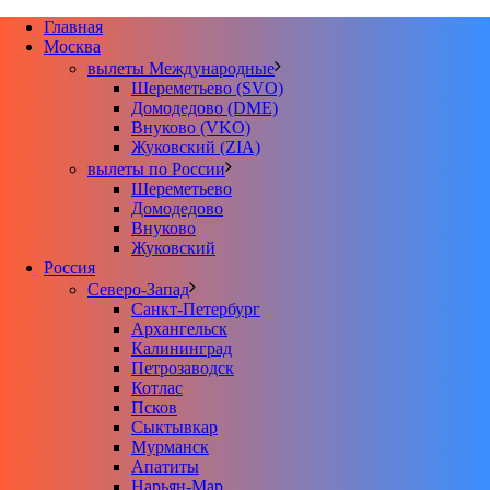
Главная
Москва
вылеты Международные
Шереметьево (SVO)
Домодедово (DME)
Внуково (VKO)
Жуковский (ZIA)
вылеты по России
Шереметьево
Домодедово
Внуково
Жуковский
Россия
Северо-Запад
Санкт-Петербург
Архангельск
Калининград
Петрозаводск
Котлас
Псков
Сыктывкар
Мурманск
Апатиты
Нарьян-Мар