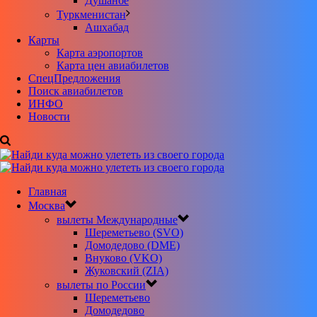
Душанбе
Туркменистан
Ашхабад
Карты
Карта аэропортов
Карта цен авиабилетов
CпецПредложения
Поиск авиабилетов
ИНФО
Новости
Главная
Москва
вылеты Международные
Шереметьево (SVO)
Домодедово (DME)
Внуково (VKO)
Жуковский (ZIA)
вылеты по России
Шереметьево
Домодедово