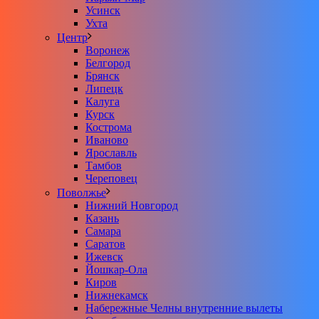
Усинск
Ухта
Центр
Воронеж
Белгород
Брянск
Липецк
Калуга
Курск
Кострома
Иваново
Ярославль
Тамбов
Череповец
Поволжье
Нижний Новгород
Казань
Самара
Саратов
Ижевск
Йошкар-Ола
Киров
Нижнекамск
Набережные Челны внутренние вылеты