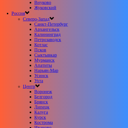
Внуково
Жуковский
Россия
Северо-Запад
Санкт-Петербург
Архангельск
Калининград
Петрозаводск
Котлас
Псков
Сыктывкар
Мурманск
Апатиты
Нарьян-Мар
Усинск
Ухта
Центр
Воронеж
Белгород
Брянск
Липецк
Калуга
Курск
Кострома
Иваново