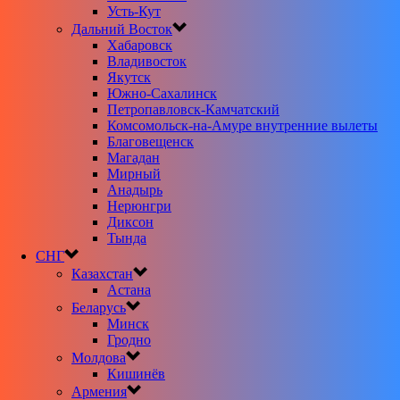
Усть-Кут
Дальний Восток
Хабаровск
Владивосток
Якутск
Южно-Сахалинск
Петропавловск-Камчатский
Комсомольск-на-Амуре внутренние вылеты
Благовещенск
Магадан
Мирный
Анадырь
Нерюнгри
Диксон
Тында
СНГ
Казахстан
Астана
Беларусь
Минск
Гродно
Молдова
Кишинёв
Армения