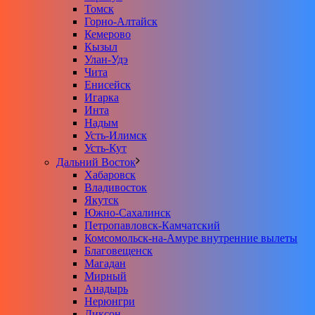
Томск
Горно-Алтайск
Кемерово
Кызыл
Улан-Удэ
Чита
Енисейск
Игарка
Инта
Надым
Усть-Илимск
Усть-Кут
Дальний Восток
Хабаровск
Владивосток
Якутск
Южно-Сахалинск
Петропавловск-Камчатский
Комсомольск-на-Амуре внутренние вылеты
Благовещенск
Магадан
Мирный
Анадырь
Нерюнгри
Диксон