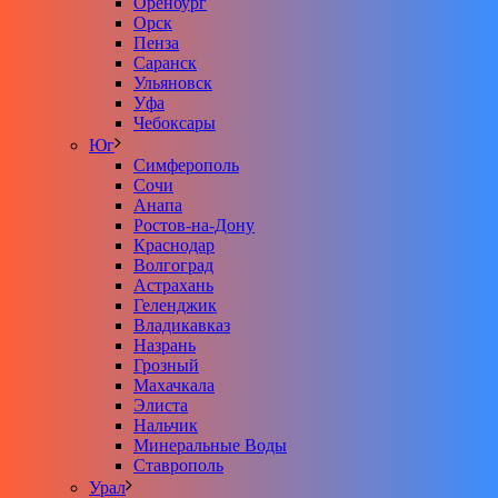
Оренбург
Орск
Пенза
Саранск
Ульяновск
Уфа
Чебоксары
Юг
Симферополь
Сочи
Анапа
Ростов-на-Дону
Краснодар
Волгоград
Астрахань
Геленджик
Владикавказ
Назрань
Грозный
Махачкала
Элиста
Нальчик
Минеральные Воды
Ставрополь
Урал