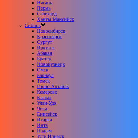
Нягань
Пермь
Салехард
Ханты-Мансийск
Сибирь
Новосибирск
Красноярск
Сургут
Иркутск
Абакан
Братск
Новокузнецк
Омск
Барнаул
Томск
Горно-Алтайск
Кемерово
Кызыл
Улан-Удэ
Чита
Енисейск
Игарка
Инта
Надым
Усть-Илимск