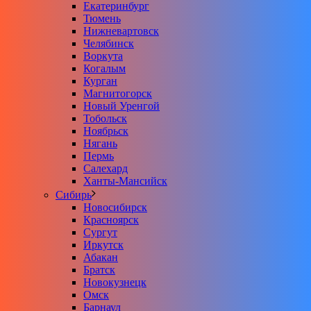
Екатеринбург
Тюмень
Нижневартовск
Челябинск
Воркута
Когалым
Курган
Магнитогорск
Новый Уренгой
Тобольск
Ноябрьск
Нягань
Пермь
Салехард
Ханты-Мансийск
Сибирь
Новосибирск
Красноярск
Сургут
Иркутск
Абакан
Братск
Новокузнецк
Омск
Барнаул