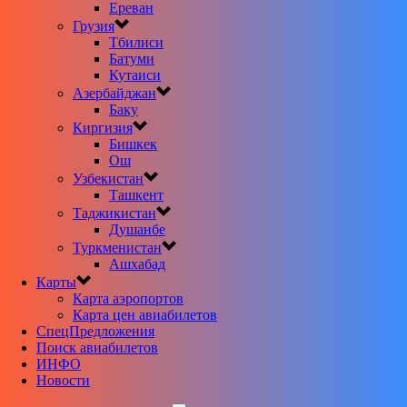
Ереван
Грузия
Тбилиси
Батуми
Кутаиси
Азербайджан
Баку
Киргизия
Бишкек
Ош
Узбекистан
Ташкент
Таджикистан
Душанбе
Туркменистан
Ашхабад
Карты
Карта аэропортов
Карта цен авиабилетов
CпецПредложения
Поиск авиабилетов
ИНФО
Новости