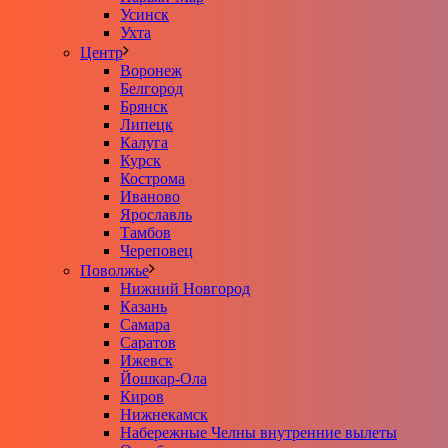
Усинск
Ухта
Центр
Воронеж
Белгород
Брянск
Липецк
Калуга
Курск
Кострома
Иваново
Ярославль
Тамбов
Череповец
Поволжье
Нижний Новгород
Казань
Самара
Саратов
Ижевск
Йошкар-Ола
Киров
Нижнекамск
Набережные Челны внутренние вылеты