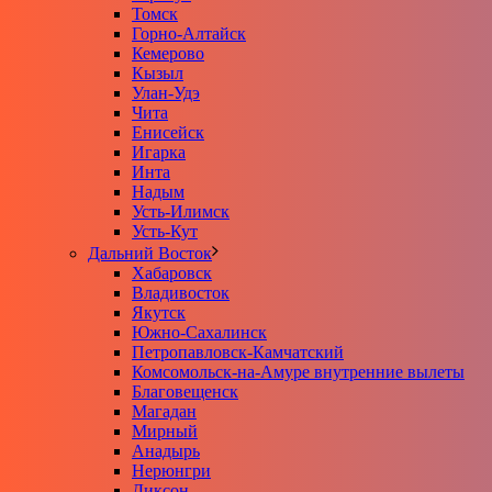
Томск
Горно-Алтайск
Кемерово
Кызыл
Улан-Удэ
Чита
Енисейск
Игарка
Инта
Надым
Усть-Илимск
Усть-Кут
Дальний Восток
Хабаровск
Владивосток
Якутск
Южно-Сахалинск
Петропавловск-Камчатский
Комсомольск-на-Амуре внутренние вылеты
Благовещенск
Магадан
Мирный
Анадырь
Нерюнгри
Диксон