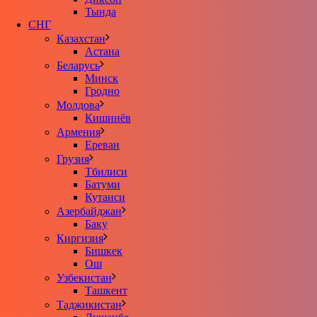
Тында
СНГ
Казахстан
Астана
Беларусь
Минск
Гродно
Молдова
Кишинёв
Армения
Ереван
Грузия
Тбилиси
Батуми
Кутаиси
Азербайджан
Баку
Киргизия
Бишкек
Ош
Узбекистан
Ташкент
Таджикистан