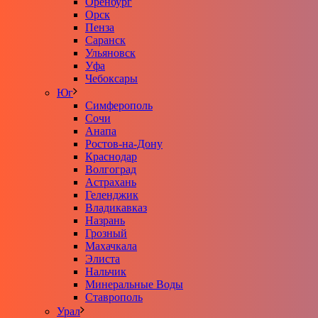
Оренбург
Орск
Пенза
Саранск
Ульяновск
Уфа
Чебоксары
Юг
Симферополь
Сочи
Анапа
Ростов-на-Дону
Краснодар
Волгоград
Астрахань
Геленджик
Владикавказ
Назрань
Грозный
Махачкала
Элиста
Нальчик
Минеральные Воды
Ставрополь
Урал