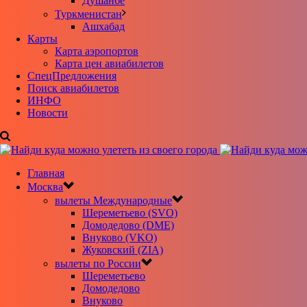
Душанбе
Туркменистан
Ашхабад
Карты
Карта аэропортов
Карта цен авиабилетов
CпецПредложения
Поиск авиабилетов
ИНФО
Новости
Главная
Москва
вылеты Международные
Шереметьево (SVO)
Домодедово (DME)
Внуково (VKO)
Жуковский (ZIA)
вылеты по России
Шереметьево
Домодедово
Внуково