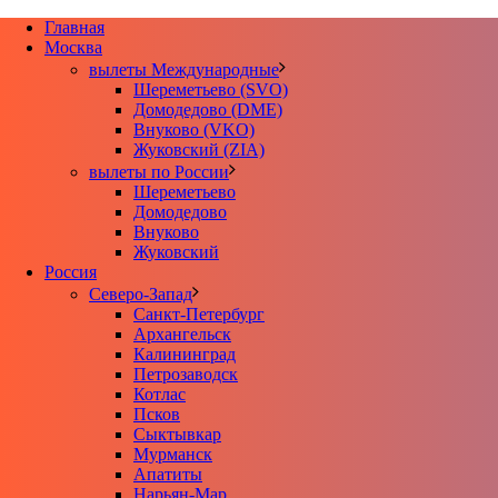
Главная
Москва
вылеты Международные
Шереметьево (SVO)
Домодедово (DME)
Внуково (VKO)
Жуковский (ZIA)
вылеты по России
Шереметьево
Домодедово
Внуково
Жуковский
Россия
Северо-Запад
Санкт-Петербург
Архангельск
Калининград
Петрозаводск
Котлас
Псков
Сыктывкар
Мурманск
Апатиты
Нарьян-Мар