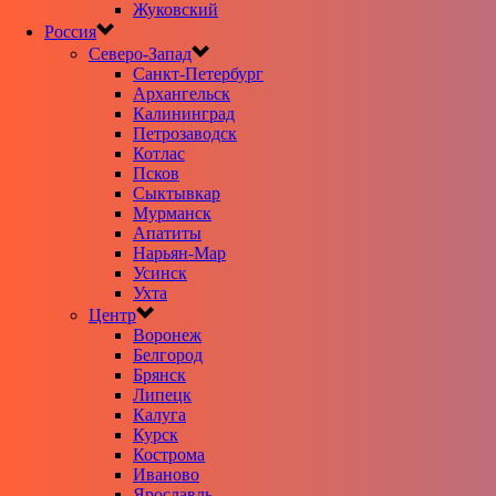
Жуковский
Россия
Северо-Запад
Санкт-Петербург
Архангельск
Калининград
Петрозаводск
Котлас
Псков
Сыктывкар
Мурманск
Апатиты
Нарьян-Мар
Усинск
Ухта
Центр
Воронеж
Белгород
Брянск
Липецк
Калуга
Курск
Кострома
Иваново
Ярославль