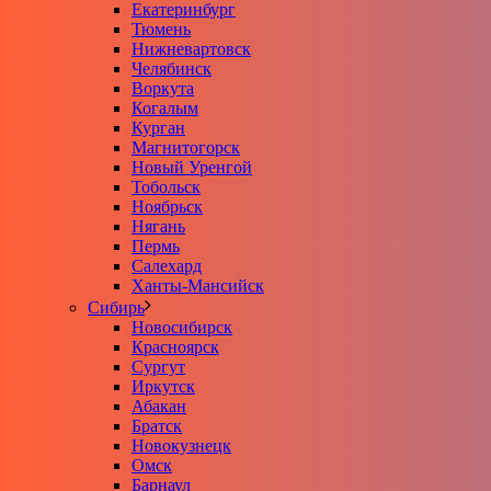
Екатеринбург
Тюмень
Нижневартовск
Челябинск
Воркута
Когалым
Курган
Магнитогорск
Новый Уренгой
Тобольск
Ноябрьск
Нягань
Пермь
Салехард
Ханты-Мансийск
Сибирь
Новосибирск
Красноярск
Сургут
Иркутск
Абакан
Братск
Новокузнецк
Омск
Барнаул