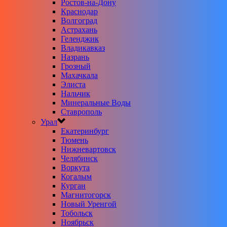
Ростов-на-Дону
Краснодар
Волгоград
Астрахань
Геленджик
Владикавказ
Назрань
Грозный
Махачкала
Элиста
Нальчик
Минеральные Воды
Ставрополь
Урал
Екатеринбург
Тюмень
Нижневартовск
Челябинск
Воркута
Когалым
Курган
Магнитогорск
Новый Уренгой
Тобольск
Ноябрьск