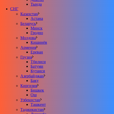
Тында
СНГ
Казахстан
Астана
Беларусь
Минск
Гродно
Молдова
Кишинёв
Армения
Ереван
Грузия
Тбилиси
Батуми
Кутаиси
Азербайджан
Баку
Киргизия
Бишкек
Ош
Узбекистан
Ташкент
Таджикистан