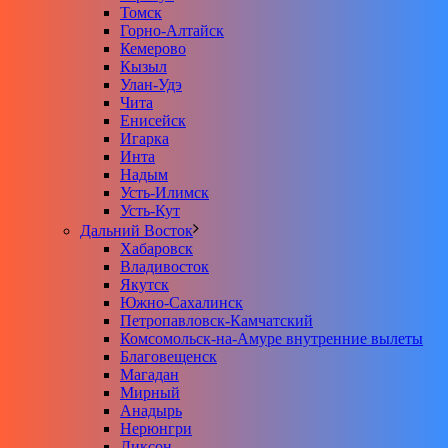
Томск
Горно-Алтайск
Кемерово
Кызыл
Улан-Удэ
Чита
Енисейск
Игарка
Инта
Надым
Усть-Илимск
Усть-Кут
Дальний Восток
Хабаровск
Владивосток
Якутск
Южно-Сахалинск
Петропавловск-Камчатский
Комсомольск-на-Амуре внутренние вылеты
Благовещенск
Магадан
Мирный
Анадырь
Нерюнгри
Диксон