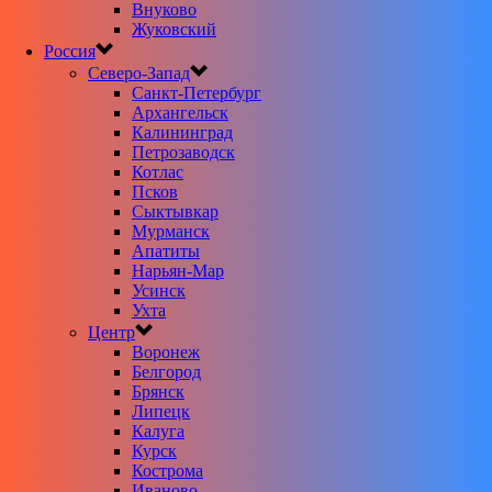
Внуково
Жуковский
Россия
Северо-Запад
Санкт-Петербург
Архангельск
Калининград
Петрозаводск
Котлас
Псков
Сыктывкар
Мурманск
Апатиты
Нарьян-Мар
Усинск
Ухта
Центр
Воронеж
Белгород
Брянск
Липецк
Калуга
Курск
Кострома
Иваново