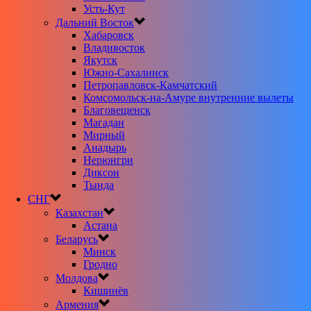
Усть-Кут
Дальний Восток
Хабаровск
Владивосток
Якутск
Южно-Сахалинск
Петропавловск-Камчатский
Комсомольск-на-Амуре внутренние вылеты
Благовещенск
Магадан
Мирный
Анадырь
Нерюнгри
Диксон
Тында
СНГ
Казахстан
Астана
Беларусь
Минск
Гродно
Молдова
Кишинёв
Армения