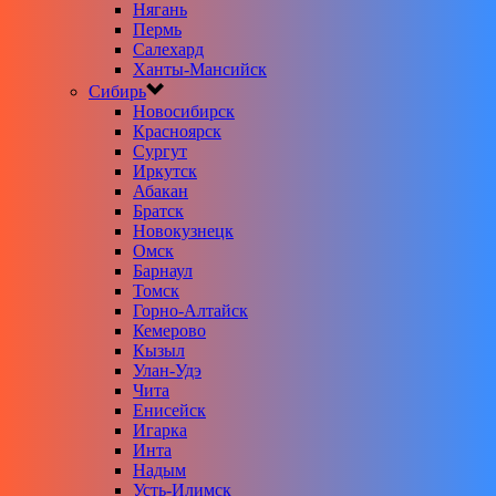
Нягань
Пермь
Салехард
Ханты-Мансийск
Сибирь
Новосибирск
Красноярск
Сургут
Иркутск
Абакан
Братск
Новокузнецк
Омск
Барнаул
Томск
Горно-Алтайск
Кемерово
Кызыл
Улан-Удэ
Чита
Енисейск
Игарка
Инта
Надым
Усть-Илимск