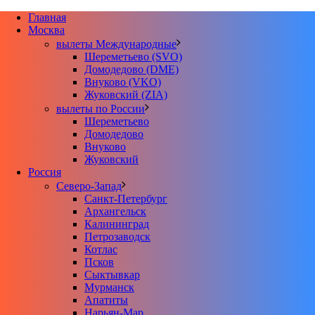
Главная
Москва
вылеты Международные
Шереметьево (SVO)
Домодедово (DME)
Внуково (VKO)
Жуковский (ZIA)
вылеты по России
Шереметьево
Домодедово
Внуково
Жуковский
Россия
Северо-Запад
Санкт-Петербург
Архангельск
Калининград
Петрозаводск
Котлас
Псков
Сыктывкар
Мурманск
Апатиты
Нарьян-Мар