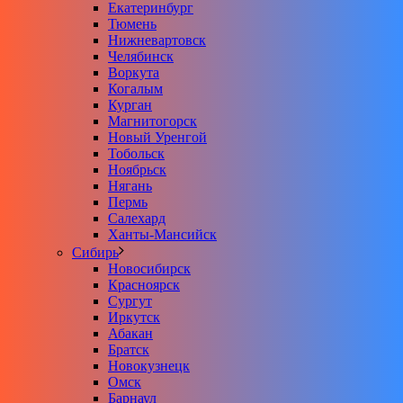
Екатеринбург
Тюмень
Нижневартовск
Челябинск
Воркута
Когалым
Курган
Магнитогорск
Новый Уренгой
Тобольск
Ноябрьск
Нягань
Пермь
Салехард
Ханты-Мансийск
Сибирь
Новосибирск
Красноярск
Сургут
Иркутск
Абакан
Братск
Новокузнецк
Омск
Барнаул