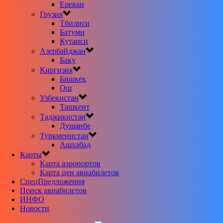
Ереван
Грузия
Тбилиси
Батуми
Кутаиси
Азербайджан
Баку
Киргизия
Бишкек
Ош
Узбекистан
Ташкент
Таджикистан
Душанбе
Туркменистан
Ашхабад
Карты
Карта аэропортов
Карта цен авиабилетов
CпецПредложения
Поиск авиабилетов
ИНФО
Новости