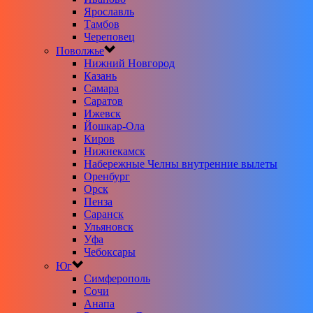
Ярославль
Тамбов
Череповец
Поволжье
Нижний Новгород
Казань
Самара
Саратов
Ижевск
Йошкар-Ола
Киров
Нижнекамск
Набережные Челны внутренние вылеты
Оренбург
Орск
Пенза
Саранск
Ульяновск
Уфа
Чебоксары
Юг
Симферополь
Сочи
Анапа