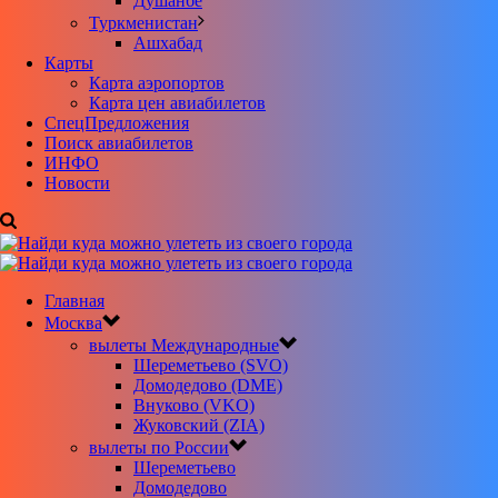
Душанбе
Туркменистан
Ашхабад
Карты
Карта аэропортов
Карта цен авиабилетов
CпецПредложения
Поиск авиабилетов
ИНФО
Новости
Главная
Москва
вылеты Международные
Шереметьево (SVO)
Домодедово (DME)
Внуково (VKO)
Жуковский (ZIA)
вылеты по России
Шереметьево
Домодедово