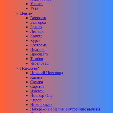
Усинск
Ухта
Центр
Воронеж
Белгород
Брянск
Липецк
Калуга
Курск
Кострома
Иваново
Ярославль
Тамбов
Череповец
Поволжье
Нижний Новгород
Казань
Самара
Саратов
Ижевск
Йошкар-Ола
Киров
Нижнекамск
Набережные Челны внутренние вылеты