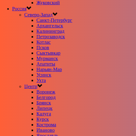
Жуковский
Россия
Северо-Запад
Санкт-Петербург
Архангельск
Калининград
Петрозаводск
Котлас
Псков
Сыктывкар
Мурманск
Апатиты
Нарьян-Мар
Усинск
Ухта
Центр
Воронеж
Белгород
Брянск
Липецк
Калуга
Курск
Кострома
Иваново
Ярославль