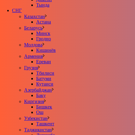
Тында
СНГ
Казахстан
Астана
Беларусь
Минск
Гродно
Молдова
Кишинёв
Армения
Ереван
Грузия
Тбилиси
Батуми
Кутаиси
Азербайджан
Баку
Киргизия
Бишкек
Ош
Узбекистан
Ташкент
Таджикистан