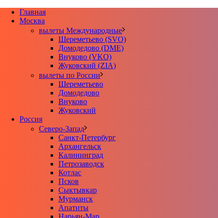
Главная
Москва
вылеты Международные
Шереметьево (SVO)
Домодедово (DME)
Внуково (VKO)
Жуковский (ZIA)
вылеты по России
Шереметьево
Домодедово
Внуково
Жуковский
Россия
Северо-Запад
Санкт-Петербург
Архангельск
Калининград
Петрозаводск
Котлас
Псков
Сыктывкар
Мурманск
Апатиты
Нарьян-Мар