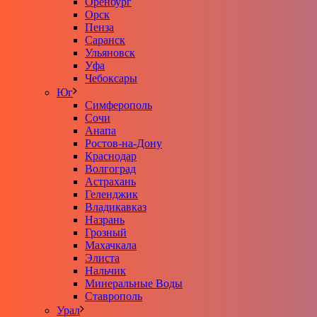
Оренбург
Орск
Пенза
Саранск
Ульяновск
Уфа
Чебоксары
Юг
Симферополь
Сочи
Анапа
Ростов-на-Дону
Краснодар
Волгоград
Астрахань
Геленджик
Владикавказ
Назрань
Грозный
Махачкала
Элиста
Нальчик
Минеральные Воды
Ставрополь
Урал