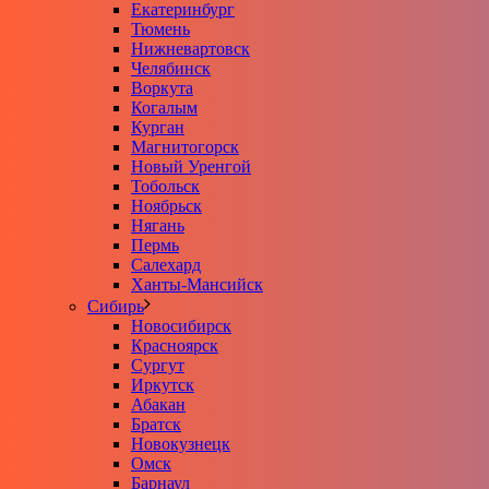
Екатеринбург
Тюмень
Нижневартовск
Челябинск
Воркута
Когалым
Курган
Магнитогорск
Новый Уренгой
Тобольск
Ноябрьск
Нягань
Пермь
Салехард
Ханты-Мансийск
Сибирь
Новосибирск
Красноярск
Сургут
Иркутск
Абакан
Братск
Новокузнецк
Омск
Барнаул