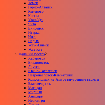
Томск
Горно-Алтайск
Кемерово
Кызыл
Улан-Удэ
Чита
Енисейск
Игарка
Инта
Надым
Усть-Илимск
Усть-Кут
Дальний Восток
Хабаровск
Владивосток
Якутск
Южно-Сахалинск
Петропавловск-Камчатский
Комсомольск-на-Амуре внутренние вылеты
Благовещенск
Магадан
Мирный
Анадырь
Нерюнгри
Диксон