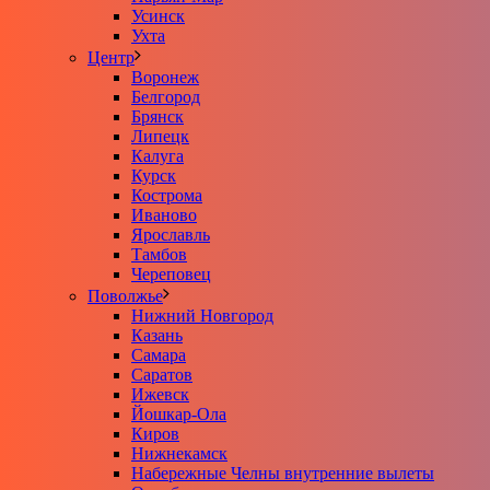
Усинск
Ухта
Центр
Воронеж
Белгород
Брянск
Липецк
Калуга
Курск
Кострома
Иваново
Ярославль
Тамбов
Череповец
Поволжье
Нижний Новгород
Казань
Самара
Саратов
Ижевск
Йошкар-Ола
Киров
Нижнекамск
Набережные Челны внутренние вылеты