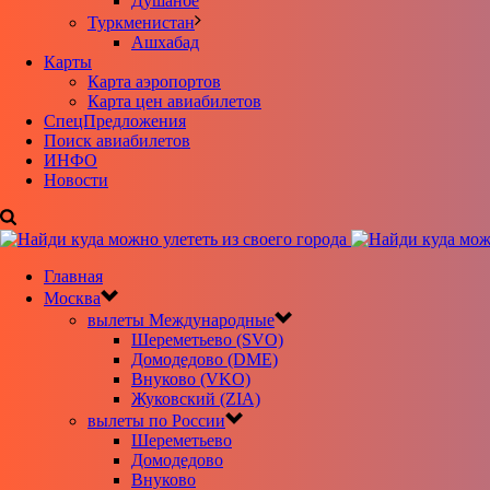
Душанбе
Туркменистан
Ашхабад
Карты
Карта аэропортов
Карта цен авиабилетов
CпецПредложения
Поиск авиабилетов
ИНФО
Новости
Главная
Москва
вылеты Международные
Шереметьево (SVO)
Домодедово (DME)
Внуково (VKO)
Жуковский (ZIA)
вылеты по России
Шереметьево
Домодедово
Внуково