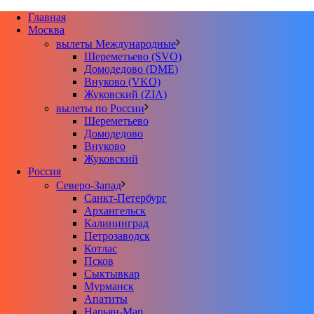
Главная
Москва
вылеты Международные
Шереметьево (SVO)
Домодедово (DME)
Внуково (VKO)
Жуковский (ZIA)
вылеты по России
Шереметьево
Домодедово
Внуково
Жуковский
Россия
Северо-Запад
Санкт-Петербург
Архангельск
Калининград
Петрозаводск
Котлас
Псков
Сыктывкар
Мурманск
Апатиты
Нарьян-Мар