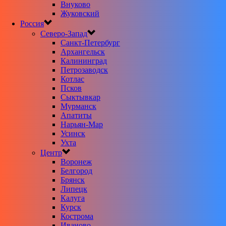
Внуково
Жуковский
Россия
Северо-Запад
Санкт-Петербург
Архангельск
Калининград
Петрозаводск
Котлас
Псков
Сыктывкар
Мурманск
Апатиты
Нарьян-Мар
Усинск
Ухта
Центр
Воронеж
Белгород
Брянск
Липецк
Калуга
Курск
Кострома
Иваново