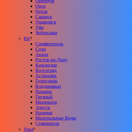
Оренбург
Орск
Пенза
Саранск
Ульяновск
Уфа
Чебоксары
Юг
Симферополь
Сочи
Анапа
Ростов-на-Дону
Краснодар
Волгоград
Астрахань
Геленджик
Владикавказ
Назрань
Грозный
Махачкала
Элиста
Нальчик
Минеральные Воды
Ставрополь
Урал