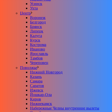
Усинск
Ухта
Центр
Воронеж
Белгород
Брянск
Липецк
Калуга
Курск
Кострома
Иваново
Ярославль
Тамбов
Череповец
Поволжье
Нижний Новгород
Казань
Самара
Саратов
Ижевск
Йошкар-Ола
Киров
Нижнекамск
Набережные Челны внутренние вылеты