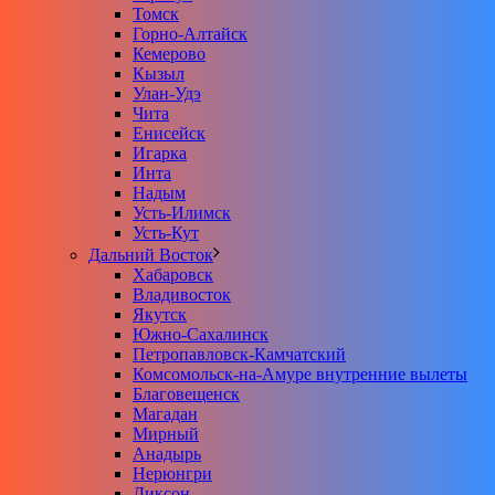
Томск
Горно-Алтайск
Кемерово
Кызыл
Улан-Удэ
Чита
Енисейск
Игарка
Инта
Надым
Усть-Илимск
Усть-Кут
Дальний Восток
Хабаровск
Владивосток
Якутск
Южно-Сахалинск
Петропавловск-Камчатский
Комсомольск-на-Амуре внутренние вылеты
Благовещенск
Магадан
Мирный
Анадырь
Нерюнгри
Диксон