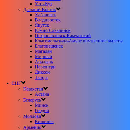
Усть-Кут
Дальний Восток
Хабаровск
Владивосток
Якутск
Южно-Сахалинск
Петропавловск-Камчатский
Комсомольск-на-Амуре внутренние вылеты
Благовещенск
Магадан
Мирный
Анадырь
Нерюнгри
Диксон
Тында
СНГ
Казахстан
Астана
Беларусь
Минск
Гродно
Молдова
Кишинёв
Армения