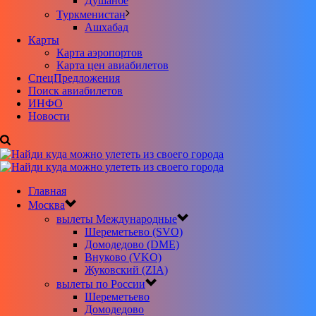
Душанбе
Туркменистан
Ашхабад
Карты
Карта аэропортов
Карта цен авиабилетов
CпецПредложения
Поиск авиабилетов
ИНФО
Новости
Главная
Москва
вылеты Международные
Шереметьево (SVO)
Домодедово (DME)
Внуково (VKO)
Жуковский (ZIA)
вылеты по России
Шереметьево
Домодедово