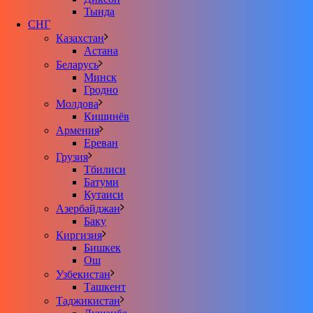
Тында
СНГ
Казахстан
Астана
Беларусь
Минск
Гродно
Молдова
Кишинёв
Армения
Ереван
Грузия
Тбилиси
Батуми
Кутаиси
Азербайджан
Баку
Киргизия
Бишкек
Ош
Узбекистан
Ташкент
Таджикистан