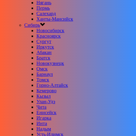
Нягань
Пермь
Салехард
Ханты-Мансийск
Сибирь
Новосибирск
Красноярск
Сургут
Иркутск
Абакан
Братск
Новокузнецк
Омск
Барнаул
Томск
Горно-Алтайск
Кемерово
Кызыл
Улан-Удэ
Чита
Енисейск
Игарка
Инта
Надым
Усть-Илимск