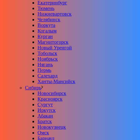
Екатеринбург
Тюмень
Нижневартовск
Челябинск
Воркута
Когалым
Курган
Магнитогорск
Новый Уренгой
Тобольск
Ноябрьск
Нягань
Пермь
Салехард
Ханты-Мансийск
Сибирь
Новосибирск
Красноярск
Сургут
Иркутск
Абакан
Братск
Новокузнецк
Омск
Барнаул