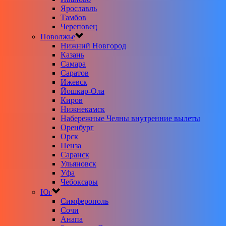
Ярославль
Тамбов
Череповец
Поволжье
Нижний Новгород
Казань
Самара
Саратов
Ижевск
Йошкар-Ола
Киров
Нижнекамск
Набережные Челны внутренние вылеты
Оренбург
Орск
Пенза
Саранск
Ульяновск
Уфа
Чебоксары
Юг
Симферополь
Сочи
Анапа