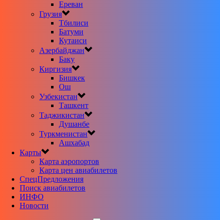
Ереван
Грузия
Тбилиси
Батуми
Кутаиси
Азербайджан
Баку
Киргизия
Бишкек
Ош
Узбекистан
Ташкент
Таджикистан
Душанбе
Туркменистан
Ашхабад
Карты
Карта аэропортов
Карта цен авиабилетов
CпецПредложения
Поиск авиабилетов
ИНФО
Новости