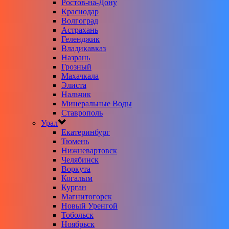
Ростов-на-Дону
Краснодар
Волгоград
Астрахань
Геленджик
Владикавказ
Назрань
Грозный
Махачкала
Элиста
Нальчик
Минеральные Воды
Ставрополь
Урал
Екатеринбург
Тюмень
Нижневартовск
Челябинск
Воркута
Когалым
Курган
Магнитогорск
Новый Уренгой
Тобольск
Ноябрьск