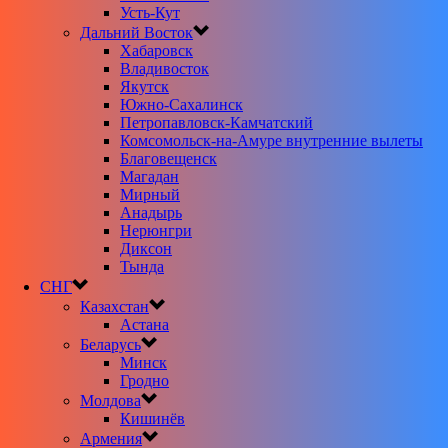
Усть-Кут
Дальний Восток
Хабаровск
Владивосток
Якутск
Южно-Сахалинск
Петропавловск-Камчатский
Комсомольск-на-Амуре внутренние вылеты
Благовещенск
Магадан
Мирный
Анадырь
Нерюнгри
Диксон
Тында
СНГ
Казахстан
Астана
Беларусь
Минск
Гродно
Молдова
Кишинёв
Армения