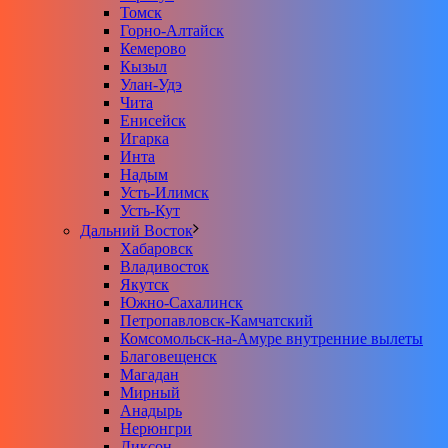
Томск
Горно-Алтайск
Кемерово
Кызыл
Улан-Удэ
Чита
Енисейск
Игарка
Инта
Надым
Усть-Илимск
Усть-Кут
Дальний Восток
Хабаровск
Владивосток
Якутск
Южно-Сахалинск
Петропавловск-Камчатский
Комсомольск-на-Амуре внутренние вылеты
Благовещенск
Магадан
Мирный
Анадырь
Нерюнгри
Диксон