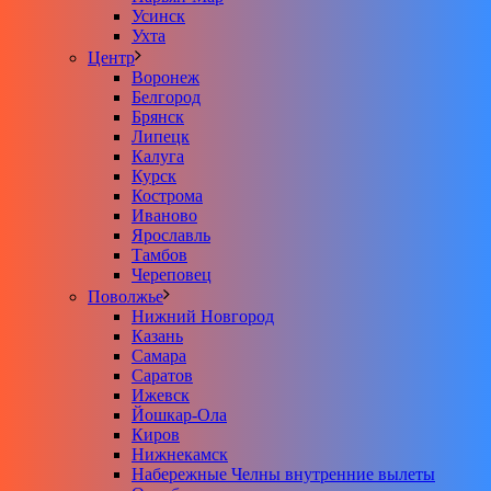
Усинск
Ухта
Центр
Воронеж
Белгород
Брянск
Липецк
Калуга
Курск
Кострома
Иваново
Ярославль
Тамбов
Череповец
Поволжье
Нижний Новгород
Казань
Самара
Саратов
Ижевск
Йошкар-Ола
Киров
Нижнекамск
Набережные Челны внутренние вылеты