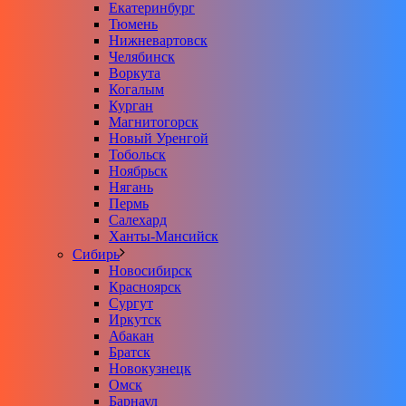
Екатеринбург
Тюмень
Нижневартовск
Челябинск
Воркута
Когалым
Курган
Магнитогорск
Новый Уренгой
Тобольск
Ноябрьск
Нягань
Пермь
Салехард
Ханты-Мансийск
Сибирь
Новосибирск
Красноярск
Сургут
Иркутск
Абакан
Братск
Новокузнецк
Омск
Барнаул