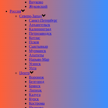
Внуково
Жуковский
Россия
Северо-Запад
Санкт-Петербург
Архангельск
Калининград
Петрозаводск
Котлас
Псков
Сыктывкар
Мурманск
Апатиты
Нарьян-Мар
Усинск
Ухта
Центр
Воронеж
Белгород
Брянск
Липецк
Калуга
Курск
Кострома
Иваново