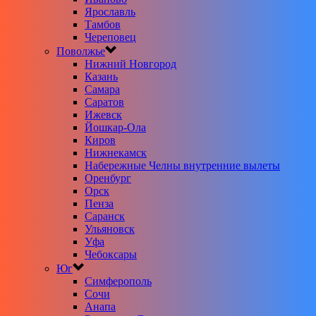
Ярославль
Тамбов
Череповец
Поволжье
Нижний Новгород
Казань
Самара
Саратов
Ижевск
Йошкар-Ола
Киров
Нижнекамск
Набережные Челны внутренние вылеты
Оренбург
Орск
Пенза
Саранск
Ульяновск
Уфа
Чебоксары
Юг
Симферополь
Сочи
Анапа