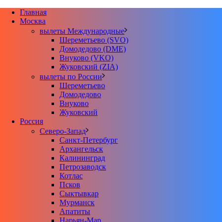
Главная
Москва
вылеты Международные
Шереметьево (SVO)
Домодедово (DME)
Внуково (VKO)
Жуковский (ZIA)
вылеты по России
Шереметьево
Домодедово
Внуково
Жуковский
Россия
Северо-Запад
Санкт-Петербург
Архангельск
Калининград
Петрозаводск
Котлас
Псков
Сыктывкар
Мурманск
Апатиты
Нарьян-Мар