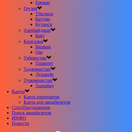
Ереван
Грузия
Тбилиси
Батуми
Кутаиси
Азербайджан
Баку
Киргизия
Бишкек
Ош
Узбекистан
Ташкент
Таджикистан
Душанбе
Туркменистан
Ашхабад
Карты
Карта аэропортов
Карта цен авиабилетов
CпецПредложения
Поиск авиабилетов
ИНФО
Новости