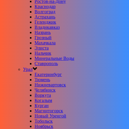
Ростов-на-Дону
Краснодар
Волгоград
Астрахань
Геленджик
Владикавказ
Назрань
Грозный
Махачкала
Элиста
Нальчик
Минеральные Воды
Ставрополь
Урал
Екатеринбург
Тюмень
Нижневартовск
Челябинск
Воркута
Когалым
Курган
Магнитогорск
Новый Уренгой
Тобольск
Ноябрьск