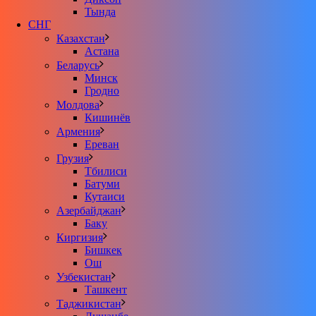
Тында
СНГ
Казахстан
Астана
Беларусь
Минск
Гродно
Молдова
Кишинёв
Армения
Ереван
Грузия
Тбилиси
Батуми
Кутаиси
Азербайджан
Баку
Киргизия
Бишкек
Ош
Узбекистан
Ташкент
Таджикистан