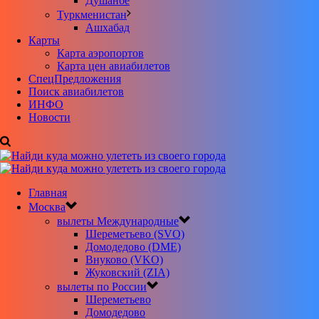
Душанбе
Туркменистан
Ашхабад
Карты
Карта аэропортов
Карта цен авиабилетов
CпецПредложения
Поиск авиабилетов
ИНФО
Новости
Главная
Москва
вылеты Международные
Шереметьево (SVO)
Домодедово (DME)
Внуково (VKO)
Жуковский (ZIA)
вылеты по России
Шереметьево
Домодедово