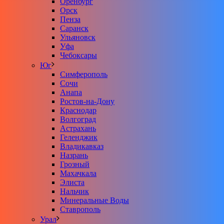
Оренбург
Орск
Пенза
Саранск
Ульяновск
Уфа
Чебоксары
Юг
Симферополь
Сочи
Анапа
Ростов-на-Дону
Краснодар
Волгоград
Астрахань
Геленджик
Владикавказ
Назрань
Грозный
Махачкала
Элиста
Нальчик
Минеральные Воды
Ставрополь
Урал