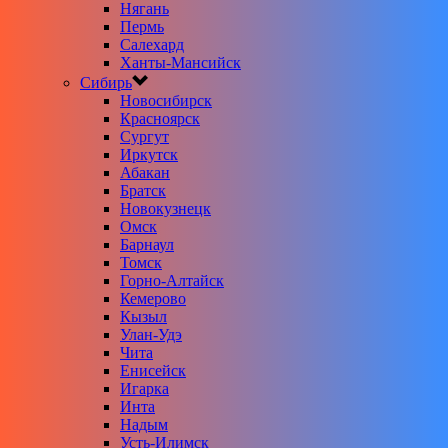
Нягань
Пермь
Салехард
Ханты-Мансийск
Сибирь
Новосибирск
Красноярск
Сургут
Иркутск
Абакан
Братск
Новокузнецк
Омск
Барнаул
Томск
Горно-Алтайск
Кемерово
Кызыл
Улан-Удэ
Чита
Енисейск
Игарка
Инта
Надым
Усть-Илимск