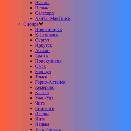
Нягань
Пермь
Салехард
Ханты-Мансийск
Сибирь
Новосибирск
Красноярск
Сургут
Иркутск
Абакан
Братск
Новокузнецк
Омск
Барнаул
Томск
Горно-Алтайск
Кемерово
Кызыл
Улан-Удэ
Чита
Енисейск
Игарка
Инта
Надым
Усть-Илимск