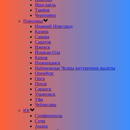
Ярославль
Тамбов
Череповец
Поволжье
Нижний Новгород
Казань
Самара
Саратов
Ижевск
Йошкар-Ола
Киров
Нижнекамск
Набережные Челны внутренние вылеты
Оренбург
Орск
Пенза
Саранск
Ульяновск
Уфа
Чебоксары
Юг
Симферополь
Сочи
Анапа