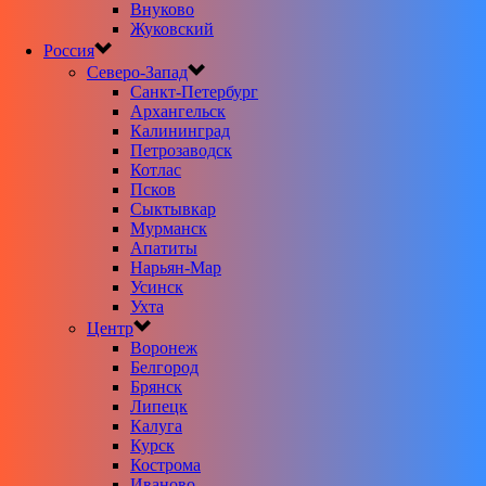
Внуково
Жуковский
Россия
Северо-Запад
Санкт-Петербург
Архангельск
Калининград
Петрозаводск
Котлас
Псков
Сыктывкар
Мурманск
Апатиты
Нарьян-Мар
Усинск
Ухта
Центр
Воронеж
Белгород
Брянск
Липецк
Калуга
Курск
Кострома
Иваново