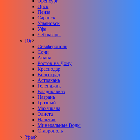
Оренбург
Орск
Пенза
Саранск
Ульяновск
Уфа
Чебоксары
Юг
Симферополь
Сочи
Анапа
Ростов-на-Дону
Краснодар
Волгоград
Астрахань
Геленджик
Владикавказ
Назрань
Грозный
Махачкала
Элиста
Нальчик
Минеральные Воды
Ставрополь
Урал