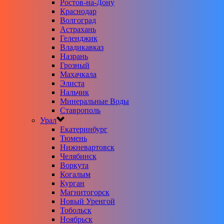
Ростов-на-Дону
Краснодар
Волгоград
Астрахань
Геленджик
Владикавказ
Назрань
Грозный
Махачкала
Элиста
Нальчик
Минеральные Воды
Ставрополь
Урал
Екатеринбург
Тюмень
Нижневартовск
Челябинск
Воркута
Когалым
Курган
Магнитогорск
Новый Уренгой
Тобольск
Ноябрьск