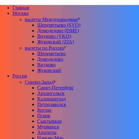
Главная
Москва
вылеты Международные
Шереметьево (SVO)
Домодедово (DME)
Внуково (VKO)
Жуковский (ZIA)
вылеты по России
Шереметьево
Домодедово
Внуково
Жуковский
Россия
Северо-Запад
Санкт-Петербург
Архангельск
Калининград
Петрозаводск
Котлас
Псков
Сыктывкар
Мурманск
Апатиты
Нарьян-Мар