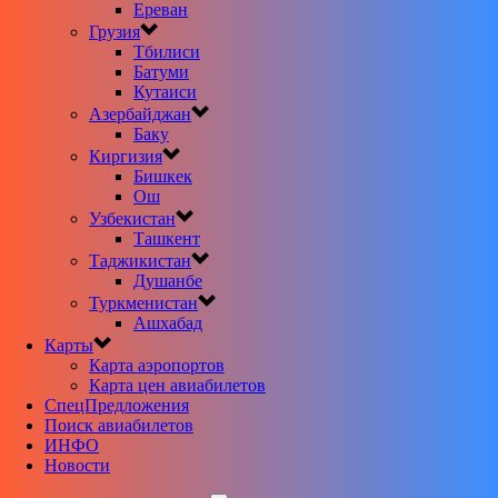
Ереван
Грузия
Тбилиси
Батуми
Кутаиси
Азербайджан
Баку
Киргизия
Бишкек
Ош
Узбекистан
Ташкент
Таджикистан
Душанбе
Туркменистан
Ашхабад
Карты
Карта аэропортов
Карта цен авиабилетов
CпецПредложения
Поиск авиабилетов
ИНФО
Новости