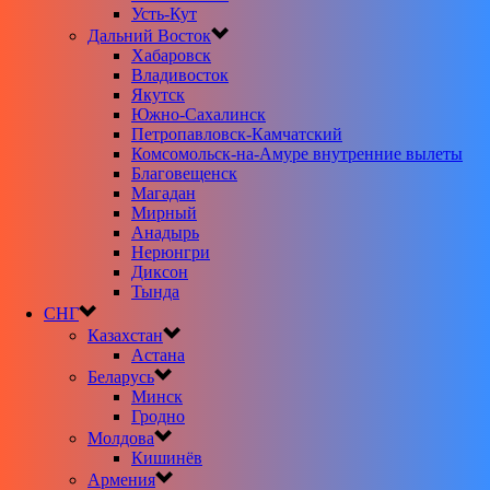
Усть-Кут
Дальний Восток
Хабаровск
Владивосток
Якутск
Южно-Сахалинск
Петропавловск-Камчатский
Комсомольск-на-Амуре внутренние вылеты
Благовещенск
Магадан
Мирный
Анадырь
Нерюнгри
Диксон
Тында
СНГ
Казахстан
Астана
Беларусь
Минск
Гродно
Молдова
Кишинёв
Армения