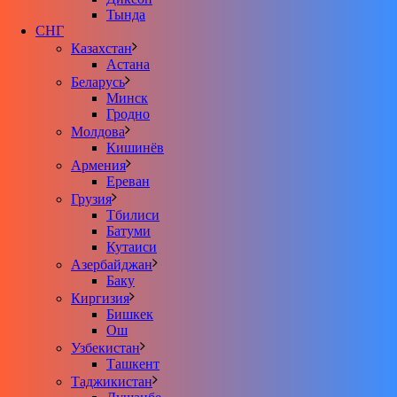
Тында
СНГ
Казахстан
Астана
Беларусь
Минск
Гродно
Молдова
Кишинёв
Армения
Ереван
Грузия
Тбилиси
Батуми
Кутаиси
Азербайджан
Баку
Киргизия
Бишкек
Ош
Узбекистан
Ташкент
Таджикистан