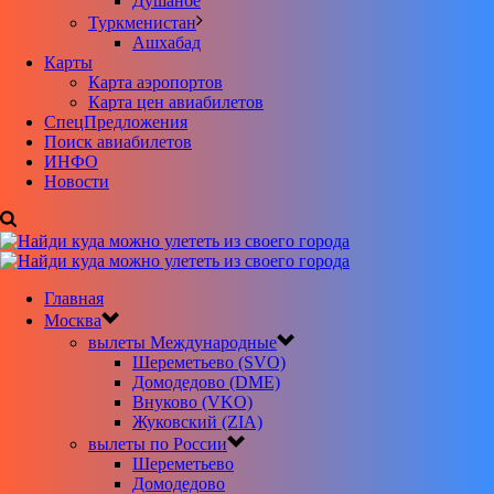
Душанбе
Туркменистан
Ашхабад
Карты
Карта аэропортов
Карта цен авиабилетов
CпецПредложения
Поиск авиабилетов
ИНФО
Новости
Главная
Москва
вылеты Международные
Шереметьево (SVO)
Домодедово (DME)
Внуково (VKO)
Жуковский (ZIA)
вылеты по России
Шереметьево
Домодедово