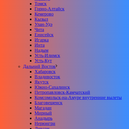
Томск
Горно-Алтайск
Кемерово
Кызыл
Улан-Удэ
Чита
Енисейск
Игарка
Инта
Надым
Усть-Илимск
Усть-Кут
Дальний Восток
Хабаровск
Владивосток
Якутск
Южно-Сахалинск
Петропавловск-Камчатский
Комсомольск-на-Амуре внутренние вылеты
Благовещенск
Магадан
Мирный
Анадырь
Нерюнгри
Диксон