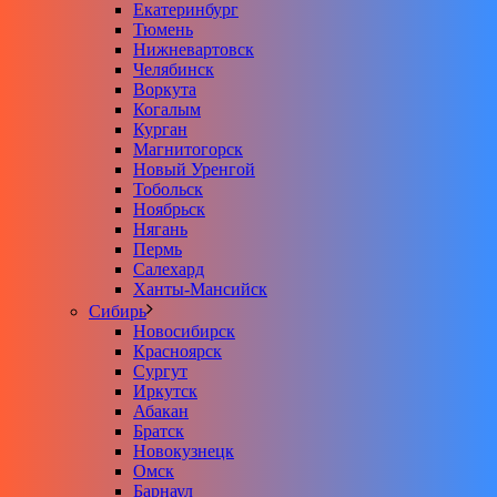
Екатеринбург
Тюмень
Нижневартовск
Челябинск
Воркута
Когалым
Курган
Магнитогорск
Новый Уренгой
Тобольск
Ноябрьск
Нягань
Пермь
Салехард
Ханты-Мансийск
Сибирь
Новосибирск
Красноярск
Сургут
Иркутск
Абакан
Братск
Новокузнецк
Омск
Барнаул