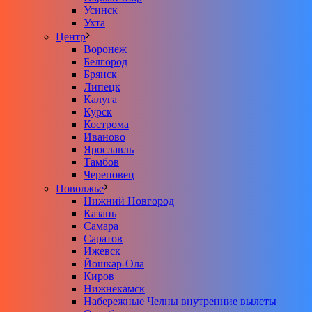
Усинск
Ухта
Центр
Воронеж
Белгород
Брянск
Липецк
Калуга
Курск
Кострома
Иваново
Ярославль
Тамбов
Череповец
Поволжье
Нижний Новгород
Казань
Самара
Саратов
Ижевск
Йошкар-Ола
Киров
Нижнекамск
Набережные Челны внутренние вылеты