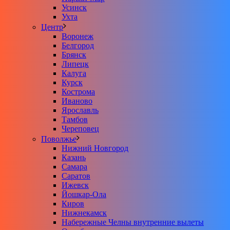
Усинск
Ухта
Центр
Воронеж
Белгород
Брянск
Липецк
Калуга
Курск
Кострома
Иваново
Ярославль
Тамбов
Череповец
Поволжье
Нижний Новгород
Казань
Самара
Саратов
Ижевск
Йошкар-Ола
Киров
Нижнекамск
Набережные Челны внутренние вылеты