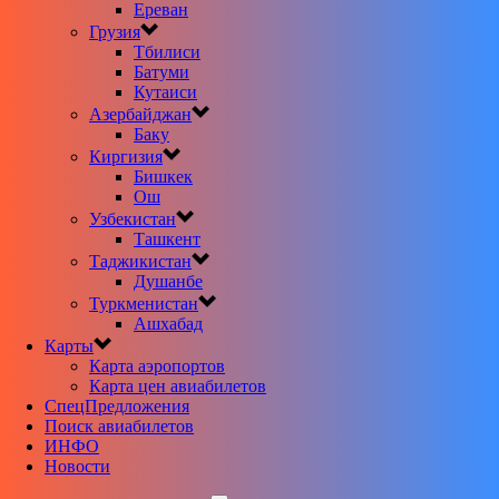
Ереван
Грузия
Тбилиси
Батуми
Кутаиси
Азербайджан
Баку
Киргизия
Бишкек
Ош
Узбекистан
Ташкент
Таджикистан
Душанбе
Туркменистан
Ашхабад
Карты
Карта аэропортов
Карта цен авиабилетов
CпецПредложения
Поиск авиабилетов
ИНФО
Новости