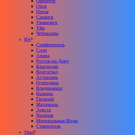
Оренбург
Орск
Пенза
Саранск
Ульяновск
Уфа
Чебоксары
Юг
Симферополь
Сочи
Анапа
Ростов-на-Дону
Краснодар
Волгоград
Астрахань
Геленджик
Владикавказ
Назрань
Грозный
Махачкала
Элиста
Нальчик
Минеральные Воды
Ставрополь
Урал