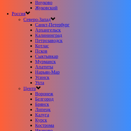
Внуково
Жуковский
Россия
Северо-Запад
Санкт-Петербург
Архангельск
Калининград
Петрозаводск
Котлас
Псков
Сыктывкар
Мурманск
Апатиты
Нарьян-Мар
Усинск
Ухта
Центр
Воронеж
Белгород
Брянск
Липецк
Калуга
Курск
Кострома
Иваново