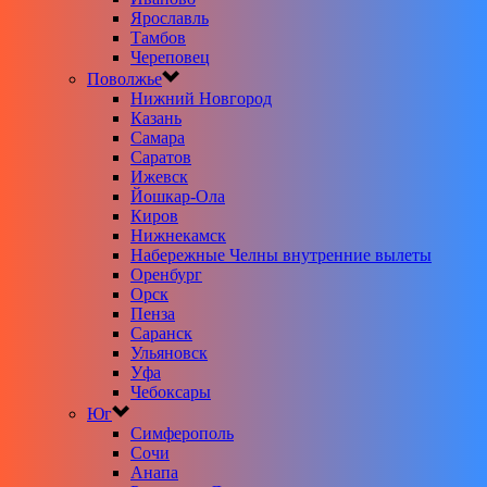
Ярославль
Тамбов
Череповец
Поволжье
Нижний Новгород
Казань
Самара
Саратов
Ижевск
Йошкар-Ола
Киров
Нижнекамск
Набережные Челны внутренние вылеты
Оренбург
Орск
Пенза
Саранск
Ульяновск
Уфа
Чебоксары
Юг
Симферополь
Сочи
Анапа