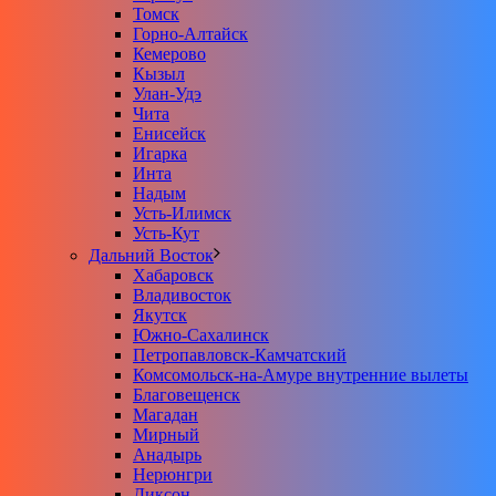
Томск
Горно-Алтайск
Кемерово
Кызыл
Улан-Удэ
Чита
Енисейск
Игарка
Инта
Надым
Усть-Илимск
Усть-Кут
Дальний Восток
Хабаровск
Владивосток
Якутск
Южно-Сахалинск
Петропавловск-Камчатский
Комсомольск-на-Амуре внутренние вылеты
Благовещенск
Магадан
Мирный
Анадырь
Нерюнгри
Диксон