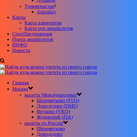
Душанбе
Туркменистан
Ашхабад
Карты
Карта аэропортов
Карта цен авиабилетов
CпецПредложения
Поиск авиабилетов
ИНФО
Новости
Главная
Москва
вылеты Международные
Шереметьево (SVO)
Домодедово (DME)
Внуково (VKO)
Жуковский (ZIA)
вылеты по России
Шереметьево
Домодедово