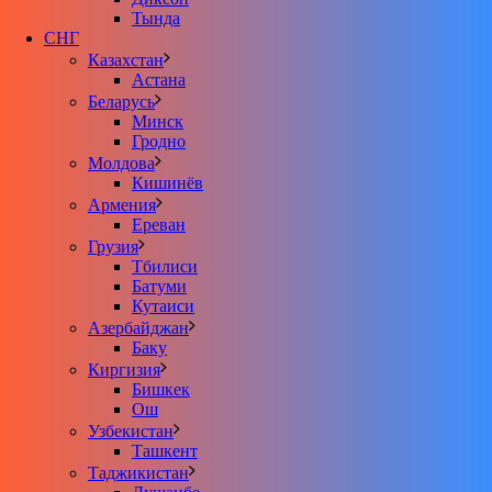
Тында
СНГ
Казахстан
Астана
Беларусь
Минск
Гродно
Молдова
Кишинёв
Армения
Ереван
Грузия
Тбилиси
Батуми
Кутаиси
Азербайджан
Баку
Киргизия
Бишкек
Ош
Узбекистан
Ташкент
Таджикистан