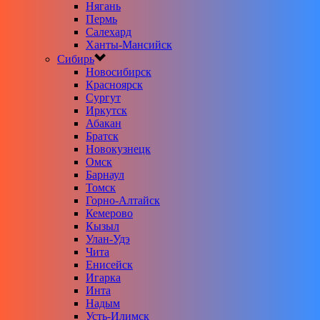
Нягань
Пермь
Салехард
Ханты-Мансийск
Сибирь
Новосибирск
Красноярск
Сургут
Иркутск
Абакан
Братск
Новокузнецк
Омск
Барнаул
Томск
Горно-Алтайск
Кемерово
Кызыл
Улан-Удэ
Чита
Енисейск
Игарка
Инта
Надым
Усть-Илимск