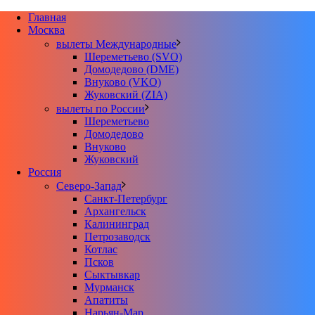
Главная
Москва
вылеты Международные
Шереметьево (SVO)
Домодедово (DME)
Внуково (VKO)
Жуковский (ZIA)
вылеты по России
Шереметьево
Домодедово
Внуково
Жуковский
Россия
Северо-Запад
Санкт-Петербург
Архангельск
Калининград
Петрозаводск
Котлас
Псков
Сыктывкар
Мурманск
Апатиты
Нарьян-Мар