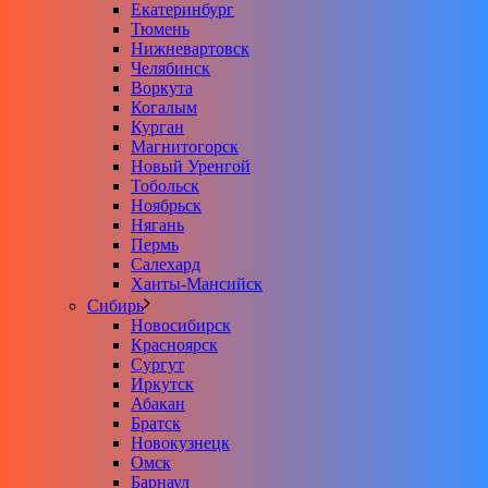
Екатеринбург
Тюмень
Нижневартовск
Челябинск
Воркута
Когалым
Курган
Магнитогорск
Новый Уренгой
Тобольск
Ноябрьск
Нягань
Пермь
Салехард
Ханты-Мансийск
Сибирь
Новосибирск
Красноярск
Сургут
Иркутск
Абакан
Братск
Новокузнецк
Омск
Барнаул