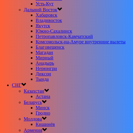
Усть-Кут
Дальний Восток
Хабаровск
Владивосток
Якутск
Южно-Сахалинск
Петропавловск-Камчатский
Комсомольск-на-Амуре внутренние вылеты
Благовещенск
Магадан
Мирный
Анадырь
Нерюнгри
Диксон
Тында
СНГ
Казахстан
Астана
Беларусь
Минск
Гродно
Молдова
Кишинёв
Армения