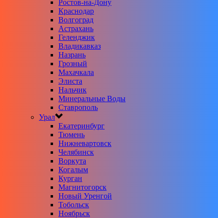
Ростов-на-Дону
Краснодар
Волгоград
Астрахань
Геленджик
Владикавказ
Назрань
Грозный
Махачкала
Элиста
Нальчик
Минеральные Воды
Ставрополь
Урал
Екатеринбург
Тюмень
Нижневартовск
Челябинск
Воркута
Когалым
Курган
Магнитогорск
Новый Уренгой
Тобольск
Ноябрьск