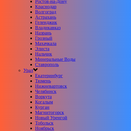
Ростов-на-Дону
Краснодар
Волгоград
Астрахань
Геленджик
Владикавказ
Назрань
Грозный
Махачкала
Элиста
Нальчик
Минеральные Воды
Ставрополь
Урал
Екатеринбург
Тюмень
Нижневартовск
Челябинск
Воркута
Когалым
Курган
Магнитогорск
Новый Уренгой
Тобольск
Ноябрьск