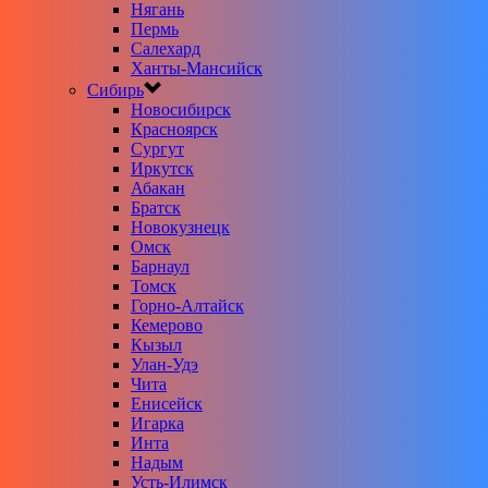
Нягань
Пермь
Салехард
Ханты-Мансийск
Сибирь
Новосибирск
Красноярск
Сургут
Иркутск
Абакан
Братск
Новокузнецк
Омск
Барнаул
Томск
Горно-Алтайск
Кемерово
Кызыл
Улан-Удэ
Чита
Енисейск
Игарка
Инта
Надым
Усть-Илимск