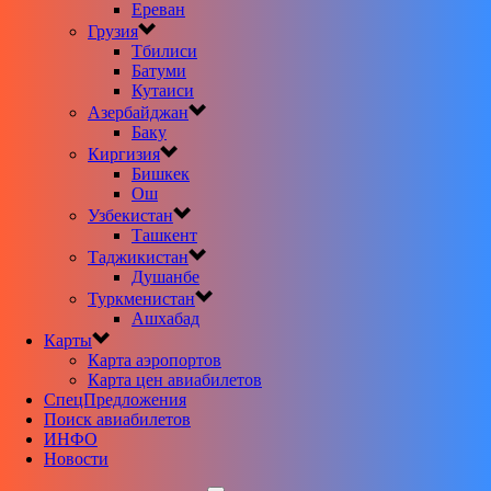
Ереван
Грузия
Тбилиси
Батуми
Кутаиси
Азербайджан
Баку
Киргизия
Бишкек
Ош
Узбекистан
Ташкент
Таджикистан
Душанбе
Туркменистан
Ашхабад
Карты
Карта аэропортов
Карта цен авиабилетов
CпецПредложения
Поиск авиабилетов
ИНФО
Новости