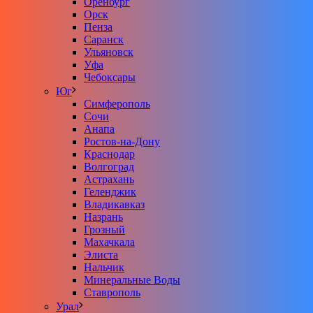
Оренбург
Орск
Пенза
Саранск
Ульяновск
Уфа
Чебоксары
Юг
Симферополь
Сочи
Анапа
Ростов-на-Дону
Краснодар
Волгоград
Астрахань
Геленджик
Владикавказ
Назрань
Грозный
Махачкала
Элиста
Нальчик
Минеральные Воды
Ставрополь
Урал