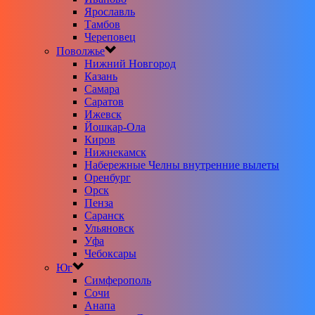
Ярославль
Тамбов
Череповец
Поволжье
Нижний Новгород
Казань
Самара
Саратов
Ижевск
Йошкар-Ола
Киров
Нижнекамск
Набережные Челны внутренние вылеты
Оренбург
Орск
Пенза
Саранск
Ульяновск
Уфа
Чебоксары
Юг
Симферополь
Сочи
Анапа