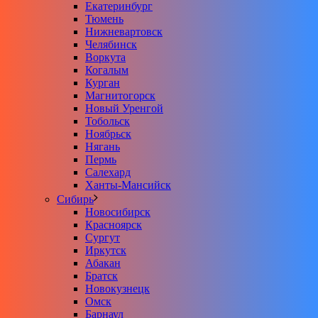
Екатеринбург
Тюмень
Нижневартовск
Челябинск
Воркута
Когалым
Курган
Магнитогорск
Новый Уренгой
Тобольск
Ноябрьск
Нягань
Пермь
Салехард
Ханты-Мансийск
Сибирь
Новосибирск
Красноярск
Сургут
Иркутск
Абакан
Братск
Новокузнецк
Омск
Барнаул