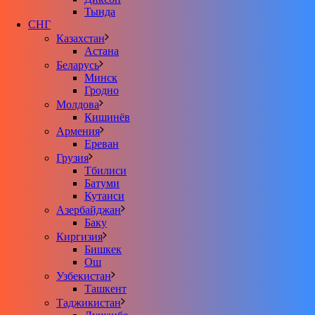
Тында
СНГ
Казахстан
Астана
Беларусь
Минск
Гродно
Молдова
Кишинёв
Армения
Ереван
Грузия
Тбилиси
Батуми
Кутаиси
Азербайджан
Баку
Киргизия
Бишкек
Ош
Узбекистан
Ташкент
Таджикистан