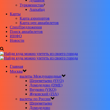
Душанбе
Туркменистан
Ашхабад
Карты
Карта аэропортов
Карта цен авиабилетов
CпецПредложения
Поиск авиабилетов
ИНФО
Новости
Главная
Москва
вылеты Международные
Шереметьево (SVO)
Домодедово (DME)
Внуково (VKO)
Жуковский (ZIA)
вылеты по России
Шереметьево
Домодедово