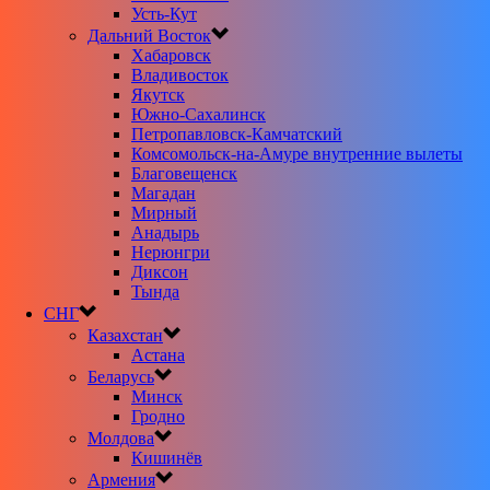
Усть-Кут
Дальний Восток
Хабаровск
Владивосток
Якутск
Южно-Сахалинск
Петропавловск-Камчатский
Комсомольск-на-Амуре внутренние вылеты
Благовещенск
Магадан
Мирный
Анадырь
Нерюнгри
Диксон
Тында
СНГ
Казахстан
Астана
Беларусь
Минск
Гродно
Молдова
Кишинёв
Армения