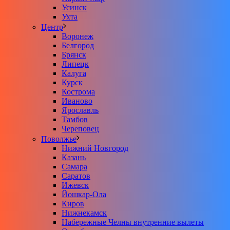
Усинск
Ухта
Центр
Воронеж
Белгород
Брянск
Липецк
Калуга
Курск
Кострома
Иваново
Ярославль
Тамбов
Череповец
Поволжье
Нижний Новгород
Казань
Самара
Саратов
Ижевск
Йошкар-Ола
Киров
Нижнекамск
Набережные Челны внутренние вылеты