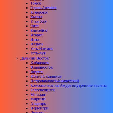
Томск
Горно-Алтайск
Кемерово
Кызыл
Улан-Удэ
Чита
Енисейск
Игарка
Инта
Надым
Усть-Илимск
Усть-Кут
Дальний Восток
Хабаровск
Владивосток
Якутск
Южно-Сахалинск
Петропавловск-Камчатский
Комсомольск-на-Амуре внутренние вылеты
Благовещенск
Магадан
Мирный
Анадырь
Нерюнгри
Диксон