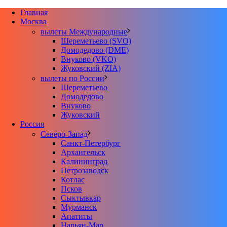
Главная
Москва
вылеты Международные
Шереметьево (SVO)
Домодедово (DME)
Внуково (VKO)
Жуковский (ZIA)
вылеты по России
Шереметьево
Домодедово
Внуково
Жуковский
Россия
Северо-Запад
Санкт-Петербург
Архангельск
Калининград
Петрозаводск
Котлас
Псков
Сыктывкар
Мурманск
Апатиты
Нарьян-Мар