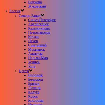
Внуково
Жуковский
Россия
Северо-Запад
Санкт-Петербург
Архангельск
Калининград
Петрозаводск
Котлас
Псков
Сыктывкар
Мурманск
Апатиты
Нарьян-Мар
Усинск
Ухта
Центр
Воронеж
Белгород
Брянск
Липецк
Калуга
Курск
Кострома
Иваново