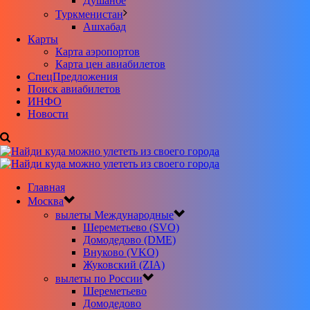
Душанбе
Туркменистан
Ашхабад
Карты
Карта аэропортов
Карта цен авиабилетов
CпецПредложения
Поиск авиабилетов
ИНФО
Новости
Главная
Москва
вылеты Международные
Шереметьево (SVO)
Домодедово (DME)
Внуково (VKO)
Жуковский (ZIA)
вылеты по России
Шереметьево
Домодедово