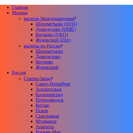
Главная
Москва
вылеты Международные
Шереметьево (SVO)
Домодедово (DME)
Внуково (VKO)
Жуковский (ZIA)
вылеты по России
Шереметьево
Домодедово
Внуково
Жуковский
Россия
Северо-Запад
Санкт-Петербург
Архангельск
Калининград
Петрозаводск
Котлас
Псков
Сыктывкар
Мурманск
Апатиты
Нарьян-Мар