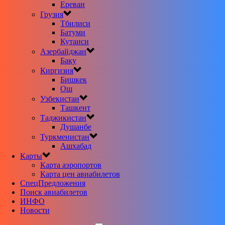
Ереван
Грузия
Тбилиси
Батуми
Кутаиси
Азербайджан
Баку
Киргизия
Бишкек
Ош
Узбекистан
Ташкент
Таджикистан
Душанбе
Туркменистан
Ашхабад
Карты
Карта аэропортов
Карта цен авиабилетов
CпецПредложения
Поиск авиабилетов
ИНФО
Новости