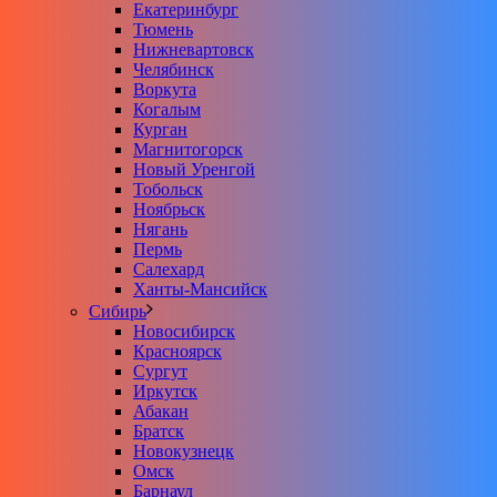
Екатеринбург
Тюмень
Нижневартовск
Челябинск
Воркута
Когалым
Курган
Магнитогорск
Новый Уренгой
Тобольск
Ноябрьск
Нягань
Пермь
Салехард
Ханты-Мансийск
Сибирь
Новосибирск
Красноярск
Сургут
Иркутск
Абакан
Братск
Новокузнецк
Омск
Барнаул