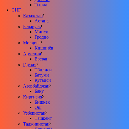
Тында
СНГ
Казахстан
Астана
Беларусь
Минск
Гродно
Молдова
Кишинёв
Армения
Ереван
Грузия
Тбилиси
Батуми
Кутаиси
Азербайджан
Баку
Киргизия
Бишкек
Ош
Узбекистан
Ташкент
Таджикистан