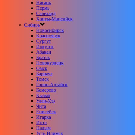
Нягань
Пермь
Салехард
Ханты-Мансийск
Сибирь
Новосибирск
Красноярск
Сургут
Иркутск
Абакан
Братск
Новокузнецк
Омск
Барнаул
Томск
Горно-Алтайск
Кемерово
Кызыл
Улан-Удэ
Чита
Енисейск
Игарка
Инта
Надым
Усть-Илимск