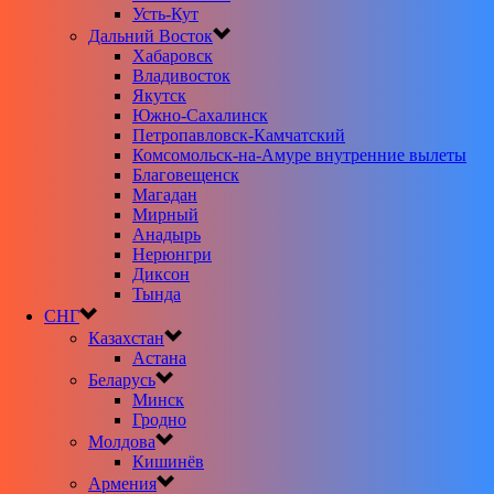
Усть-Кут
Дальний Восток
Хабаровск
Владивосток
Якутск
Южно-Сахалинск
Петропавловск-Камчатский
Комсомольск-на-Амуре внутренние вылеты
Благовещенск
Магадан
Мирный
Анадырь
Нерюнгри
Диксон
Тында
СНГ
Казахстан
Астана
Беларусь
Минск
Гродно
Молдова
Кишинёв
Армения