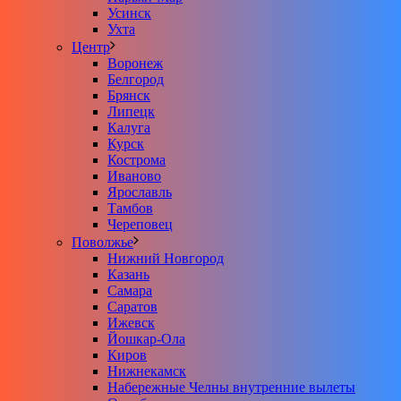
Усинск
Ухта
Центр
Воронеж
Белгород
Брянск
Липецк
Калуга
Курск
Кострома
Иваново
Ярославль
Тамбов
Череповец
Поволжье
Нижний Новгород
Казань
Самара
Саратов
Ижевск
Йошкар-Ола
Киров
Нижнекамск
Набережные Челны внутренние вылеты