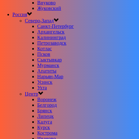
Внуково
Жуковский
Россия
Северо-Запад
Санкт-Петербург
Архангельск
Калининград
Петрозаводск
Котлас
Псков
Сыктывкар
Мурманск
Апатиты
Нарьян-Мар
Усинск
Ухта
Центр
Воронеж
Белгород
Брянск
Липецк
Калуга
Курск
Кострома
Иваново