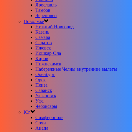
Ярославль
Тамбов
Череповец
Поволжье
Нижний Новгород
Казань
Самара
Саратов
Ижевск
Йошкар-Ола
Киров
Нижнекамск
Набережные Челны внутренние вылеты
Оренбург
Орск
Пенза
Саранск
Ульяновск
Уфа
Чебоксары
Юг
Симферополь
Сочи
Анапа