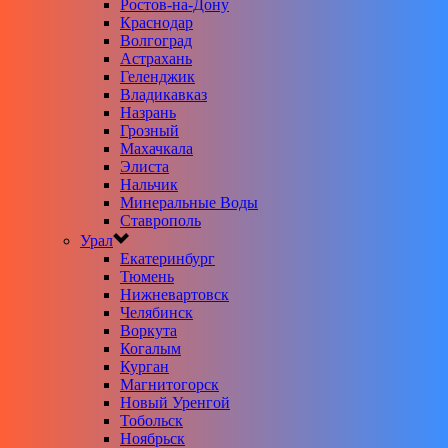
Ростов-на-Дону
Краснодар
Волгоград
Астрахань
Геленджик
Владикавказ
Назрань
Грозный
Махачкала
Элиста
Нальчик
Минеральные Воды
Ставрополь
Урал
Екатеринбург
Тюмень
Нижневартовск
Челябинск
Воркута
Когалым
Курган
Магнитогорск
Новый Уренгой
Тобольск
Ноябрьск