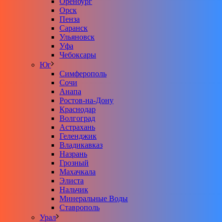
Оренбург
Орск
Пенза
Саранск
Ульяновск
Уфа
Чебоксары
Юг
Симферополь
Сочи
Анапа
Ростов-на-Дону
Краснодар
Волгоград
Астрахань
Геленджик
Владикавказ
Назрань
Грозный
Махачкала
Элиста
Нальчик
Минеральные Воды
Ставрополь
Урал