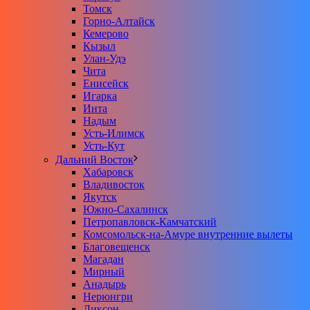
Томск
Горно-Алтайск
Кемерово
Кызыл
Улан-Удэ
Чита
Енисейск
Игарка
Инта
Надым
Усть-Илимск
Усть-Кут
Дальний Восток
Хабаровск
Владивосток
Якутск
Южно-Сахалинск
Петропавловск-Камчатский
Комсомольск-на-Амуре внутренние вылеты
Благовещенск
Магадан
Мирный
Анадырь
Нерюнгри
Диксон