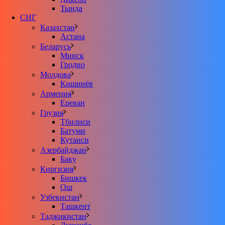
Тында
СНГ
Казахстан
Астана
Беларусь
Минск
Гродно
Молдова
Кишинёв
Армения
Ереван
Грузия
Тбилиси
Батуми
Кутаиси
Азербайджан
Баку
Киргизия
Бишкек
Ош
Узбекистан
Ташкент
Таджикистан