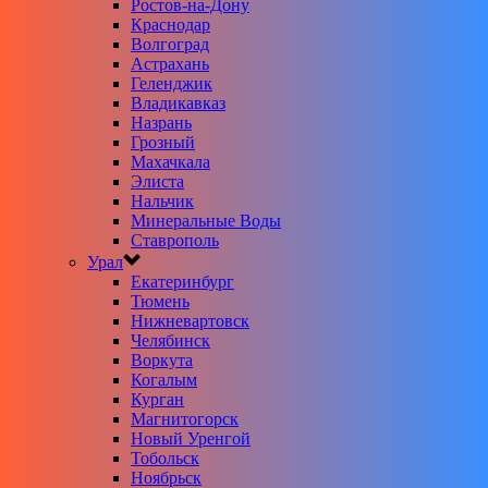
Ростов-на-Дону
Краснодар
Волгоград
Астрахань
Геленджик
Владикавказ
Назрань
Грозный
Махачкала
Элиста
Нальчик
Минеральные Воды
Ставрополь
Урал
Екатеринбург
Тюмень
Нижневартовск
Челябинск
Воркута
Когалым
Курган
Магнитогорск
Новый Уренгой
Тобольск
Ноябрьск