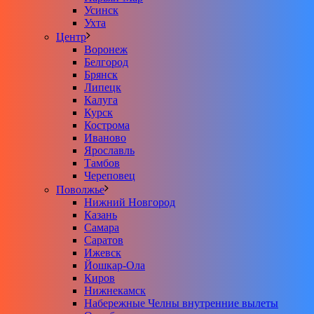
Усинск
Ухта
Центр
Воронеж
Белгород
Брянск
Липецк
Калуга
Курск
Кострома
Иваново
Ярославль
Тамбов
Череповец
Поволжье
Нижний Новгород
Казань
Самара
Саратов
Ижевск
Йошкар-Ола
Киров
Нижнекамск
Набережные Челны внутренние вылеты