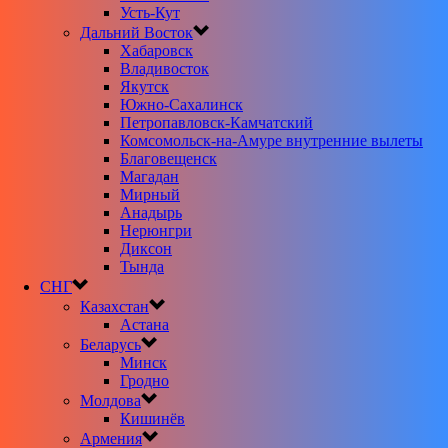
Усть-Кут
Дальний Восток
Хабаровск
Владивосток
Якутск
Южно-Сахалинск
Петропавловск-Камчатский
Комсомольск-на-Амуре внутренние вылеты
Благовещенск
Магадан
Мирный
Анадырь
Нерюнгри
Диксон
Тында
СНГ
Казахстан
Астана
Беларусь
Минск
Гродно
Молдова
Кишинёв
Армения