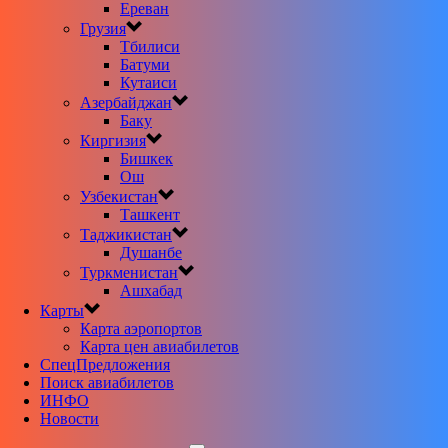
Ереван
Грузия
Тбилиси
Батуми
Кутаиси
Азербайджан
Баку
Киргизия
Бишкек
Ош
Узбекистан
Ташкент
Таджикистан
Душанбе
Туркменистан
Ашхабад
Карты
Карта аэропортов
Карта цен авиабилетов
CпецПредложения
Поиск авиабилетов
ИНФО
Новости