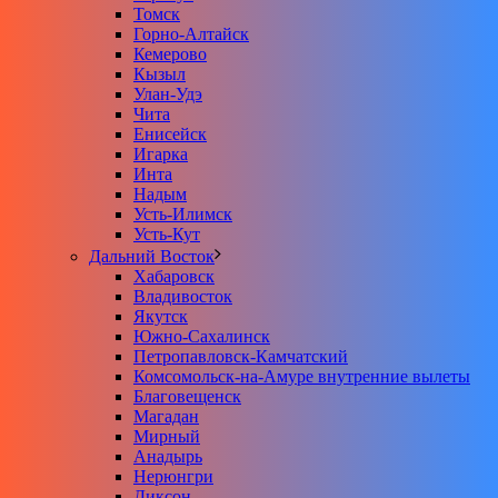
Томск
Горно-Алтайск
Кемерово
Кызыл
Улан-Удэ
Чита
Енисейск
Игарка
Инта
Надым
Усть-Илимск
Усть-Кут
Дальний Восток
Хабаровск
Владивосток
Якутск
Южно-Сахалинск
Петропавловск-Камчатский
Комсомольск-на-Амуре внутренние вылеты
Благовещенск
Магадан
Мирный
Анадырь
Нерюнгри
Диксон