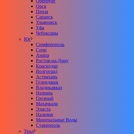
Оренбург
Орск
Пенза
Саранск
Ульяновск
Уфа
Чебоксары
Юг
Симферополь
Сочи
Анапа
Ростов-на-Дону
Краснодар
Волгоград
Астрахань
Геленджик
Владикавказ
Назрань
Грозный
Махачкала
Элиста
Нальчик
Минеральные Воды
Ставрополь
Урал