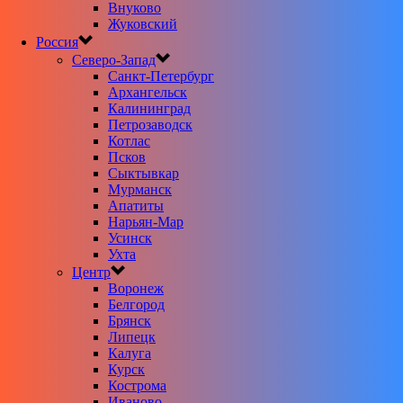
Внуково
Жуковский
Россия
Северо-Запад
Санкт-Петербург
Архангельск
Калининград
Петрозаводск
Котлас
Псков
Сыктывкар
Мурманск
Апатиты
Нарьян-Мар
Усинск
Ухта
Центр
Воронеж
Белгород
Брянск
Липецк
Калуга
Курск
Кострома
Иваново