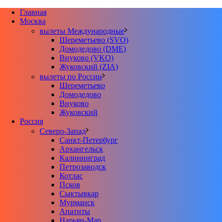
Главная
Москва
вылеты Международные
Шереметьево (SVO)
Домодедово (DME)
Внуково (VKO)
Жуковский (ZIA)
вылеты по России
Шереметьево
Домодедово
Внуково
Жуковский
Россия
Северо-Запад
Санкт-Петербург
Архангельск
Калининград
Петрозаводск
Котлас
Псков
Сыктывкар
Мурманск
Апатиты
Нарьян-Мар