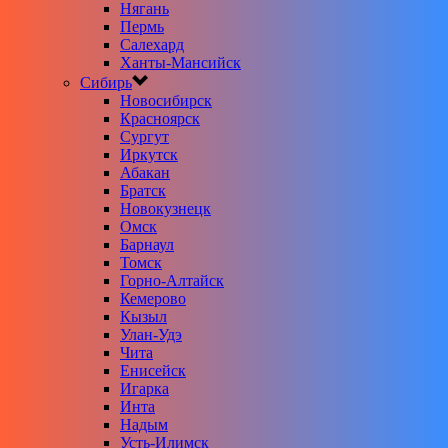
Нягань
Пермь
Салехард
Ханты-Мансийск
Сибирь
Новосибирск
Красноярск
Сургут
Иркутск
Абакан
Братск
Новокузнецк
Омск
Барнаул
Томск
Горно-Алтайск
Кемерово
Кызыл
Улан-Удэ
Чита
Енисейск
Игарка
Инта
Надым
Усть-Илимск