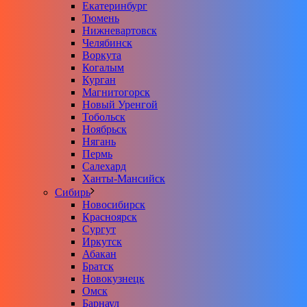
Екатеринбург
Тюмень
Нижневартовск
Челябинск
Воркута
Когалым
Курган
Магнитогорск
Новый Уренгой
Тобольск
Ноябрьск
Нягань
Пермь
Салехард
Ханты-Мансийск
Сибирь
Новосибирск
Красноярск
Сургут
Иркутск
Абакан
Братск
Новокузнецк
Омск
Барнаул