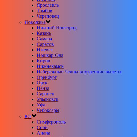
Ярославль
Тамбов
Череповец
Поволжье
Нижний Новгород
Казань
Самара
Саратов
Ижевск
Йошкар-Ола
Киров
Нижнекамск
Набережные Челны внутренние вылеты
Оренбург
Орск
Пенза
Саранск
Ульяновск
Уфа
Чебоксары
Юг
Симферополь
Сочи
Анапа