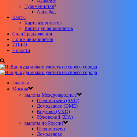
Душанбе
Туркменистан
Ашхабад
Карты
Карта аэропортов
Карта цен авиабилетов
CпецПредложения
Поиск авиабилетов
ИНФО
Новости
Главная
Москва
вылеты Международные
Шереметьево (SVO)
Домодедово (DME)
Внуково (VKO)
Жуковский (ZIA)
вылеты по России
Шереметьево
Домодедово