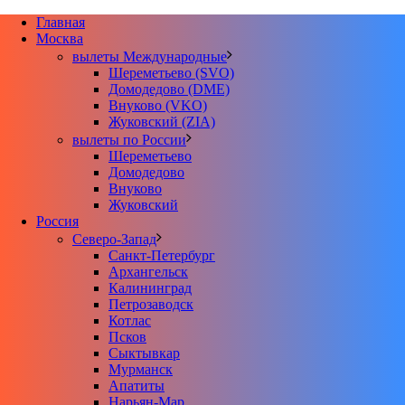
Главная
Москва
вылеты Международные
Шереметьево (SVO)
Домодедово (DME)
Внуково (VKO)
Жуковский (ZIA)
вылеты по России
Шереметьево
Домодедово
Внуково
Жуковский
Россия
Северо-Запад
Санкт-Петербург
Архангельск
Калининград
Петрозаводск
Котлас
Псков
Сыктывкар
Мурманск
Апатиты
Нарьян-Мар