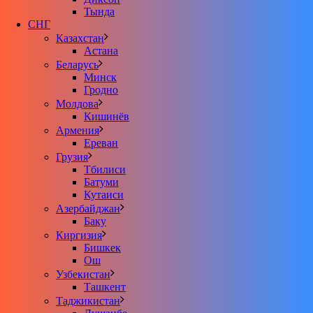
Тында
СНГ
Казахстан
Астана
Беларусь
Минск
Гродно
Молдова
Кишинёв
Армения
Ереван
Грузия
Тбилиси
Батуми
Кутаиси
Азербайджан
Баку
Киргизия
Бишкек
Ош
Узбекистан
Ташкент
Таджикистан