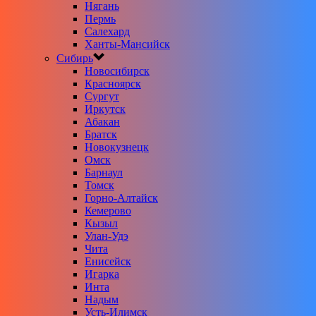
Нягань
Пермь
Салехард
Ханты-Мансийск
Сибирь
Новосибирск
Красноярск
Сургут
Иркутск
Абакан
Братск
Новокузнецк
Омск
Барнаул
Томск
Горно-Алтайск
Кемерово
Кызыл
Улан-Удэ
Чита
Енисейск
Игарка
Инта
Надым
Усть-Илимск