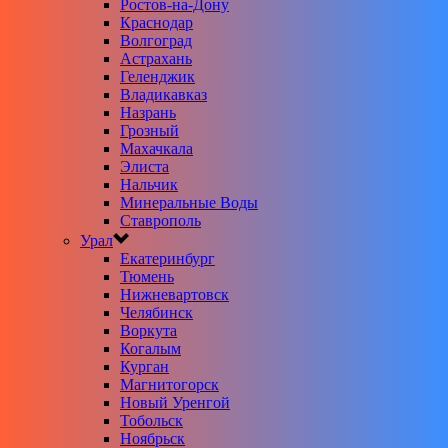
Ростов-на-Дону
Краснодар
Волгоград
Астрахань
Геленджик
Владикавказ
Назрань
Грозный
Махачкала
Элиста
Нальчик
Минеральные Воды
Ставрополь
Урал
Екатеринбург
Тюмень
Нижневартовск
Челябинск
Воркута
Когалым
Курган
Магнитогорск
Новый Уренгой
Тобольск
Ноябрьск