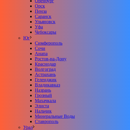
Оренбург
Орск
Пенза
Саранск
Ульяновск
Уфа
Чебоксары
Юг
Симферополь
Сочи
Анапа
Ростов-на-Дону
Краснодар
Волгоград
Астрахань
Геленджик
Владикавказ
Назрань
Грозный
Махачкала
Элиста
Нальчик
Минеральные Воды
Ставрополь
Урал