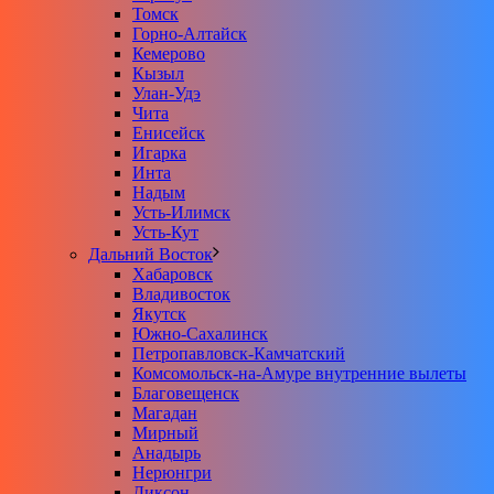
Томск
Горно-Алтайск
Кемерово
Кызыл
Улан-Удэ
Чита
Енисейск
Игарка
Инта
Надым
Усть-Илимск
Усть-Кут
Дальний Восток
Хабаровск
Владивосток
Якутск
Южно-Сахалинск
Петропавловск-Камчатский
Комсомольск-на-Амуре внутренние вылеты
Благовещенск
Магадан
Мирный
Анадырь
Нерюнгри
Диксон