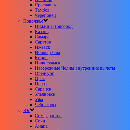
Ярославль
Тамбов
Череповец
Поволжье
Нижний Новгород
Казань
Самара
Саратов
Ижевск
Йошкар-Ола
Киров
Нижнекамск
Набережные Челны внутренние вылеты
Оренбург
Орск
Пенза
Саранск
Ульяновск
Уфа
Чебоксары
Юг
Симферополь
Сочи
Анапа