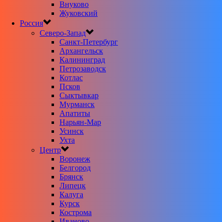
Внуково
Жуковский
Россия
Северо-Запад
Санкт-Петербург
Архангельск
Калининград
Петрозаводск
Котлас
Псков
Сыктывкар
Мурманск
Апатиты
Нарьян-Мар
Усинск
Ухта
Центр
Воронеж
Белгород
Брянск
Липецк
Калуга
Курск
Кострома
Иваново