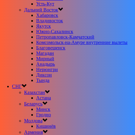
Усть-Кут
Дальний Восток
Хабаровск
Владивосток
Якутск
Южно-Сахалинск
Петропавловск-Камчатский
Комсомольск-на-Амуре внутренние вылеты
Благовещенск
Магадан
Мирный
Анадырь
Нерюнгри
Диксон
Тында
СНГ
Казахстан
Астана
Беларусь
Минск
Гродно
Молдова
Кишинёв
Армения