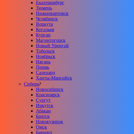
Екатеринбург
Тюмень
Нижневартовск
Челябинск
Воркута
Когалым
Курган
Магнитогорск
Новый Уренгой
Тобольск
Ноябрьск
Нягань
Пермь
Салехард
Ханты-Мансийск
Сибирь
Новосибирск
Красноярск
Сургут
Иркутск
Абакан
Братск
Новокузнецк
Омск
Барнаул