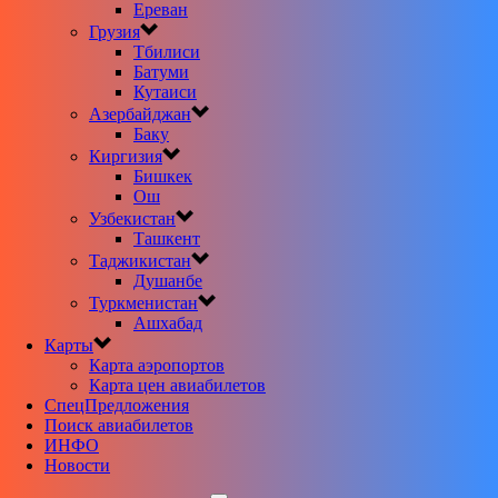
Ереван
Грузия
Тбилиси
Батуми
Кутаиси
Азербайджан
Баку
Киргизия
Бишкек
Ош
Узбекистан
Ташкент
Таджикистан
Душанбе
Туркменистан
Ашхабад
Карты
Карта аэропортов
Карта цен авиабилетов
CпецПредложения
Поиск авиабилетов
ИНФО
Новости