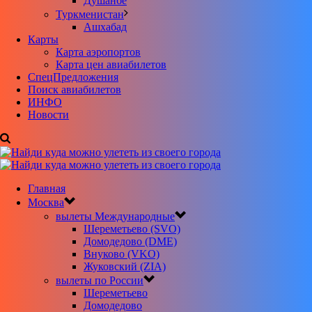
Душанбе
Туркменистан
Ашхабад
Карты
Карта аэропортов
Карта цен авиабилетов
CпецПредложения
Поиск авиабилетов
ИНФО
Новости
Главная
Москва
вылеты Международные
Шереметьево (SVO)
Домодедово (DME)
Внуково (VKO)
Жуковский (ZIA)
вылеты по России
Шереметьево
Домодедово