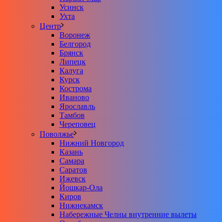
Усинск
Ухта
Центр
Воронеж
Белгород
Брянск
Липецк
Калуга
Курск
Кострома
Иваново
Ярославль
Тамбов
Череповец
Поволжье
Нижний Новгород
Казань
Самара
Саратов
Ижевск
Йошкар-Ола
Киров
Нижнекамск
Набережные Челны внутренние вылеты