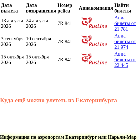
Дата
Дата
Номер
Найти
Авиакомпания
вылета
возвращения
рейса
билеты
Авиа
13 августа
24 августа
7R 841
билеты от
2026
2026
21 781
Авиа
3 сентября
10 сентября
7R 841
билеты от
2026
2026
21 974
Авиа
15 октября
15 октября
7R 841
билеты от
2026
2026
22 445
Куда ещё можно улететь из Екатеринбурга
Информация по аэропортам Екатеринбург или Нарьян-Мар