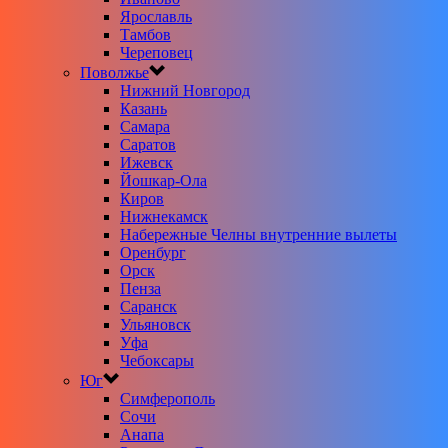
Ярославль
Тамбов
Череповец
Поволжье
Нижний Новгород
Казань
Самара
Саратов
Ижевск
Йошкар-Ола
Киров
Нижнекамск
Набережные Челны внутренние вылеты
Оренбург
Орск
Пенза
Саранск
Ульяновск
Уфа
Чебоксары
Юг
Симферополь
Сочи
Анапа