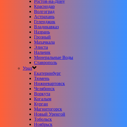
Ростов-на-Дону
Краснодар
Волгоград
Астрахань
Геленджик
Владикавказ
Назрань
Грозный
Махачкала
Элиста
Нальчик
Минеральные Воды
Ставрополь
Урал
Екатеринбург
Тюмень
Нижневартовск
Челябинск
Воркута
Когалым
Курган
Магнитогорск
Новый Уренгой
Тобольск
Ноябрьск