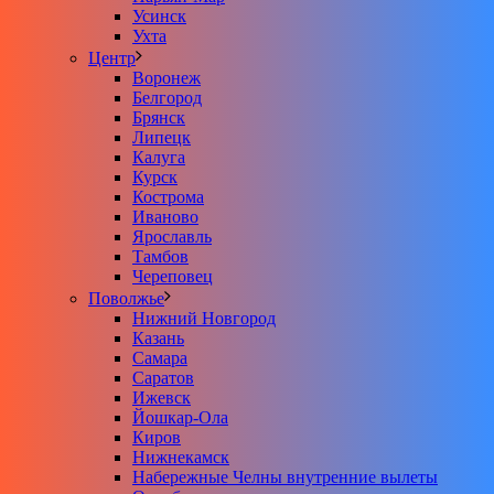
Усинск
Ухта
Центр
Воронеж
Белгород
Брянск
Липецк
Калуга
Курск
Кострома
Иваново
Ярославль
Тамбов
Череповец
Поволжье
Нижний Новгород
Казань
Самара
Саратов
Ижевск
Йошкар-Ола
Киров
Нижнекамск
Набережные Челны внутренние вылеты