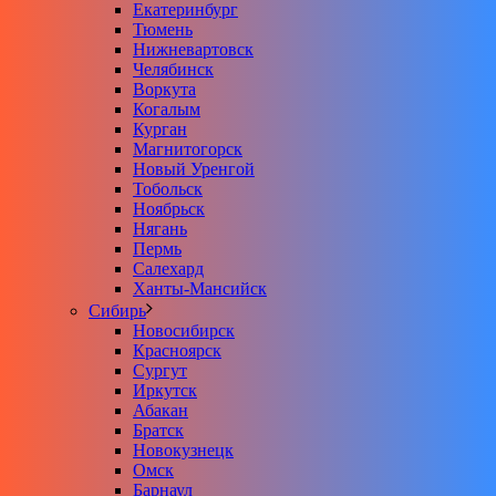
Екатеринбург
Тюмень
Нижневартовск
Челябинск
Воркута
Когалым
Курган
Магнитогорск
Новый Уренгой
Тобольск
Ноябрьск
Нягань
Пермь
Салехард
Ханты-Мансийск
Сибирь
Новосибирск
Красноярск
Сургут
Иркутск
Абакан
Братск
Новокузнецк
Омск
Барнаул