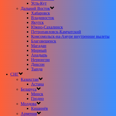
Усть-Кут
Дальний Восток
Хабаровск
Владивосток
Якутск
Южно-Сахалинск
Петропавловск-Камчатский
Комсомольск-на-Амуре внутренние вылеты
Благовещенск
Магадан
Мирный
Анадырь
Нерюнгри
Диксон
Тында
СНГ
Казахстан
Астана
Беларусь
Минск
Гродно
Молдова
Кишинёв
Армения