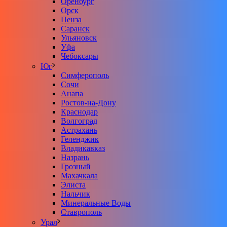
Оренбург
Орск
Пенза
Саранск
Ульяновск
Уфа
Чебоксары
Юг
Симферополь
Сочи
Анапа
Ростов-на-Дону
Краснодар
Волгоград
Астрахань
Геленджик
Владикавказ
Назрань
Грозный
Махачкала
Элиста
Нальчик
Минеральные Воды
Ставрополь
Урал