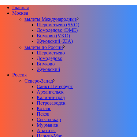
Главная
Москва
вылеты Международные
Шереметьево (SVO)
Домодедово (DME)
Внуково (VKO)
Жуковский (ZIA)
вылеты по России
Шереметьево
Домодедово
Внуково
Жуковский
Россия
Северо-Запад
Санкт-Петербург
Архангельск
Калининград
Петрозаводск
Котлас
Псков
Сыктывкар
Мурманск
Апатиты
Нарьян-Мар