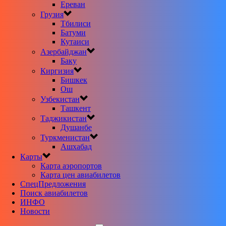
Ереван
Грузия
Тбилиси
Батуми
Кутаиси
Азербайджан
Баку
Киргизия
Бишкек
Ош
Узбекистан
Ташкент
Таджикистан
Душанбе
Туркменистан
Ашхабад
Карты
Карта аэропортов
Карта цен авиабилетов
CпецПредложения
Поиск авиабилетов
ИНФО
Новости