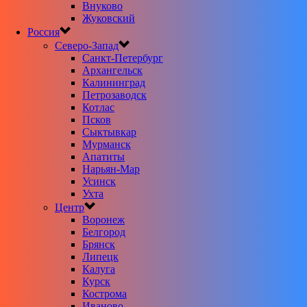
Внуково
Жуковский
Россия
Северо-Запад
Санкт-Петербург
Архангельск
Калининград
Петрозаводск
Котлас
Псков
Сыктывкар
Мурманск
Апатиты
Нарьян-Мар
Усинск
Ухта
Центр
Воронеж
Белгород
Брянск
Липецк
Калуга
Курск
Кострома
Иваново