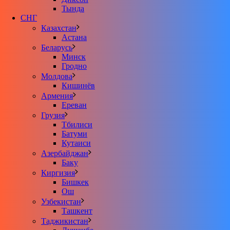
Тында
СНГ
Казахстан
Астана
Беларусь
Минск
Гродно
Молдова
Кишинёв
Армения
Ереван
Грузия
Тбилиси
Батуми
Кутаиси
Азербайджан
Баку
Киргизия
Бишкек
Ош
Узбекистан
Ташкент
Таджикистан