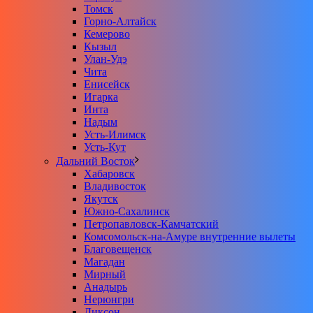
Томск
Горно-Алтайск
Кемерово
Кызыл
Улан-Удэ
Чита
Енисейск
Игарка
Инта
Надым
Усть-Илимск
Усть-Кут
Дальний Восток
Хабаровск
Владивосток
Якутск
Южно-Сахалинск
Петропавловск-Камчатский
Комсомольск-на-Амуре внутренние вылеты
Благовещенск
Магадан
Мирный
Анадырь
Нерюнгри
Диксон