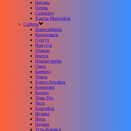
Нягань
Пермь
Салехард
Ханты-Мансийск
Сибирь
Новосибирск
Красноярск
Сургут
Иркутск
Абакан
Братск
Новокузнецк
Омск
Барнаул
Томск
Горно-Алтайск
Кемерово
Кызыл
Улан-Удэ
Чита
Енисейск
Игарка
Инта
Надым
Усть-Илимск