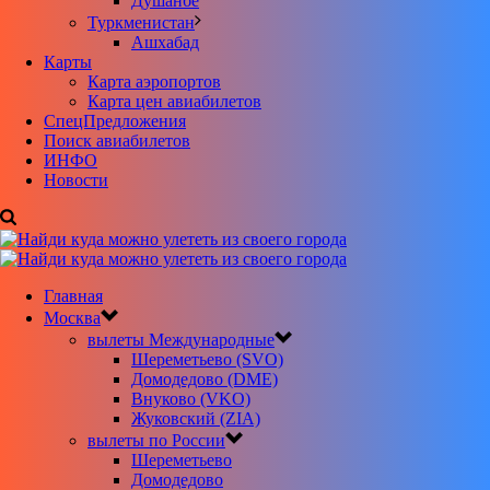
Душанбе
Туркменистан
Ашхабад
Карты
Карта аэропортов
Карта цен авиабилетов
CпецПредложения
Поиск авиабилетов
ИНФО
Новости
Главная
Москва
вылеты Международные
Шереметьево (SVO)
Домодедово (DME)
Внуково (VKO)
Жуковский (ZIA)
вылеты по России
Шереметьево
Домодедово