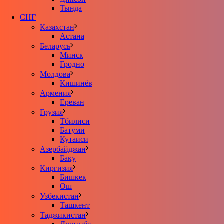
Тында
СНГ
Казахстан
Астана
Беларусь
Минск
Гродно
Молдова
Кишинёв
Армения
Ереван
Грузия
Тбилиси
Батуми
Кутаиси
Азербайджан
Баку
Киргизия
Бишкек
Ош
Узбекистан
Ташкент
Таджикистан