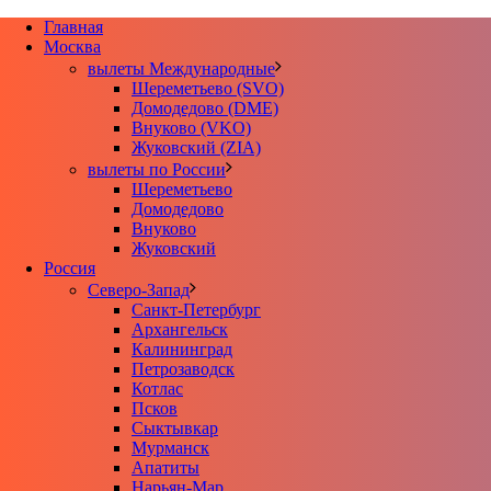
Главная
Москва
вылеты Международные
Шереметьево (SVO)
Домодедово (DME)
Внуково (VKO)
Жуковский (ZIA)
вылеты по России
Шереметьево
Домодедово
Внуково
Жуковский
Россия
Северо-Запад
Санкт-Петербург
Архангельск
Калининград
Петрозаводск
Котлас
Псков
Сыктывкар
Мурманск
Апатиты
Нарьян-Мар