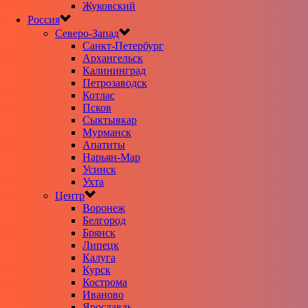
Жуковский
Россия
Северо-Запад
Санкт-Петербург
Архангельск
Калининград
Петрозаводск
Котлас
Псков
Сыктывкар
Мурманск
Апатиты
Нарьян-Мар
Усинск
Ухта
Центр
Воронеж
Белгород
Брянск
Липецк
Калуга
Курск
Кострома
Иваново
Ярославль