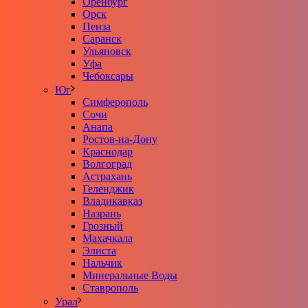
Оренбург
Орск
Пенза
Саранск
Ульяновск
Уфа
Чебоксары
Юг
Симферополь
Сочи
Анапа
Ростов-на-Дону
Краснодар
Волгоград
Астрахань
Геленджик
Владикавказ
Назрань
Грозный
Махачкала
Элиста
Нальчик
Минеральные Воды
Ставрополь
Урал