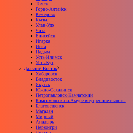
Томск
Горно-Алтайск
Кемерово
Кызыл
Улан-Удэ
Чита
Енисейск
Игарка
Инта
Надым
Усть-Илимск
Усть-Кут
Дальний Восток
Хабаровск
Владивосток
Якутск
Южно-Сахалинск
Петропавловск-Камчатский
Комсомольск-на-Амуре внутренние вылеты
Благовещенск
Магадан
Мирный
Анадырь
Нерюнгри
Диксон