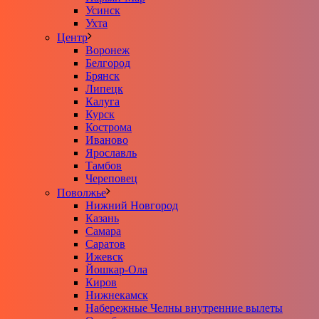
Усинск
Ухта
Центр
Воронеж
Белгород
Брянск
Липецк
Калуга
Курск
Кострома
Иваново
Ярославль
Тамбов
Череповец
Поволжье
Нижний Новгород
Казань
Самара
Саратов
Ижевск
Йошкар-Ола
Киров
Нижнекамск
Набережные Челны внутренние вылеты