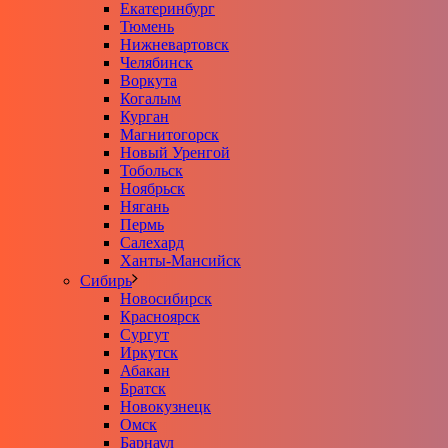
Екатеринбург
Тюмень
Нижневартовск
Челябинск
Воркута
Когалым
Курган
Магнитогорск
Новый Уренгой
Тобольск
Ноябрьск
Нягань
Пермь
Салехард
Ханты-Мансийск
Сибирь
Новосибирск
Красноярск
Сургут
Иркутск
Абакан
Братск
Новокузнецк
Омск
Барнаул