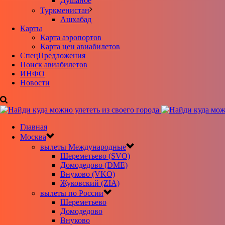
Душанбе
Туркменистан
Ашхабад
Карты
Карта аэропортов
Карта цен авиабилетов
CпецПредложения
Поиск авиабилетов
ИНФО
Новости
Главная
Москва
вылеты Международные
Шереметьево (SVO)
Домодедово (DME)
Внуково (VKO)
Жуковский (ZIA)
вылеты по России
Шереметьево
Домодедово
Внуково