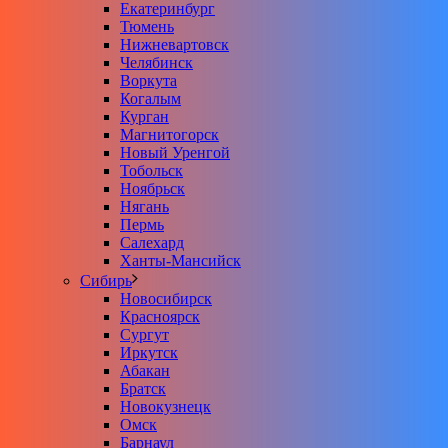
Екатеринбург
Тюмень
Нижневартовск
Челябинск
Воркута
Когалым
Курган
Магнитогорск
Новый Уренгой
Тобольск
Ноябрьск
Нягань
Пермь
Салехард
Ханты-Мансийск
Сибирь
Новосибирск
Красноярск
Сургут
Иркутск
Абакан
Братск
Новокузнецк
Омск
Барнаул