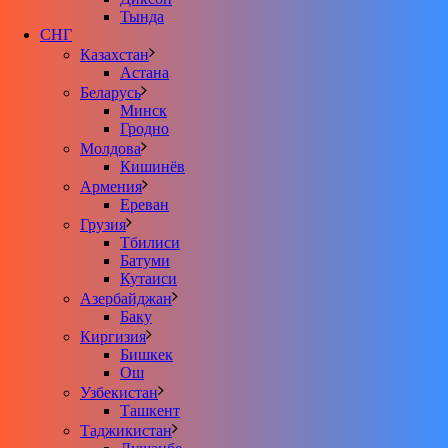
Тында
СНГ
Казахстан
Астана
Беларусь
Минск
Гродно
Молдова
Кишинёв
Армения
Ереван
Грузия
Тбилиси
Батуми
Кутаиси
Азербайджан
Баку
Киргизия
Бишкек
Ош
Узбекистан
Ташкент
Таджикистан