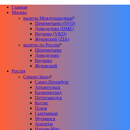
Главная
Москва
вылеты Международные
Шереметьево (SVO)
Домодедово (DME)
Внуково (VKO)
Жуковский (ZIA)
вылеты по России
Шереметьево
Домодедово
Внуково
Жуковский
Россия
Северо-Запад
Санкт-Петербург
Архангельск
Калининград
Петрозаводск
Котлас
Псков
Сыктывкар
Мурманск
Апатиты
Нарьян-Мар