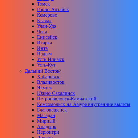
Томск
Горно-Алтайск
Кемерово
Кызыл
Улан-Удэ
Чита
Енисейск
Игарка
Инта
Надым
Усть-Илимск
Усть-Кут
Дальний Восток
Хабаровск
Владивосток
Якутск
Южно-Сахалинск
Петропавловск-Камчатский
Комсомольск-на-Амуре внутренние вылеты
Благовещенск
Магадан
Мирный
Анадырь
Нерюнгри
Диксон