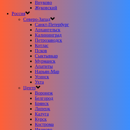
Внуково
Жуковский
Россия
Северо-Запад
Санкт-Петербург
Архангельск
Калининград
Петрозаводск
Котлас
Псков
Сыктывкар
Мурманск
Апатиты
Нарьян-Мар
Усинск
Ухта
Центр
Воронеж
Белгород
Брянск
Липецк
Калуга
Курск
Кострома
Иваново