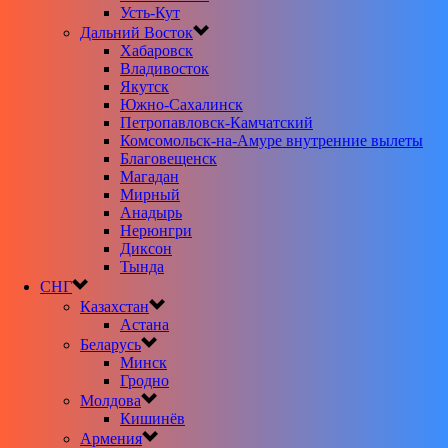
Усть-Кут
Дальний Восток
Хабаровск
Владивосток
Якутск
Южно-Сахалинск
Петропавловск-Камчатский
Комсомольск-на-Амуре внутренние вылеты
Благовещенск
Магадан
Мирный
Анадырь
Нерюнгри
Диксон
Тында
СНГ
Казахстан
Астана
Беларусь
Минск
Гродно
Молдова
Кишинёв
Армения