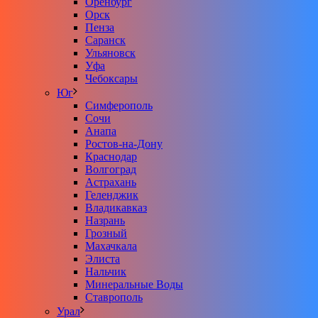
Оренбург
Орск
Пенза
Саранск
Ульяновск
Уфа
Чебоксары
Юг
Симферополь
Сочи
Анапа
Ростов-на-Дону
Краснодар
Волгоград
Астрахань
Геленджик
Владикавказ
Назрань
Грозный
Махачкала
Элиста
Нальчик
Минеральные Воды
Ставрополь
Урал