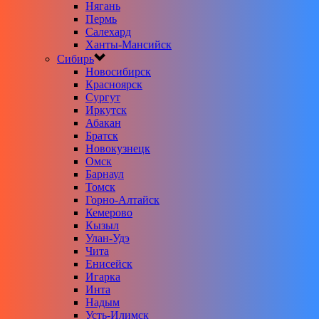
Нягань
Пермь
Салехард
Ханты-Мансийск
Сибирь
Новосибирск
Красноярск
Сургут
Иркутск
Абакан
Братск
Новокузнецк
Омск
Барнаул
Томск
Горно-Алтайск
Кемерово
Кызыл
Улан-Удэ
Чита
Енисейск
Игарка
Инта
Надым
Усть-Илимск