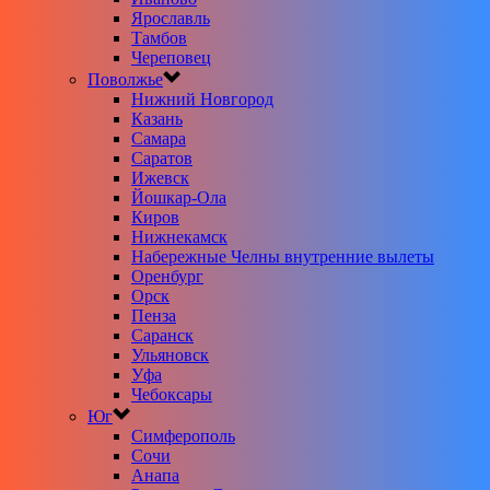
Ярославль
Тамбов
Череповец
Поволжье
Нижний Новгород
Казань
Самара
Саратов
Ижевск
Йошкар-Ола
Киров
Нижнекамск
Набережные Челны внутренние вылеты
Оренбург
Орск
Пенза
Саранск
Ульяновск
Уфа
Чебоксары
Юг
Симферополь
Сочи
Анапа