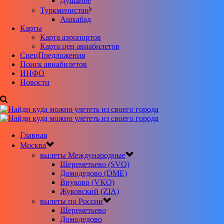
Душанбе
Туркменистан
Ашхабад
Карты
Карта аэропортов
Карта цен авиабилетов
CпецПредложения
Поиск авиабилетов
ИНФО
Новости
Главная
Москва
вылеты Международные
Шереметьево (SVO)
Домодедово (DME)
Внуково (VKO)
Жуковский (ZIA)
вылеты по России
Шереметьево
Домодедово