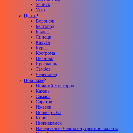
Усинск
Ухта
Центр
Воронеж
Белгород
Брянск
Липецк
Калуга
Курск
Кострома
Иваново
Ярославль
Тамбов
Череповец
Поволжье
Нижний Новгород
Казань
Самара
Саратов
Ижевск
Йошкар-Ола
Киров
Нижнекамск
Набережные Челны внутренние вылеты