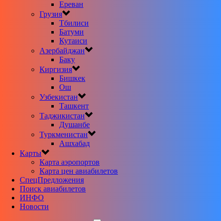
Ереван
Грузия
Тбилиси
Батуми
Кутаиси
Азербайджан
Баку
Киргизия
Бишкек
Ош
Узбекистан
Ташкент
Таджикистан
Душанбе
Туркменистан
Ашхабад
Карты
Карта аэропортов
Карта цен авиабилетов
CпецПредложения
Поиск авиабилетов
ИНФО
Новости