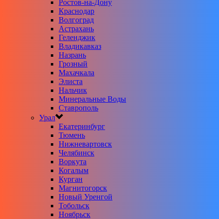
Ростов-на-Дону
Краснодар
Волгоград
Астрахань
Геленджик
Владикавказ
Назрань
Грозный
Махачкала
Элиста
Нальчик
Минеральные Воды
Ставрополь
Урал
Екатеринбург
Тюмень
Нижневартовск
Челябинск
Воркута
Когалым
Курган
Магнитогорск
Новый Уренгой
Тобольск
Ноябрьск