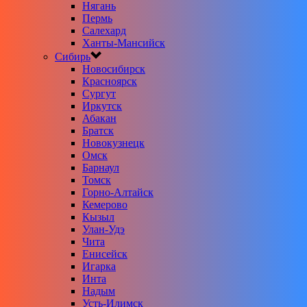
Нягань
Пермь
Салехард
Ханты-Мансийск
Сибирь
Новосибирск
Красноярск
Сургут
Иркутск
Абакан
Братск
Новокузнецк
Омск
Барнаул
Томск
Горно-Алтайск
Кемерово
Кызыл
Улан-Удэ
Чита
Енисейск
Игарка
Инта
Надым
Усть-Илимск