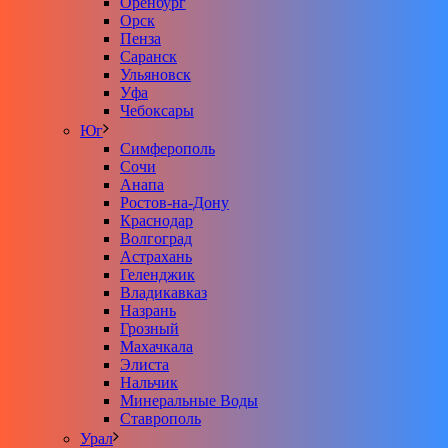
Оренбург
Орск
Пенза
Саранск
Ульяновск
Уфа
Чебоксары
Юг
Симферополь
Сочи
Анапа
Ростов-на-Дону
Краснодар
Волгоград
Астрахань
Геленджик
Владикавказ
Назрань
Грозный
Махачкала
Элиста
Нальчик
Минеральные Воды
Ставрополь
Урал