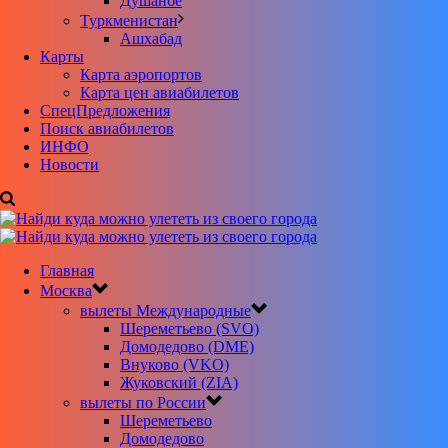
Душанбе
Туркменистан
Ашхабад
Карты
Карта аэропортов
Карта цен авиабилетов
CпецПредложения
Поиск авиабилетов
ИНФО
Новости
Главная
Москва
вылеты Международные
Шереметьево (SVO)
Домодедово (DME)
Внуково (VKO)
Жуковский (ZIA)
вылеты по России
Шереметьево
Домодедово