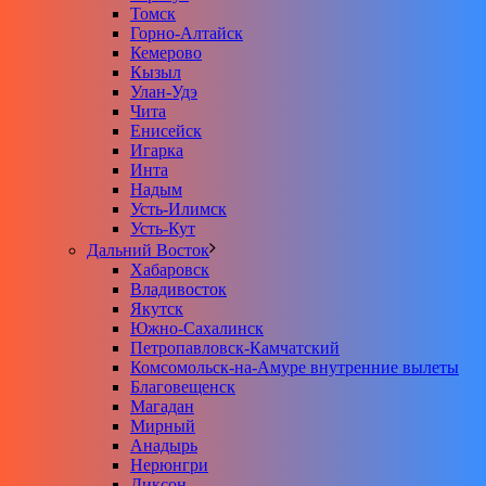
Томск
Горно-Алтайск
Кемерово
Кызыл
Улан-Удэ
Чита
Енисейск
Игарка
Инта
Надым
Усть-Илимск
Усть-Кут
Дальний Восток
Хабаровск
Владивосток
Якутск
Южно-Сахалинск
Петропавловск-Камчатский
Комсомольск-на-Амуре внутренние вылеты
Благовещенск
Магадан
Мирный
Анадырь
Нерюнгри
Диксон