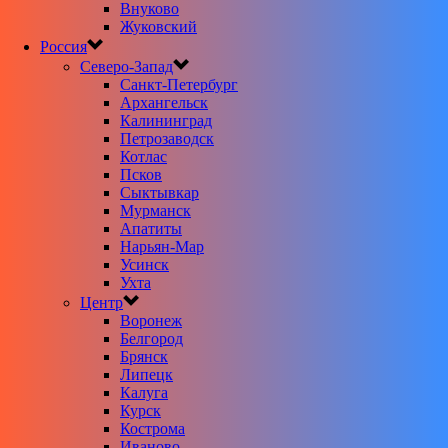
Внуково
Жуковский
Россия
Северо-Запад
Санкт-Петербург
Архангельск
Калининград
Петрозаводск
Котлас
Псков
Сыктывкар
Мурманск
Апатиты
Нарьян-Мар
Усинск
Ухта
Центр
Воронеж
Белгород
Брянск
Липецк
Калуга
Курск
Кострома
Иваново