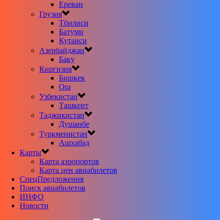
Ереван
Грузия
Тбилиси
Батуми
Кутаиси
Азербайджан
Баку
Киргизия
Бишкек
Ош
Узбекистан
Ташкент
Таджикистан
Душанбе
Туркменистан
Ашхабад
Карты
Карта аэропортов
Карта цен авиабилетов
CпецПредложения
Поиск авиабилетов
ИНФО
Новости