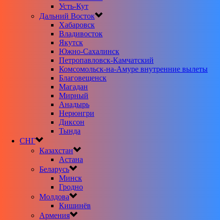
Усть-Кут
Дальний Восток
Хабаровск
Владивосток
Якутск
Южно-Сахалинск
Петропавловск-Камчатский
Комсомольск-на-Амуре внутренние вылеты
Благовещенск
Магадан
Мирный
Анадырь
Нерюнгри
Диксон
Тында
СНГ
Казахстан
Астана
Беларусь
Минск
Гродно
Молдова
Кишинёв
Армения