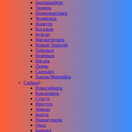
Екатеринбург
Тюмень
Нижневартовск
Челябинск
Воркута
Когалым
Курган
Магнитогорск
Новый Уренгой
Тобольск
Ноябрьск
Нягань
Пермь
Салехард
Ханты-Мансийск
Сибирь
Новосибирск
Красноярск
Сургут
Иркутск
Абакан
Братск
Новокузнецк
Омск
Барнаул