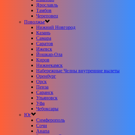
Ярославль
Тамбов
Череповец
Поволжье
Нижний Новгород
Казань
Самара
Саратов
Ижевск
Йошкар-Ола
Киров
Нижнекамск
Набережные Челны внутренние вылеты
Оренбург
Орск
Пенза
Саранск
Ульяновск
Уфа
Чебоксары
Юг
Симферополь
Сочи
Анапа