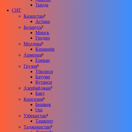
Тында
СНГ
Казахстан
Астана
Беларусь
Минск
Гродно
Молдова
Кишинёв
Армения
Ереван
Грузия
Тбилиси
Батуми
Кутаиси
Азербайджан
Баку
Киргизия
Бишкек
Ош
Узбекистан
Ташкент
Таджикистан