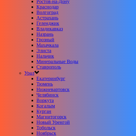
Ростов-на-Дону
Краснодар
Волгоград
Астрахань
Геленджик
Владикавказ
Назрань
Грозный
Махачкала
Элиста
Нальчик
Минеральные Воды
Ставрополь
Урал
Екатеринбург
Тюмень
Нижневартовск
Челябинск
Воркута
Когалым
Курган
Магнитогорск
Новый Уренгой
Тобольск
Ноябрьск