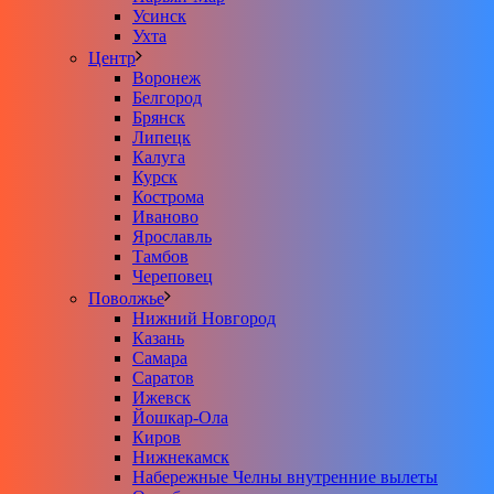
Усинск
Ухта
Центр
Воронеж
Белгород
Брянск
Липецк
Калуга
Курск
Кострома
Иваново
Ярославль
Тамбов
Череповец
Поволжье
Нижний Новгород
Казань
Самара
Саратов
Ижевск
Йошкар-Ола
Киров
Нижнекамск
Набережные Челны внутренние вылеты