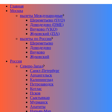
Главная
Москва
вылеты Международные
Шереметьево (SVO)
Домодедово (DME)
Внуково (VKO)
Жуковский (ZIA)
вылеты по России
Шереметьево
Домодедово
Внуково
Жуковский
Россия
Северо-Запад
Санкт-Петербург
Архангельск
Калининград
Петрозаводск
Котлас
Псков
Сыктывкар
Мурманск
Апатиты
Нарьян-Мар