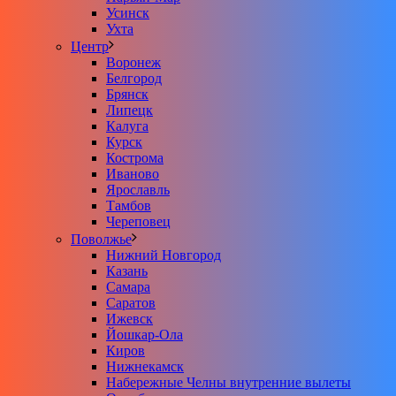
Усинск
Ухта
Центр
Воронеж
Белгород
Брянск
Липецк
Калуга
Курск
Кострома
Иваново
Ярославль
Тамбов
Череповец
Поволжье
Нижний Новгород
Казань
Самара
Саратов
Ижевск
Йошкар-Ола
Киров
Нижнекамск
Набережные Челны внутренние вылеты