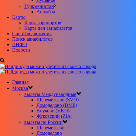
Душанбе
Туркменистан
Ашхабад
Карты
Карта аэропортов
Карта цен авиабилетов
CпецПредложения
Поиск авиабилетов
ИНФО
Новости
Главная
Москва
вылеты Международные
Шереметьево (SVO)
Домодедово (DME)
Внуково (VKO)
Жуковский (ZIA)
вылеты по России
Шереметьево
Домодедово