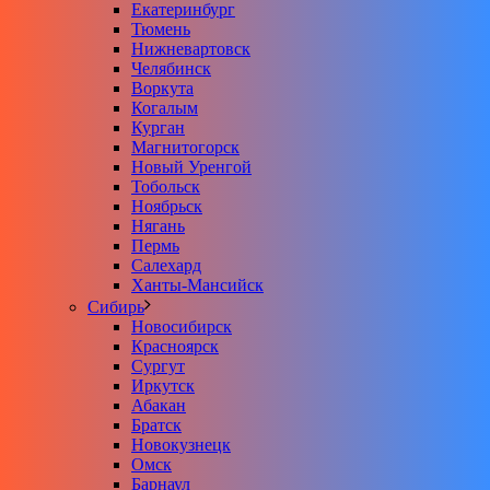
Екатеринбург
Тюмень
Нижневартовск
Челябинск
Воркута
Когалым
Курган
Магнитогорск
Новый Уренгой
Тобольск
Ноябрьск
Нягань
Пермь
Салехард
Ханты-Мансийск
Сибирь
Новосибирск
Красноярск
Сургут
Иркутск
Абакан
Братск
Новокузнецк
Омск
Барнаул