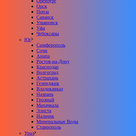
Оренбург
Орск
Пенза
Саранск
Ульяновск
Уфа
Чебоксары
Юг
Симферополь
Сочи
Анапа
Ростов-на-Дону
Краснодар
Волгоград
Астрахань
Геленджик
Владикавказ
Назрань
Грозный
Махачкала
Элиста
Нальчик
Минеральные Воды
Ставрополь
Урал