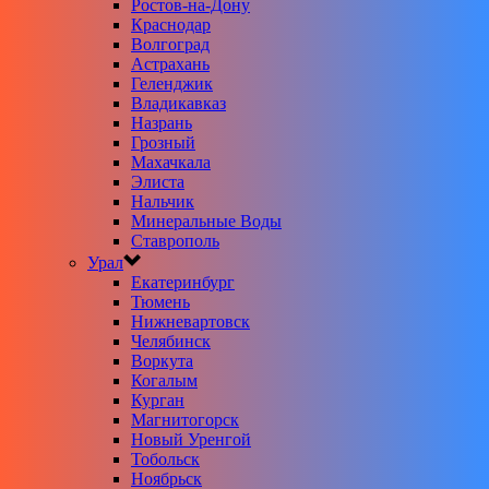
Ростов-на-Дону
Краснодар
Волгоград
Астрахань
Геленджик
Владикавказ
Назрань
Грозный
Махачкала
Элиста
Нальчик
Минеральные Воды
Ставрополь
Урал
Екатеринбург
Тюмень
Нижневартовск
Челябинск
Воркута
Когалым
Курган
Магнитогорск
Новый Уренгой
Тобольск
Ноябрьск