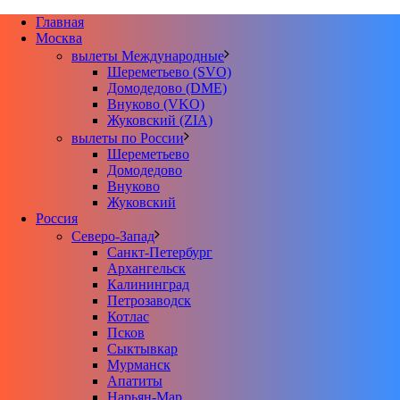
Главная
Москва
вылеты Международные
Шереметьево (SVO)
Домодедово (DME)
Внуково (VKO)
Жуковский (ZIA)
вылеты по России
Шереметьево
Домодедово
Внуково
Жуковский
Россия
Северо-Запад
Санкт-Петербург
Архангельск
Калининград
Петрозаводск
Котлас
Псков
Сыктывкар
Мурманск
Апатиты
Нарьян-Мар