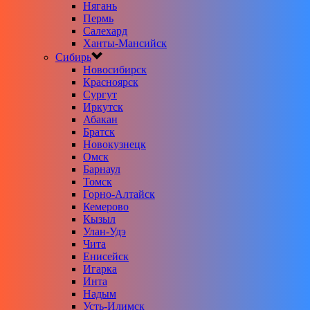
Нягань
Пермь
Салехард
Ханты-Мансийск
Сибирь
Новосибирск
Красноярск
Сургут
Иркутск
Абакан
Братск
Новокузнецк
Омск
Барнаул
Томск
Горно-Алтайск
Кемерово
Кызыл
Улан-Удэ
Чита
Енисейск
Игарка
Инта
Надым
Усть-Илимск