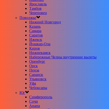
Ярославль
Тамбов
Череповец
Поволжье
Нижний Новгород
Казань
Самара
Саратов
Ижевск
Йошкар-Ола
Киров
Нижнекамск
Набережные Челны внутренние вылеты
Оренбург
Орск
Пенза
Саранск
Ульяновск
Уфа
Чебоксары
Юг
Симферополь
Сочи
Анапа