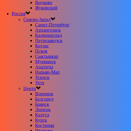
Внуково
Жуковский
Россия
Северо-Запад
Санкт-Петербург
Архангельск
Калининград
Петрозаводск
Котлас
Псков
Сыктывкар
Мурманск
Апатиты
Нарьян-Мар
Усинск
Ухта
Центр
Воронеж
Белгород
Брянск
Липецк
Калуга
Курск
Кострома
Иваново