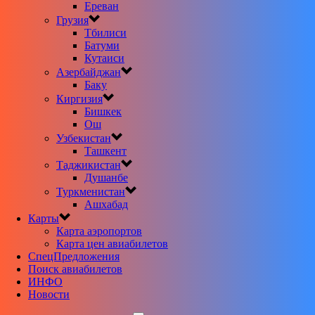
Ереван
Грузия
Тбилиси
Батуми
Кутаиси
Азербайджан
Баку
Киргизия
Бишкек
Ош
Узбекистан
Ташкент
Таджикистан
Душанбе
Туркменистан
Ашхабад
Карты
Карта аэропортов
Карта цен авиабилетов
CпецПредложения
Поиск авиабилетов
ИНФО
Новости