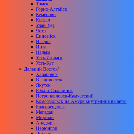
Томск
Горно-Алтайск
Кемерово
Кызыл
Улан-Удэ
Чита
Енисейск
Игарка
Инта
Надым
Усть-Илимск
Усть-Кут
Дальний Восток
Хабаровск
Владивосток
Якутск
Южно-Сахалинск
Петропавловск-Камчатский
Комсомольск-на-Амуре внутренние вылеты
Благовещенск
Магадан
Мирный
Анадырь
Нерюнгри
Диксон