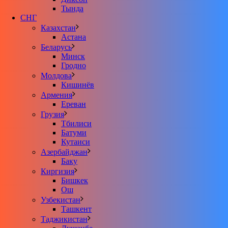
Тында
СНГ
Казахстан
Астана
Беларусь
Минск
Гродно
Молдова
Кишинёв
Армения
Ереван
Грузия
Тбилиси
Батуми
Кутаиси
Азербайджан
Баку
Киргизия
Бишкек
Ош
Узбекистан
Ташкент
Таджикистан