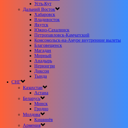
Усть-Кут
Дальний Восток
Хабаровск
Владивосток
Якутск
Южно-Сахалинск
Петропавловск-Камчатский
Комсомольск-на-Амуре внутренние вылеты
Благовещенск
Магадан
Мирный
Анадырь
Нерюнгри
Диксон
Тында
СНГ
Казахстан
Астана
Беларусь
Минск
Гродно
Молдова
Кишинёв
Армения