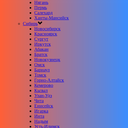
Нягань
Пермь
Салехард
Ханты-Мансийск
Сибирь
Новосибирск
Красноярск
Сургут
Иркутск
Абакан
Братск
Новокузнецк
Омск
Барнаул
Томск
Горно-Алтайск
Кемерово
Кызыл
Улан-Удэ
Чита
Енисейск
Игарка
Инта
Надым
Усть-Илимск