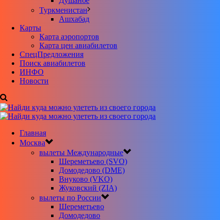
Душанбе
Туркменистан
Ашхабад
Карты
Карта аэропортов
Карта цен авиабилетов
CпецПредложения
Поиск авиабилетов
ИНФО
Новости
Главная
Москва
вылеты Международные
Шереметьево (SVO)
Домодедово (DME)
Внуково (VKO)
Жуковский (ZIA)
вылеты по России
Шереметьево
Домодедово