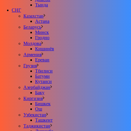
Тында
СНГ
Казахстан
Астана
Беларусь
Минск
Гродно
Молдова
Кишинёв
Армения
Ереван
Грузия
Тбилиси
Батуми
Кутаиси
Азербайджан
Баку
Киргизия
Бишкек
Ош
Узбекистан
Ташкент
Таджикистан