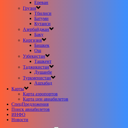
Ереван
Грузия
Тбилиси
Батуми
Кутаиси
Азербайджан
Баку
Киргизия
Бишкек
Ош
Узбекистан
Ташкент
Таджикистан
Душанбе
Туркменистан
Ашхабад
Карты
Карта аэропортов
Карта цен авиабилетов
CпецПредложения
Поиск авиабилетов
ИНФО
Новости