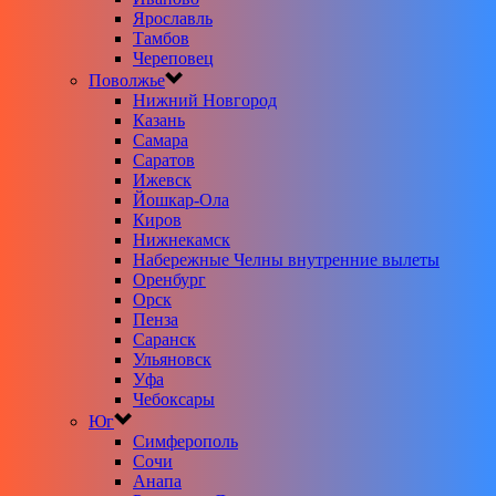
Ярославль
Тамбов
Череповец
Поволжье
Нижний Новгород
Казань
Самара
Саратов
Ижевск
Йошкар-Ола
Киров
Нижнекамск
Набережные Челны внутренние вылеты
Оренбург
Орск
Пенза
Саранск
Ульяновск
Уфа
Чебоксары
Юг
Симферополь
Сочи
Анапа