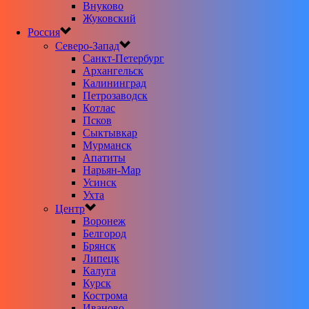
Внуково
Жуковский
Россия
Северо-Запад
Санкт-Петербург
Архангельск
Калининград
Петрозаводск
Котлас
Псков
Сыктывкар
Мурманск
Апатиты
Нарьян-Мар
Усинск
Ухта
Центр
Воронеж
Белгород
Брянск
Липецк
Калуга
Курск
Кострома
Иваново