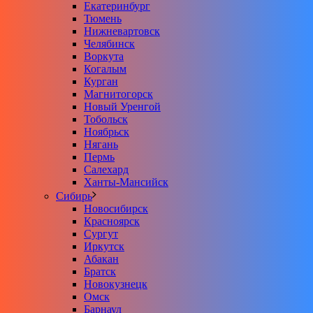
Екатеринбург
Тюмень
Нижневартовск
Челябинск
Воркута
Когалым
Курган
Магнитогорск
Новый Уренгой
Тобольск
Ноябрьск
Нягань
Пермь
Салехард
Ханты-Мансийск
Сибирь
Новосибирск
Красноярск
Сургут
Иркутск
Абакан
Братск
Новокузнецк
Омск
Барнаул