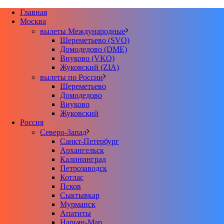
Главная
Москва
вылеты Международные
Шереметьево (SVO)
Домодедово (DME)
Внуково (VKO)
Жуковский (ZIA)
вылеты по России
Шереметьево
Домодедово
Внуково
Жуковский
Россия
Северо-Запад
Санкт-Петербург
Архангельск
Калининград
Петрозаводск
Котлас
Псков
Сыктывкар
Мурманск
Апатиты
Нарьян-Мар