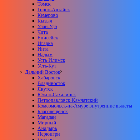
Томск
Горно-Алтайск
Кемерово
Кызыл
Улан-Удэ
Чита
Енисейск
Игарка
Инта
Надым
Усть-Илимск
Усть-Кут
Дальний Восток
Хабаровск
Владивосток
Якутск
Южно-Сахалинск
Петропавловск-Камчатский
Комсомольск-на-Амуре внутренние вылеты
Благовещенск
Магадан
Мирный
Анадырь
Нерюнгри
Диксон