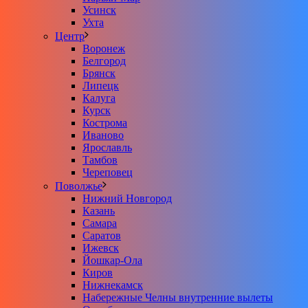
Усинск
Ухта
Центр
Воронеж
Белгород
Брянск
Липецк
Калуга
Курск
Кострома
Иваново
Ярославль
Тамбов
Череповец
Поволжье
Нижний Новгород
Казань
Самара
Саратов
Ижевск
Йошкар-Ола
Киров
Нижнекамск
Набережные Челны внутренние вылеты