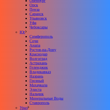
Оренбург
Орск
Пенза
Саранск
Ульяновск
Уфа
Чебоксары
Юг
Симферополь
Сочи
Анапа
Ростов-на-Дону
Краснодар
Волгоград
Астрахань
Геленджик
Владикавказ
Назрань
Грозный
Махачкала
Элиста
Нальчик
Минеральные Воды
Ставрополь
Урал