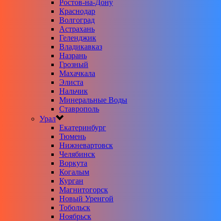
Ростов-на-Дону
Краснодар
Волгоград
Астрахань
Геленджик
Владикавказ
Назрань
Грозный
Махачкала
Элиста
Нальчик
Минеральные Воды
Ставрополь
Урал
Екатеринбург
Тюмень
Нижневартовск
Челябинск
Воркута
Когалым
Курган
Магнитогорск
Новый Уренгой
Тобольск
Ноябрьск