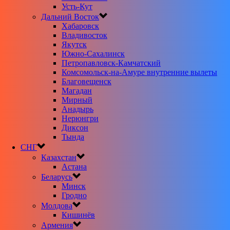
Усть-Кут
Дальний Восток
Хабаровск
Владивосток
Якутск
Южно-Сахалинск
Петропавловск-Камчатский
Комсомольск-на-Амуре внутренние вылеты
Благовещенск
Магадан
Мирный
Анадырь
Нерюнгри
Диксон
Тында
СНГ
Казахстан
Астана
Беларусь
Минск
Гродно
Молдова
Кишинёв
Армения