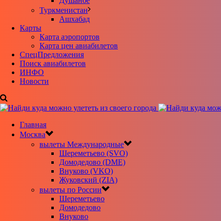
Душанбе
Туркменистан
Ашхабад
Карты
Карта аэропортов
Карта цен авиабилетов
CпецПредложения
Поиск авиабилетов
ИНФО
Новости
Главная
Москва
вылеты Международные
Шереметьево (SVO)
Домодедово (DME)
Внуково (VKO)
Жуковский (ZIA)
вылеты по России
Шереметьево
Домодедово
Внуково