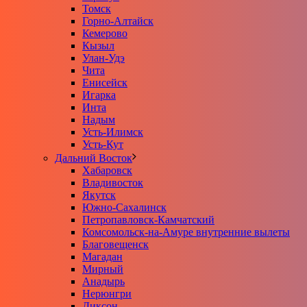
Томск
Горно-Алтайск
Кемерово
Кызыл
Улан-Удэ
Чита
Енисейск
Игарка
Инта
Надым
Усть-Илимск
Усть-Кут
Дальний Восток
Хабаровск
Владивосток
Якутск
Южно-Сахалинск
Петропавловск-Камчатский
Комсомольск-на-Амуре внутренние вылеты
Благовещенск
Магадан
Мирный
Анадырь
Нерюнгри
Диксон