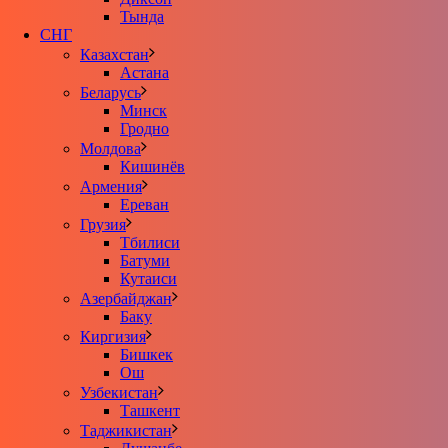
Тында
СНГ
Казахстан
Астана
Беларусь
Минск
Гродно
Молдова
Кишинёв
Армения
Ереван
Грузия
Тбилиси
Батуми
Кутаиси
Азербайджан
Баку
Киргизия
Бишкек
Ош
Узбекистан
Ташкент
Таджикистан