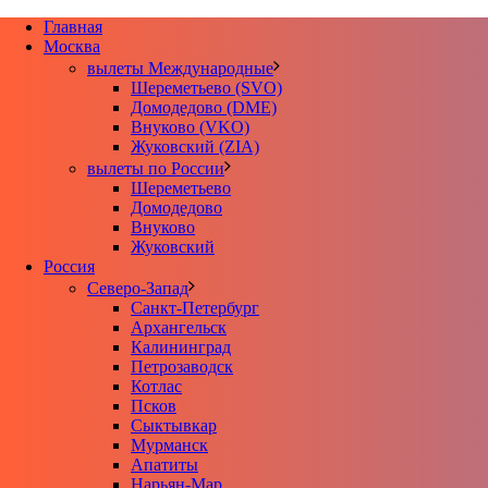
Главная
Москва
вылеты Международные
Шереметьево (SVO)
Домодедово (DME)
Внуково (VKO)
Жуковский (ZIA)
вылеты по России
Шереметьево
Домодедово
Внуково
Жуковский
Россия
Северо-Запад
Санкт-Петербург
Архангельск
Калининград
Петрозаводск
Котлас
Псков
Сыктывкар
Мурманск
Апатиты
Нарьян-Мар