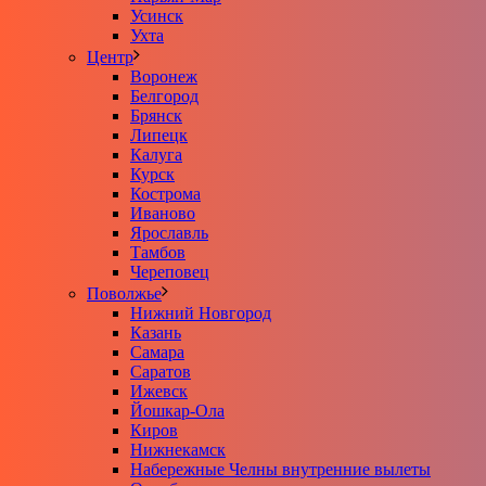
Усинск
Ухта
Центр
Воронеж
Белгород
Брянск
Липецк
Калуга
Курск
Кострома
Иваново
Ярославль
Тамбов
Череповец
Поволжье
Нижний Новгород
Казань
Самара
Саратов
Ижевск
Йошкар-Ола
Киров
Нижнекамск
Набережные Челны внутренние вылеты