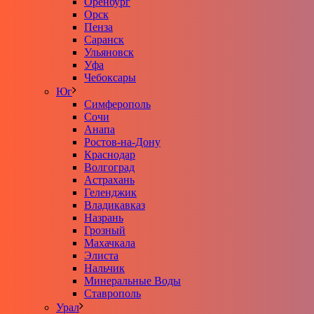
Оренбург
Орск
Пенза
Саранск
Ульяновск
Уфа
Чебоксары
Юг
Симферополь
Сочи
Анапа
Ростов-на-Дону
Краснодар
Волгоград
Астрахань
Геленджик
Владикавказ
Назрань
Грозный
Махачкала
Элиста
Нальчик
Минеральные Воды
Ставрополь
Урал