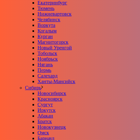
Екатеринбург
Тюмень
Нижневартовск
Челябинск
Воркута
Когалым
Курган
Магнитогорск
Новый Уренгой
Тобольск
Ноябрьск
Нягань
Пермь
Салехард
Ханты-Мансийск
Сибирь
Новосибирск
Красноярск
Сургут
Иркутск
Абакан
Братск
Новокузнецк
Омск
Барнаул