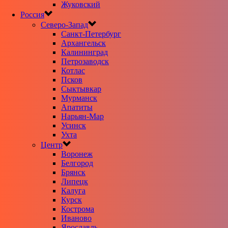
Жуковский
Россия
Северо-Запад
Санкт-Петербург
Архангельск
Калининград
Петрозаводск
Котлас
Псков
Сыктывкар
Мурманск
Апатиты
Нарьян-Мар
Усинск
Ухта
Центр
Воронеж
Белгород
Брянск
Липецк
Калуга
Курск
Кострома
Иваново
Ярославль