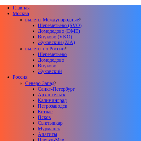
Главная
Москва
вылеты Международные
Шереметьево (SVO)
Домодедово (DME)
Внуково (VKO)
Жуковский (ZIA)
вылеты по России
Шереметьево
Домодедово
Внуково
Жуковский
Россия
Северо-Запад
Санкт-Петербург
Архангельск
Калининград
Петрозаводск
Котлас
Псков
Сыктывкар
Мурманск
Апатиты
Нарьян-Мар