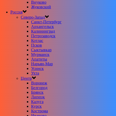
Внуково
Жуковский
Россия
Северо-Запад
Санкт-Петербург
Архангельск
Калининград
Петрозаводск
Котлас
Псков
Сыктывкар
Мурманск
Апатиты
Нарьян-Мар
Усинск
Ухта
Центр
Воронеж
Белгород
Брянск
Липецк
Калуга
Курск
Кострома
Иваново