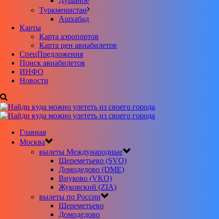
Душанбе
Туркменистан
Ашхабад
Карты
Карта аэропортов
Карта цен авиабилетов
CпецПредложения
Поиск авиабилетов
ИНФО
Новости
Главная
Москва
вылеты Международные
Шереметьево (SVO)
Домодедово (DME)
Внуково (VKO)
Жуковский (ZIA)
вылеты по России
Шереметьево
Домодедово