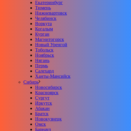
Екатеринбург
Тюмень
Нижневартовск
Челябинск
Воркута
Когалым
Курган
Магнитогорск
Новый Уренгой
Тобольск
Ноябрьск
Нягань
Пермь
Салехард
Ханты-Мансийск
Сибирь
Новосибирск
Красноярск
Сургут
Иркутск
Абакан
Братск
Новокузнецк
Омск
Барнаул