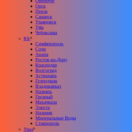
Оренбург
Орск
Пенза
Саранск
Ульяновск
Уфа
Чебоксары
Юг
Симферополь
Сочи
Анапа
Ростов-на-Дону
Краснодар
Волгоград
Астрахань
Геленджик
Владикавказ
Назрань
Грозный
Махачкала
Элиста
Нальчик
Минеральные Воды
Ставрополь
Урал