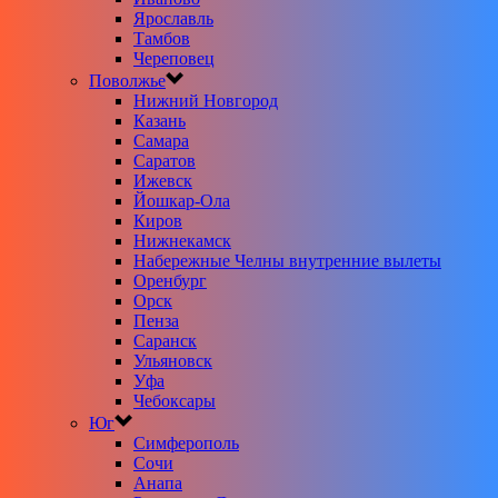
Ярославль
Тамбов
Череповец
Поволжье
Нижний Новгород
Казань
Самара
Саратов
Ижевск
Йошкар-Ола
Киров
Нижнекамск
Набережные Челны внутренние вылеты
Оренбург
Орск
Пенза
Саранск
Ульяновск
Уфа
Чебоксары
Юг
Симферополь
Сочи
Анапа