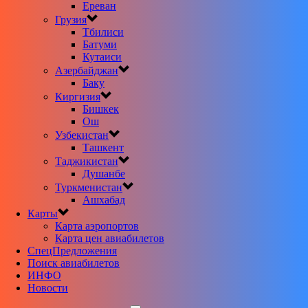
Ереван
Грузия
Тбилиси
Батуми
Кутаиси
Азербайджан
Баку
Киргизия
Бишкек
Ош
Узбекистан
Ташкент
Таджикистан
Душанбе
Туркменистан
Ашхабад
Карты
Карта аэропортов
Карта цен авиабилетов
CпецПредложения
Поиск авиабилетов
ИНФО
Новости