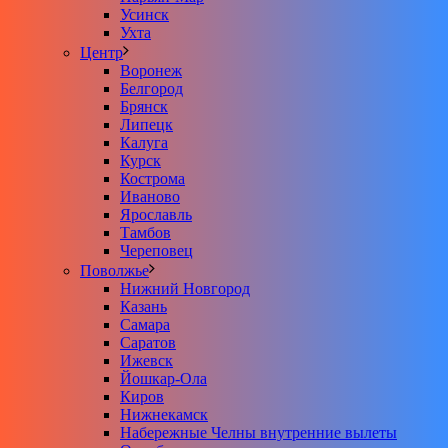
Усинск
Ухта
Центр
Воронеж
Белгород
Брянск
Липецк
Калуга
Курск
Кострома
Иваново
Ярославль
Тамбов
Череповец
Поволжье
Нижний Новгород
Казань
Самара
Саратов
Ижевск
Йошкар-Ола
Киров
Нижнекамск
Набережные Челны внутренние вылеты