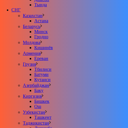
Тында
СНГ
Казахстан
Астана
Беларусь
Минск
Гродно
Молдова
Кишинёв
Армения
Ереван
Грузия
Тбилиси
Батуми
Кутаиси
Азербайджан
Баку
Киргизия
Бишкек
Ош
Узбекистан
Ташкент
Таджикистан