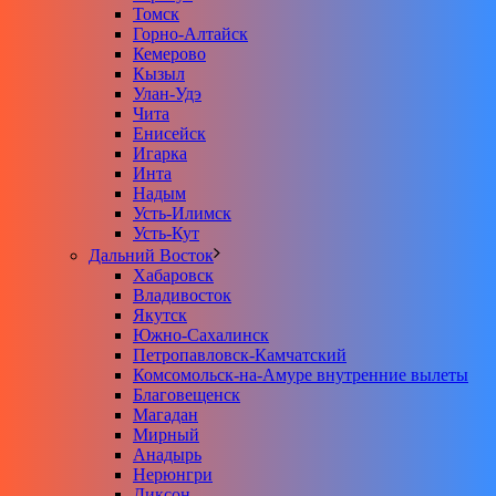
Томск
Горно-Алтайск
Кемерово
Кызыл
Улан-Удэ
Чита
Енисейск
Игарка
Инта
Надым
Усть-Илимск
Усть-Кут
Дальний Восток
Хабаровск
Владивосток
Якутск
Южно-Сахалинск
Петропавловск-Камчатский
Комсомольск-на-Амуре внутренние вылеты
Благовещенск
Магадан
Мирный
Анадырь
Нерюнгри
Диксон