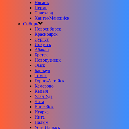
Нягань
Пермь
Салехард
Ханты-Мансийск
Сибирь
Новосибирск
Красноярск
Сургут
Иркутск
Абакан
Братск
Новокузнецк
Омск
Барнаул
Томск
Горно-Алтайск
Кемерово
Кызыл
Улан-Удэ
Чита
Енисейск
Игарка
Инта
Надым
Усть-Илимск