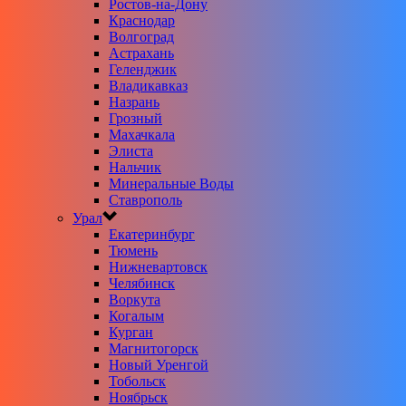
Ростов-на-Дону
Краснодар
Волгоград
Астрахань
Геленджик
Владикавказ
Назрань
Грозный
Махачкала
Элиста
Нальчик
Минеральные Воды
Ставрополь
Урал
Екатеринбург
Тюмень
Нижневартовск
Челябинск
Воркута
Когалым
Курган
Магнитогорск
Новый Уренгой
Тобольск
Ноябрьск