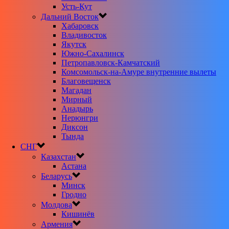
Усть-Кут
Дальний Восток
Хабаровск
Владивосток
Якутск
Южно-Сахалинск
Петропавловск-Камчатский
Комсомольск-на-Амуре внутренние вылеты
Благовещенск
Магадан
Мирный
Анадырь
Нерюнгри
Диксон
Тында
СНГ
Казахстан
Астана
Беларусь
Минск
Гродно
Молдова
Кишинёв
Армения