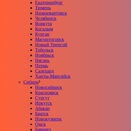
Екатеринбург
Тюмень
Нижневартовск
Челябинск
Воркута
Когалым
Курган
Магнитогорск
Новый Уренгой
Тобольск
Ноябрьск
Нягань
Пермь
Салехард
Ханты-Мансийск
Сибирь
Новосибирск
Красноярск
Сургут
Иркутск
Абакан
Братск
Новокузнецк
Омск
Барнаул