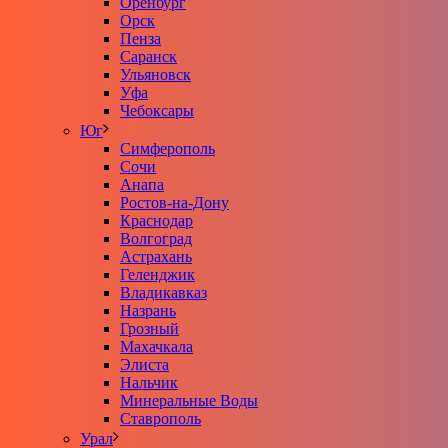
Оренбург
Орск
Пенза
Саранск
Ульяновск
Уфа
Чебоксары
Юг
Симферополь
Сочи
Анапа
Ростов-на-Дону
Краснодар
Волгоград
Астрахань
Геленджик
Владикавказ
Назрань
Грозный
Махачкала
Элиста
Нальчик
Минеральные Воды
Ставрополь
Урал