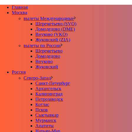
Главная
Москва
вылеты Международные
Шереметьево (SVO)
Домодедово (DME)
Внуково (VKO)
Жуковский (ZIA)
вылеты по России
Шереметьево
Домодедово
Внуково
Жуковский
Россия
Северо-Запад
Санкт-Петербург
Архангельск
Калининград
Петрозаводск
Котлас
Псков
Сыктывкар
Мурманск
Апатиты
Нарьян-Мар