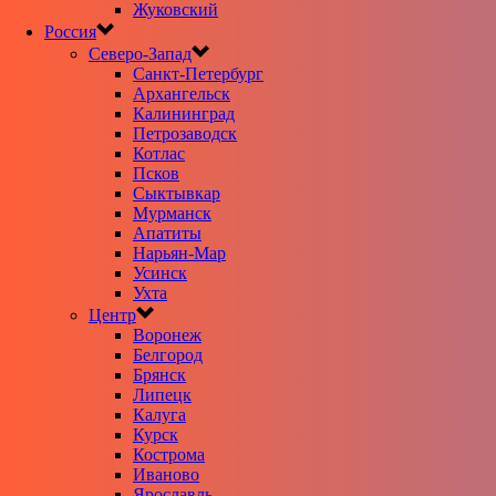
Жуковский
Россия
Северо-Запад
Санкт-Петербург
Архангельск
Калининград
Петрозаводск
Котлас
Псков
Сыктывкар
Мурманск
Апатиты
Нарьян-Мар
Усинск
Ухта
Центр
Воронеж
Белгород
Брянск
Липецк
Калуга
Курск
Кострома
Иваново
Ярославль