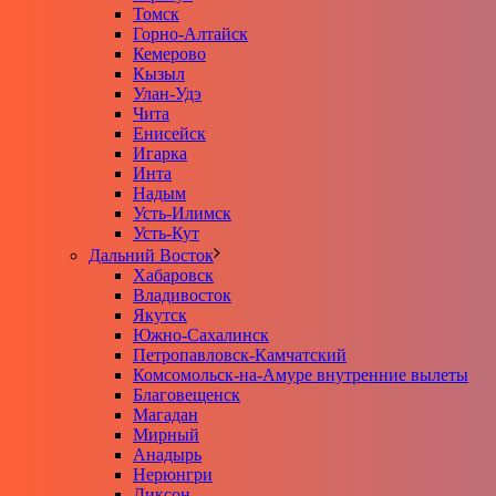
Томск
Горно-Алтайск
Кемерово
Кызыл
Улан-Удэ
Чита
Енисейск
Игарка
Инта
Надым
Усть-Илимск
Усть-Кут
Дальний Восток
Хабаровск
Владивосток
Якутск
Южно-Сахалинск
Петропавловск-Камчатский
Комсомольск-на-Амуре внутренние вылеты
Благовещенск
Магадан
Мирный
Анадырь
Нерюнгри
Диксон