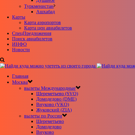
Душанбе
Туркменистан
Ашхабад
Карты
Карта аэропортов
Карта цен авиабилетов
CпецПредложения
Поиск авиабилетов
ИНФО
Новости
Главная
Москва
вылеты Международные
Шереметьево (SVO)
Домодедово (DME)
Внуково (VKO)
Жуковский (ZIA)
вылеты по России
Шереметьево
Домодедово
Внуково