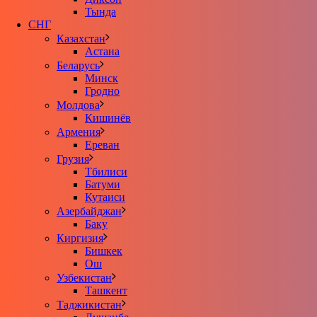
Тында
СНГ
Казахстан
Астана
Беларусь
Минск
Гродно
Молдова
Кишинёв
Армения
Ереван
Грузия
Тбилиси
Батуми
Кутаиси
Азербайджан
Баку
Киргизия
Бишкек
Ош
Узбекистан
Ташкент
Таджикистан