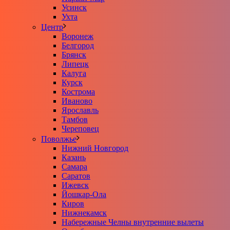
Усинск
Ухта
Центр
Воронеж
Белгород
Брянск
Липецк
Калуга
Курск
Кострома
Иваново
Ярославль
Тамбов
Череповец
Поволжье
Нижний Новгород
Казань
Самара
Саратов
Ижевск
Йошкар-Ола
Киров
Нижнекамск
Набережные Челны внутренние вылеты