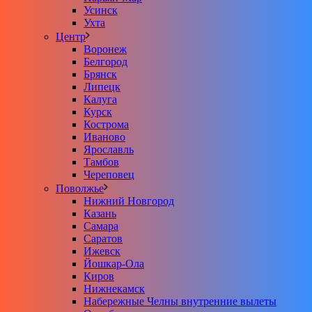
Усинск
Ухта
Центр
Воронеж
Белгород
Брянск
Липецк
Калуга
Курск
Кострома
Иваново
Ярославль
Тамбов
Череповец
Поволжье
Нижний Новгород
Казань
Самара
Саратов
Ижевск
Йошкар-Ола
Киров
Нижнекамск
Набережные Челны внутренние вылеты