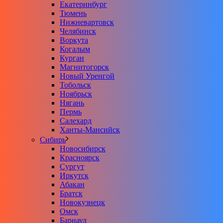
Екатеринбург
Тюмень
Нижневартовск
Челябинск
Воркута
Когалым
Курган
Магнитогорск
Новый Уренгой
Тобольск
Ноябрьск
Нягань
Пермь
Салехард
Ханты-Мансийск
Сибирь
Новосибирск
Красноярск
Сургут
Иркутск
Абакан
Братск
Новокузнецк
Омск
Барнаул