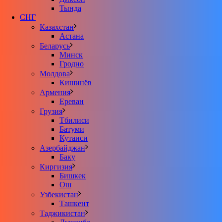
Тында
СНГ
Казахстан
Астана
Беларусь
Минск
Гродно
Молдова
Кишинёв
Армения
Ереван
Грузия
Тбилиси
Батуми
Кутаиси
Азербайджан
Баку
Киргизия
Бишкек
Ош
Узбекистан
Ташкент
Таджикистан