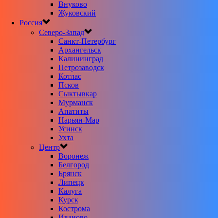
Внуково
Жуковский
Россия
Северо-Запад
Санкт-Петербург
Архангельск
Калининград
Петрозаводск
Котлас
Псков
Сыктывкар
Мурманск
Апатиты
Нарьян-Мар
Усинск
Ухта
Центр
Воронеж
Белгород
Брянск
Липецк
Калуга
Курск
Кострома
Иваново