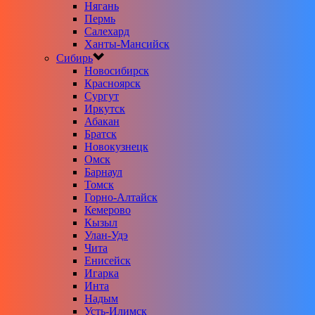
Нягань
Пермь
Салехард
Ханты-Мансийск
Сибирь
Новосибирск
Красноярск
Сургут
Иркутск
Абакан
Братск
Новокузнецк
Омск
Барнаул
Томск
Горно-Алтайск
Кемерово
Кызыл
Улан-Удэ
Чита
Енисейск
Игарка
Инта
Надым
Усть-Илимск