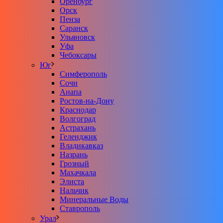
Оренбург
Орск
Пенза
Саранск
Ульяновск
Уфа
Чебоксары
Юг
Симферополь
Сочи
Анапа
Ростов-на-Дону
Краснодар
Волгоград
Астрахань
Геленджик
Владикавказ
Назрань
Грозный
Махачкала
Элиста
Нальчик
Минеральные Воды
Ставрополь
Урал