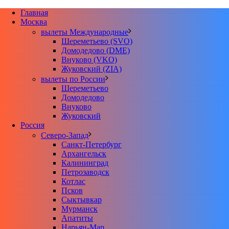
Главная
Москва
вылеты Международные
Шереметьево (SVO)
Домодедово (DME)
Внуково (VKO)
Жуковский (ZIA)
вылеты по России
Шереметьево
Домодедово
Внуково
Жуковский
Россия
Северо-Запад
Санкт-Петербург
Архангельск
Калининград
Петрозаводск
Котлас
Псков
Сыктывкар
Мурманск
Апатиты
Нарьян-Мар