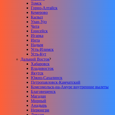
Томск
Горно-Алтайск
Кемерово
Кызыл
Улан-Удэ
Чита
Енисейск
Игарка
Инта
Надым
Усть-Илимск
Усть-Кут
Дальний Восток
Хабаровск
Владивосток
Якутск
Южно-Сахалинск
Петропавловск-Камчатский
Комсомольск-на-Амуре внутренние вылеты
Благовещенск
Магадан
Мирный
Анадырь
Нерюнгри
Диксон