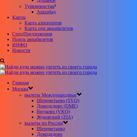
Душанбе
Туркменистан
Ашхабад
Карты
Карта аэропортов
Карта цен авиабилетов
CпецПредложения
Поиск авиабилетов
ИНФО
Новости
Главная
Москва
вылеты Международные
Шереметьево (SVO)
Домодедово (DME)
Внуково (VKO)
Жуковский (ZIA)
вылеты по России
Шереметьево
Домодедово