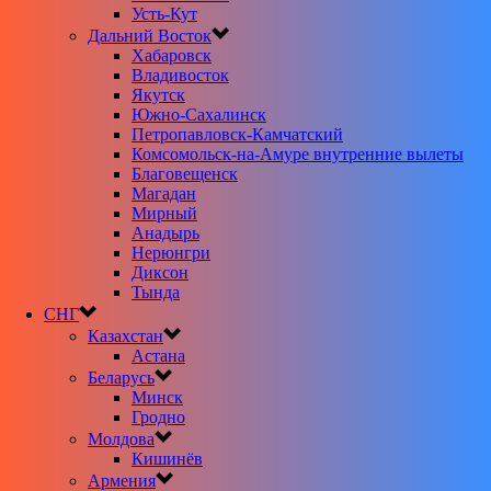
Усть-Кут
Дальний Восток
Хабаровск
Владивосток
Якутск
Южно-Сахалинск
Петропавловск-Камчатский
Комсомольск-на-Амуре внутренние вылеты
Благовещенск
Магадан
Мирный
Анадырь
Нерюнгри
Диксон
Тында
СНГ
Казахстан
Астана
Беларусь
Минск
Гродно
Молдова
Кишинёв
Армения