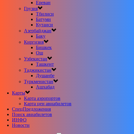
Ереван
Грузия
Тбилиси
Батуми
Кутаиси
Азербайджан
Баку
Киргизия
Бишкек
Ош
Узбекистан
Ташкент
Таджикистан
Душанбе
Туркменистан
Ашхабад
Карты
Карта аэропортов
Карта цен авиабилетов
CпецПредложения
Поиск авиабилетов
ИНФО
Новости