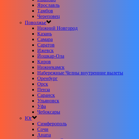
Ярославль
Тамбов
Череповец
Поволжье
Нижний Новгород
Казань
Самара
Саратов
Ижевск
Йошкар-Ола
Киров
Нижнекамск
Набережные Челны внутренние вылеты
Оренбург
Орск
Пенза
Саранск
Ульяновск
Уфа
Чебоксары
Юг
Симферополь
Сочи
Анапа