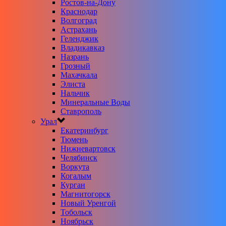
Ростов-на-Дону
Краснодар
Волгоград
Астрахань
Геленджик
Владикавказ
Назрань
Грозный
Махачкала
Элиста
Нальчик
Минеральные Воды
Ставрополь
Урал
Екатеринбург
Тюмень
Нижневартовск
Челябинск
Воркута
Когалым
Курган
Магнитогорск
Новый Уренгой
Тобольск
Ноябрьск