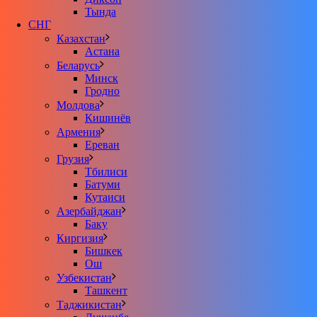
Тында
СНГ
Казахстан
Астана
Беларусь
Минск
Гродно
Молдова
Кишинёв
Армения
Ереван
Грузия
Тбилиси
Батуми
Кутаиси
Азербайджан
Баку
Киргизия
Бишкек
Ош
Узбекистан
Ташкент
Таджикистан