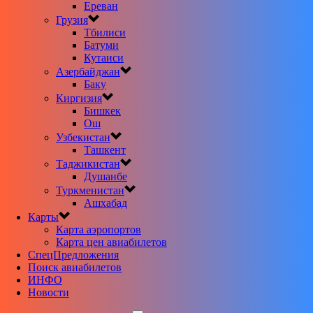
Ереван
Грузия
Тбилиси
Батуми
Кутаиси
Азербайджан
Баку
Киргизия
Бишкек
Ош
Узбекистан
Ташкент
Таджикистан
Душанбе
Туркменистан
Ашхабад
Карты
Карта аэропортов
Карта цен авиабилетов
CпецПредложения
Поиск авиабилетов
ИНФО
Новости