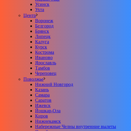
Усинск
Ухта
Центр
Воронеж
Белгород
Брянск
Липецк
Калуга
Курск
Кострома
Иваново
Ярославль
Тамбов
Череповец
Поволжье
Нижний Новгород
Казань
Самара
Саратов
Ижевск
Йошкар-Ола
Киров
Нижнекамск
Набережные Челны внутренние вылеты