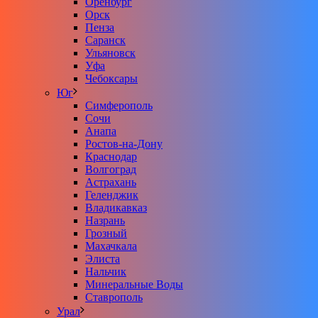
Оренбург
Орск
Пенза
Саранск
Ульяновск
Уфа
Чебоксары
Юг
Симферополь
Сочи
Анапа
Ростов-на-Дону
Краснодар
Волгоград
Астрахань
Геленджик
Владикавказ
Назрань
Грозный
Махачкала
Элиста
Нальчик
Минеральные Воды
Ставрополь
Урал