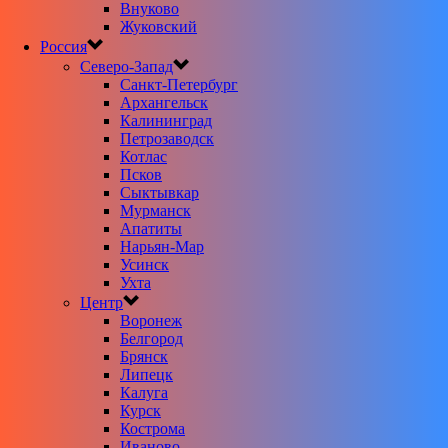
Внуково
Жуковский
Россия
Северо-Запад
Санкт-Петербург
Архангельск
Калининград
Петрозаводск
Котлас
Псков
Сыктывкар
Мурманск
Апатиты
Нарьян-Мар
Усинск
Ухта
Центр
Воронеж
Белгород
Брянск
Липецк
Калуга
Курск
Кострома
Иваново