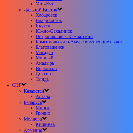
Усть-Кут
Дальний Восток
Хабаровск
Владивосток
Якутск
Южно-Сахалинск
Петропавловск-Камчатский
Комсомольск-на-Амуре внутренние вылеты
Благовещенск
Магадан
Мирный
Анадырь
Нерюнгри
Диксон
Тында
СНГ
Казахстан
Астана
Беларусь
Минск
Гродно
Молдова
Кишинёв
Армения