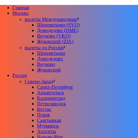
Главная
Москва
вылеты Международные
Шереметьево (SVO)
Домодедово (DME)
Внуково (VKO)
Жуковский (ZIA)
вылеты по России
Шереметьево
Домодедово
Внуково
Жуковский
Россия
Северо-Запад
Санкт-Петербург
Архангельск
Калининград
Петрозаводск
Котлас
Псков
Сыктывкар
Мурманск
Апатиты
Нарьян-Мар