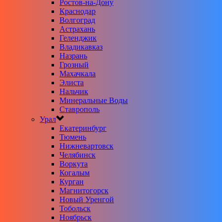
Ростов-на-Дону
Краснодар
Волгоград
Астрахань
Геленджик
Владикавказ
Назрань
Грозный
Махачкала
Элиста
Нальчик
Минеральные Воды
Ставрополь
Урал
Екатеринбург
Тюмень
Нижневартовск
Челябинск
Воркута
Когалым
Курган
Магнитогорск
Новый Уренгой
Тобольск
Ноябрьск