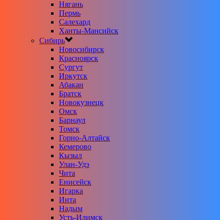
Нягань
Пермь
Салехард
Ханты-Мансийск
Сибирь
Новосибирск
Красноярск
Сургут
Иркутск
Абакан
Братск
Новокузнецк
Омск
Барнаул
Томск
Горно-Алтайск
Кемерово
Кызыл
Улан-Удэ
Чита
Енисейск
Игарка
Инта
Надым
Усть-Илимск