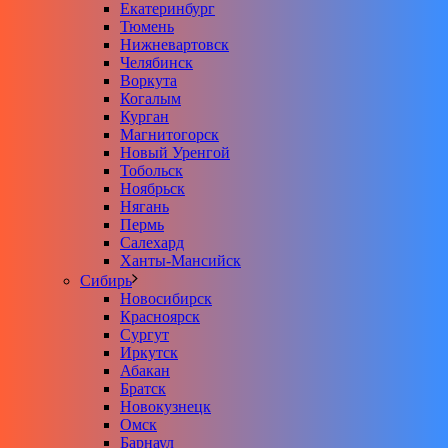
Екатеринбург
Тюмень
Нижневартовск
Челябинск
Воркута
Когалым
Курган
Магнитогорск
Новый Уренгой
Тобольск
Ноябрьск
Нягань
Пермь
Салехард
Ханты-Мансийск
Сибирь
Новосибирск
Красноярск
Сургут
Иркутск
Абакан
Братск
Новокузнецк
Омск
Барнаул