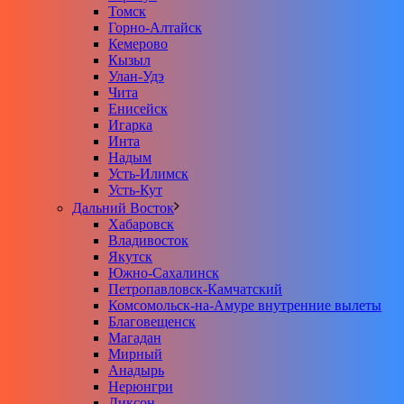
Томск
Горно-Алтайск
Кемерово
Кызыл
Улан-Удэ
Чита
Енисейск
Игарка
Инта
Надым
Усть-Илимск
Усть-Кут
Дальний Восток
Хабаровск
Владивосток
Якутск
Южно-Сахалинск
Петропавловск-Камчатский
Комсомольск-на-Амуре внутренние вылеты
Благовещенск
Магадан
Мирный
Анадырь
Нерюнгри
Диксон