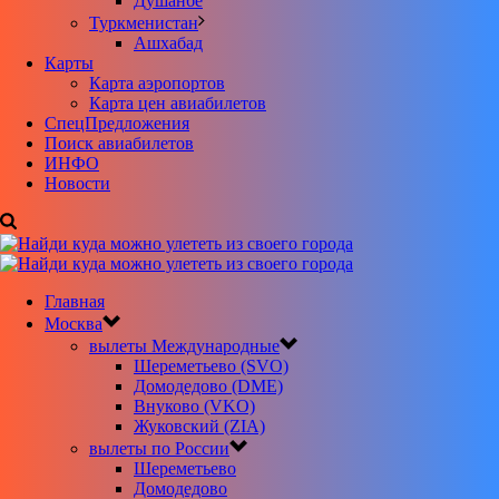
Душанбе
Туркменистан
Ашхабад
Карты
Карта аэропортов
Карта цен авиабилетов
CпецПредложения
Поиск авиабилетов
ИНФО
Новости
Главная
Москва
вылеты Международные
Шереметьево (SVO)
Домодедово (DME)
Внуково (VKO)
Жуковский (ZIA)
вылеты по России
Шереметьево
Домодедово