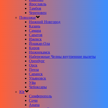
Ярославль
Тамбов
Череповец
Поволжье
Нижний Новгород
Казань
Самара
Саратов
Ижевск
Йошкар-Ола
Киров
Нижнекамск
Набережные Челны внутренние вылеты
Оренбург
Орск
Пенза
Саранск
Ульяновск
Уфа
Чебоксары
Юг
Симферополь
Сочи
Анапа