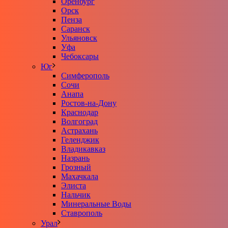
Оренбург
Орск
Пенза
Саранск
Ульяновск
Уфа
Чебоксары
Юг
Симферополь
Сочи
Анапа
Ростов-на-Дону
Краснодар
Волгоград
Астрахань
Геленджик
Владикавказ
Назрань
Грозный
Махачкала
Элиста
Нальчик
Минеральные Воды
Ставрополь
Урал