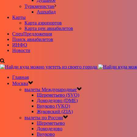
Душанбе
Туркменистан
Ашхабад
Карты
Карта аэропортов
Карта цен авиабилетов
CпецПредложения
Поиск авиабилетов
ИНФО
Новости
Главная
Москва
вылеты Международные
Шереметьево (SVO)
Домодедово (DME)
Внуково (VKO)
Жуковский (ZIA)
вылеты по России
Шереметьево
Домодедово
Внуково