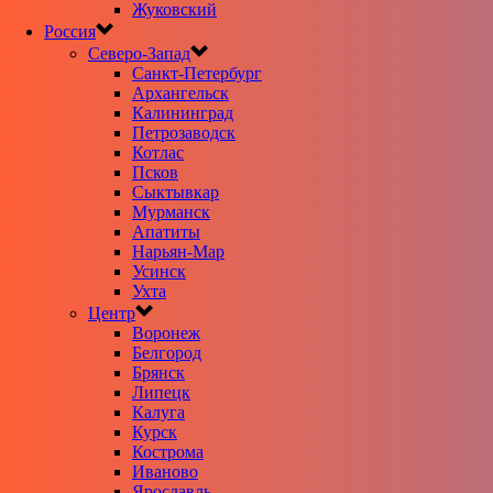
Жуковский
Россия
Северо-Запад
Санкт-Петербург
Архангельск
Калининград
Петрозаводск
Котлас
Псков
Сыктывкар
Мурманск
Апатиты
Нарьян-Мар
Усинск
Ухта
Центр
Воронеж
Белгород
Брянск
Липецк
Калуга
Курск
Кострома
Иваново
Ярославль