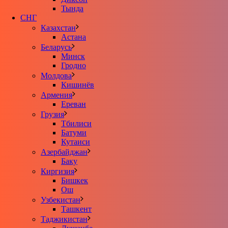
Тында
СНГ
Казахстан
Астана
Беларусь
Минск
Гродно
Молдова
Кишинёв
Армения
Ереван
Грузия
Тбилиси
Батуми
Кутаиси
Азербайджан
Баку
Киргизия
Бишкек
Ош
Узбекистан
Ташкент
Таджикистан