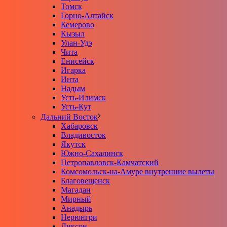
Томск
Горно-Алтайск
Кемерово
Кызыл
Улан-Удэ
Чита
Енисейск
Игарка
Инта
Надым
Усть-Илимск
Усть-Кут
Дальний Восток
Хабаровск
Владивосток
Якутск
Южно-Сахалинск
Петропавловск-Камчатский
Комсомольск-на-Амуре внутренние вылеты
Благовещенск
Магадан
Мирный
Анадырь
Нерюнгри
Диксон