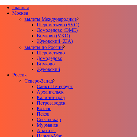
Главная
Москва
вылеты Международные
Шереметьево (SVO)
Домодедово (DME)
Внуково (VKO)
Жуковский (ZIA)
вылеты по России
Шереметьево
Домодедово
Внуково
Жуковский
Россия
Северо-Запад
Санкт-Петербург
Архангельск
Калининград
Петрозаводск
Котлас
Псков
Сыктывкар
Мурманск
Апатиты
Нарьян-Мар