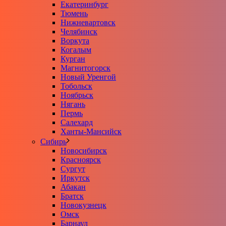
Екатеринбург
Тюмень
Нижневартовск
Челябинск
Воркута
Когалым
Курган
Магнитогорск
Новый Уренгой
Тобольск
Ноябрьск
Нягань
Пермь
Салехард
Ханты-Мансийск
Сибирь
Новосибирск
Красноярск
Сургут
Иркутск
Абакан
Братск
Новокузнецк
Омск
Барнаул