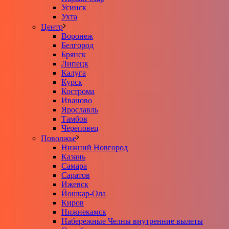
Усинск
Ухта
Центр
Воронеж
Белгород
Брянск
Липецк
Калуга
Курск
Кострома
Иваново
Ярославль
Тамбов
Череповец
Поволжье
Нижний Новгород
Казань
Самара
Саратов
Ижевск
Йошкар-Ола
Киров
Нижнекамск
Набережные Челны внутренние вылеты