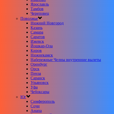
Ярославль
Тамбов
Череповец
Поволжье
Нижний Новгород
Казань
Самара
Саратов
Ижевск
Йошкар-Ола
Киров
Нижнекамск
Набережные Челны внутренние вылеты
Оренбург
Орск
Пенза
Саранск
Ульяновск
Уфа
Чебоксары
Юг
Симферополь
Сочи
Анапа