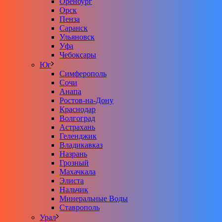
Оренбург
Орск
Пенза
Саранск
Ульяновск
Уфа
Чебоксары
Юг
Симферополь
Сочи
Анапа
Ростов-на-Дону
Краснодар
Волгоград
Астрахань
Геленджик
Владикавказ
Назрань
Грозный
Махачкала
Элиста
Нальчик
Минеральные Воды
Ставрополь
Урал