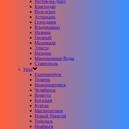
Ростов-на-Дону
Краснодар
Волгоград
Астрахань
Геленджик
Владикавказ
Назрань
Грозный
Махачкала
Элиста
Нальчик
Минеральные Воды
Ставрополь
Урал
Екатеринбург
Тюмень
Нижневартовск
Челябинск
Воркута
Когалым
Курган
Магнитогорск
Новый Уренгой
Тобольск
Ноябрьск