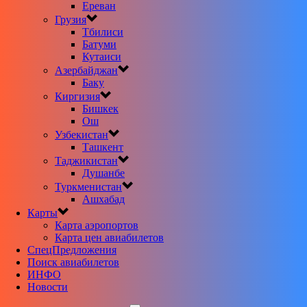
Ереван
Грузия
Тбилиси
Батуми
Кутаиси
Азербайджан
Баку
Киргизия
Бишкек
Ош
Узбекистан
Ташкент
Таджикистан
Душанбе
Туркменистан
Ашхабад
Карты
Карта аэропортов
Карта цен авиабилетов
CпецПредложения
Поиск авиабилетов
ИНФО
Новости