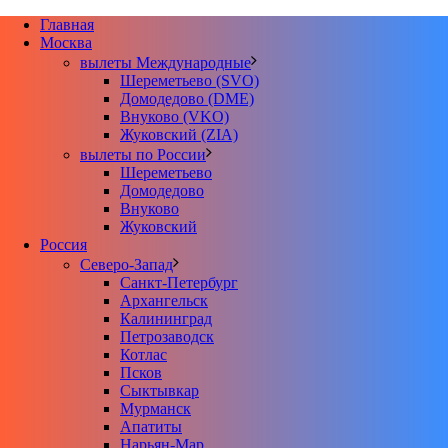
Главная
Москва
вылеты Международные
Шереметьево (SVO)
Домодедово (DME)
Внуково (VKO)
Жуковский (ZIA)
вылеты по России
Шереметьево
Домодедово
Внуково
Жуковский
Россия
Северо-Запад
Санкт-Петербург
Архангельск
Калининград
Петрозаводск
Котлас
Псков
Сыктывкар
Мурманск
Апатиты
Нарьян-Мар