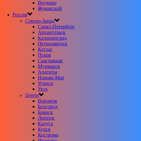
Внуково
Жуковский
Россия
Северо-Запад
Санкт-Петербург
Архангельск
Калининград
Петрозаводск
Котлас
Псков
Сыктывкар
Мурманск
Апатиты
Нарьян-Мар
Усинск
Ухта
Центр
Воронеж
Белгород
Брянск
Липецк
Калуга
Курск
Кострома
Иваново