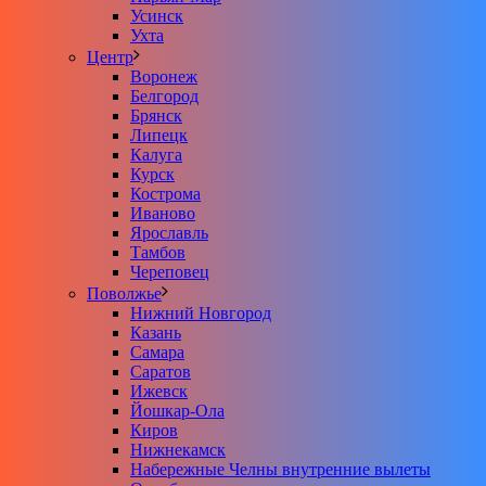
Усинск
Ухта
Центр
Воронеж
Белгород
Брянск
Липецк
Калуга
Курск
Кострома
Иваново
Ярославль
Тамбов
Череповец
Поволжье
Нижний Новгород
Казань
Самара
Саратов
Ижевск
Йошкар-Ола
Киров
Нижнекамск
Набережные Челны внутренние вылеты