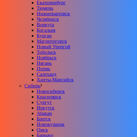
Екатеринбург
Тюмень
Нижневартовск
Челябинск
Воркута
Когалым
Курган
Магнитогорск
Новый Уренгой
Тобольск
Ноябрьск
Нягань
Пермь
Салехард
Ханты-Мансийск
Сибирь
Новосибирск
Красноярск
Сургут
Иркутск
Абакан
Братск
Новокузнецк
Омск
Барнаул