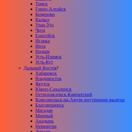
Томск
Горно-Алтайск
Кемерово
Кызыл
Улан-Удэ
Чита
Енисейск
Игарка
Инта
Надым
Усть-Илимск
Усть-Кут
Дальний Восток
Хабаровск
Владивосток
Якутск
Южно-Сахалинск
Петропавловск-Камчатский
Комсомольск-на-Амуре внутренние вылеты
Благовещенск
Магадан
Мирный
Анадырь
Нерюнгри
Диксон