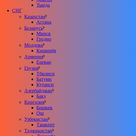
Тында
СНГ
Казахстан
Астана
Беларусь
Минск
Гродно
Молдова
Кишинёв
Армения
Ереван
Грузия
Тбилиси
Батуми
Кутаиси
Азербайджан
Баку
Киргизия
Бишкек
Ош
Узбекистан
Ташкент
Таджикистан