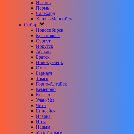
Нягань
Пермь
Салехард
Ханты-Мансийск
Сибирь
Новосибирск
Красноярск
Сургут
Иркутск
Абакан
Братск
Новокузнецк
Омск
Барнаул
Томск
Горно-Алтайск
Кемерово
Кызыл
Улан-Удэ
Чита
Енисейск
Игарка
Инта
Надым
Усть-Илимск