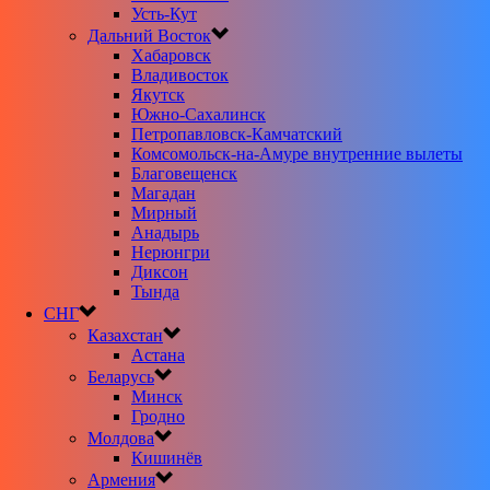
Усть-Кут
Дальний Восток
Хабаровск
Владивосток
Якутск
Южно-Сахалинск
Петропавловск-Камчатский
Комсомольск-на-Амуре внутренние вылеты
Благовещенск
Магадан
Мирный
Анадырь
Нерюнгри
Диксон
Тында
СНГ
Казахстан
Астана
Беларусь
Минск
Гродно
Молдова
Кишинёв
Армения