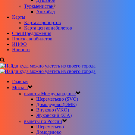
Душанбе
Туркменистан
Ашхабад
Карты
Карта аэропортов
Карта цен авиабилетов
CпецПредложения
Поиск авиабилетов
ИНФО
Новости
Главная
Москва
вылеты Международные
Шереметьево (SVO)
Домодедово (DME)
Внуково (VKO)
Жуковский (ZIA)
вылеты по России
Шереметьево
Домодедово