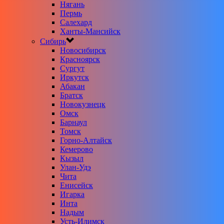
Нягань
Пермь
Салехард
Ханты-Мансийск
Сибирь
Новосибирск
Красноярск
Сургут
Иркутск
Абакан
Братск
Новокузнецк
Омск
Барнаул
Томск
Горно-Алтайск
Кемерово
Кызыл
Улан-Удэ
Чита
Енисейск
Игарка
Инта
Надым
Усть-Илимск