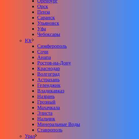
Оренбург
Орск
Пенза
Саранск
Ульяновск
Уфа
Чебоксары
Юг
Симферополь
Сочи
Анапа
Ростов-на-Дону
Краснодар
Волгоград
Астрахань
Геленджик
Владикавказ
Назрань
Грозный
Махачкала
Элиста
Нальчик
Минеральные Воды
Ставрополь
Урал