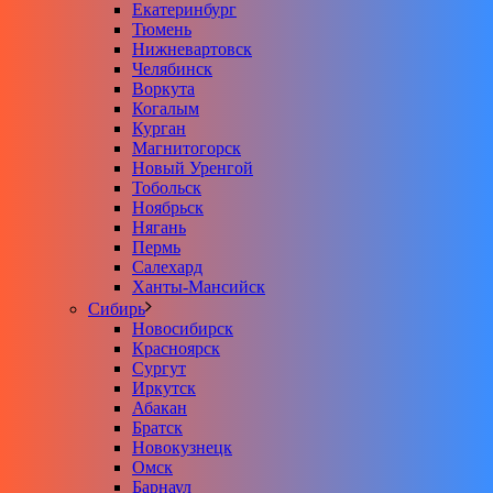
Екатеринбург
Тюмень
Нижневартовск
Челябинск
Воркута
Когалым
Курган
Магнитогорск
Новый Уренгой
Тобольск
Ноябрьск
Нягань
Пермь
Салехард
Ханты-Мансийск
Сибирь
Новосибирск
Красноярск
Сургут
Иркутск
Абакан
Братск
Новокузнецк
Омск
Барнаул