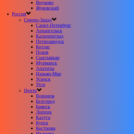
Внуково
Жуковский
Россия
Северо-Запад
Санкт-Петербург
Архангельск
Калининград
Петрозаводск
Котлас
Псков
Сыктывкар
Мурманск
Апатиты
Нарьян-Мар
Усинск
Ухта
Центр
Воронеж
Белгород
Брянск
Липецк
Калуга
Курск
Кострома
Иваново