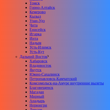
Томск
Горно-Алтайск
Кемерово
Кызыл
Улан-Удэ
Чита
Енисейск
Игарка
Инта
Надым
Усть-Илимск
Усть-Кут
Дальний Восток
Хабаровск
Владивосток
Якутск
Южно-Сахалинск
Петропавловск-Камчатский
Комсомольск-на-Амуре внутренние вылеты
Благовещенск
Магадан
Мирный
Анадырь
Нерюнгри
Диксон