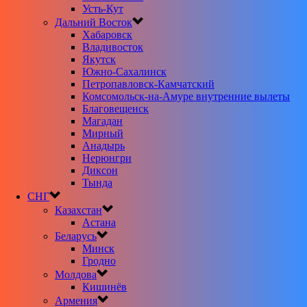
Усть-Кут
Дальний Восток
Хабаровск
Владивосток
Якутск
Южно-Сахалинск
Петропавловск-Камчатский
Комсомольск-на-Амуре внутренние вылеты
Благовещенск
Магадан
Мирный
Анадырь
Нерюнгри
Диксон
Тында
СНГ
Казахстан
Астана
Беларусь
Минск
Гродно
Молдова
Кишинёв
Армения