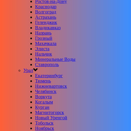
Ростов-на-Дону
Краснодар
Волгоград
Астрахань
Геленджик
Владикавказ
Назрань
Грозный
Махачкала
Элиста
Нальчик
Минеральные Воды
Ставрополь
Урал
Екатеринбург
Тюмень
Нижневартовск
Челябинск
Воркута
Когалым
Курган
Магнитогорск
Новый Уренгой
Тобольск
Ноябрьск