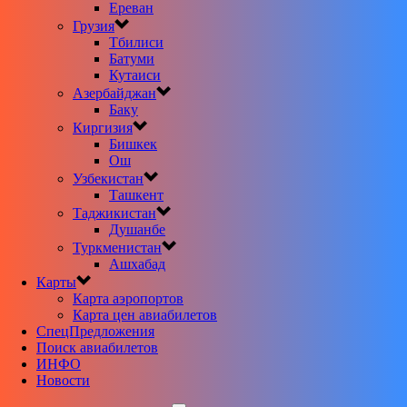
Ереван
Грузия
Тбилиси
Батуми
Кутаиси
Азербайджан
Баку
Киргизия
Бишкек
Ош
Узбекистан
Ташкент
Таджикистан
Душанбе
Туркменистан
Ашхабад
Карты
Карта аэропортов
Карта цен авиабилетов
CпецПредложения
Поиск авиабилетов
ИНФО
Новости