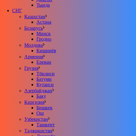
Тында
СНГ
Казахстан
Астана
Беларусь
Минск
Гродно
Молдова
Кишинёв
Армения
Ереван
Грузия
Тбилиси
Батуми
Кутаиси
Азербайджан
Баку
Киргизия
Бишкек
Ош
Узбекистан
Ташкент
Таджикистан