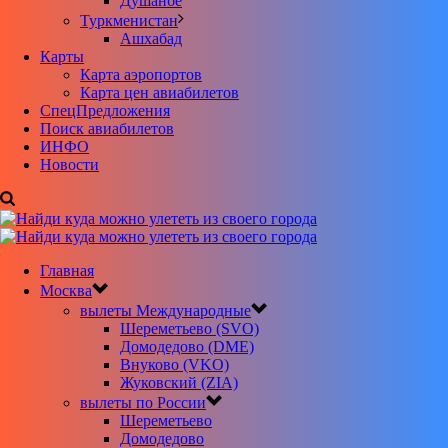
Душанбе
Туркменистан
Ашхабад
Карты
Карта аэропортов
Карта цен авиабилетов
CпецПредложения
Поиск авиабилетов
ИНФО
Новости
Главная
Москва
вылеты Международные
Шереметьево (SVO)
Домодедово (DME)
Внуково (VKO)
Жуковский (ZIA)
вылеты по России
Шереметьево
Домодедово