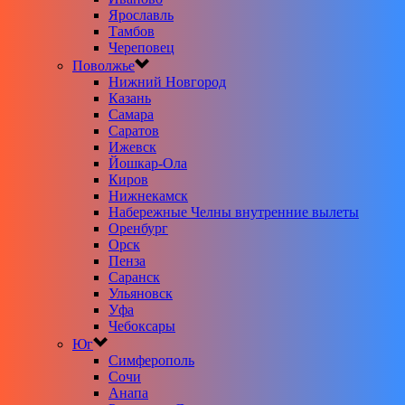
Ярославль
Тамбов
Череповец
Поволжье
Нижний Новгород
Казань
Самара
Саратов
Ижевск
Йошкар-Ола
Киров
Нижнекамск
Набережные Челны внутренние вылеты
Оренбург
Орск
Пенза
Саранск
Ульяновск
Уфа
Чебоксары
Юг
Симферополь
Сочи
Анапа