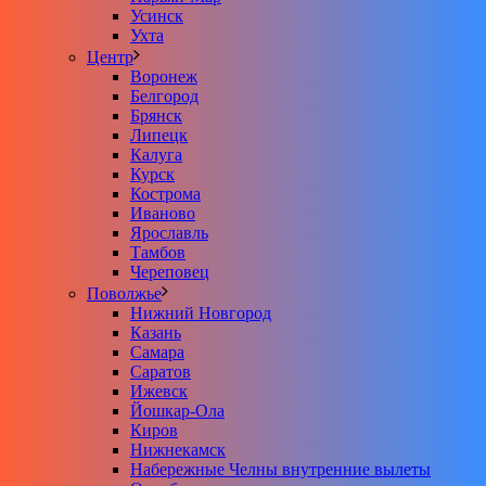
Усинск
Ухта
Центр
Воронеж
Белгород
Брянск
Липецк
Калуга
Курск
Кострома
Иваново
Ярославль
Тамбов
Череповец
Поволжье
Нижний Новгород
Казань
Самара
Саратов
Ижевск
Йошкар-Ола
Киров
Нижнекамск
Набережные Челны внутренние вылеты