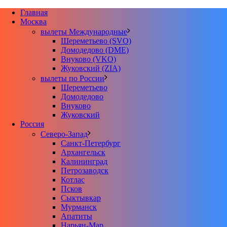
Главная
Москва
вылеты Международные
Шереметьево (SVO)
Домодедово (DME)
Внуково (VKO)
Жуковский (ZIA)
вылеты по России
Шереметьево
Домодедово
Внуково
Жуковский
Россия
Северо-Запад
Санкт-Петербург
Архангельск
Калининград
Петрозаводск
Котлас
Псков
Сыктывкар
Мурманск
Апатиты
Нарьян-Мар