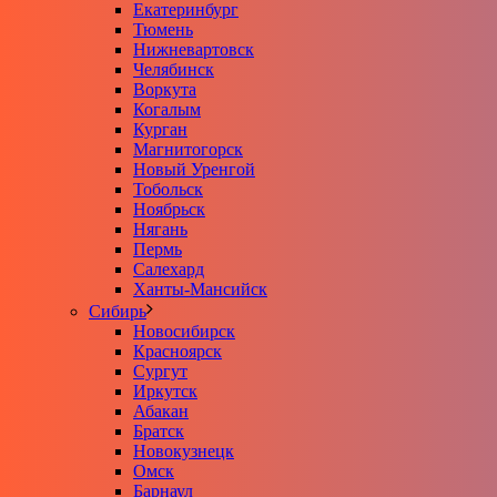
Екатеринбург
Тюмень
Нижневартовск
Челябинск
Воркута
Когалым
Курган
Магнитогорск
Новый Уренгой
Тобольск
Ноябрьск
Нягань
Пермь
Салехард
Ханты-Мансийск
Сибирь
Новосибирск
Красноярск
Сургут
Иркутск
Абакан
Братск
Новокузнецк
Омск
Барнаул