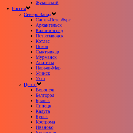
Жуковский
Россия
Северо-Запад
Санкт-Петербург
Архангельск
Калининград
Петрозаводск
Котлас
Псков
Сыктывкар
Мурманск
Апатиты
Нарьян-Мар
Усинск
Ухта
Центр
Воронеж
Белгород
Брянск
Липецк
Калуга
Курск
Кострома
Иваново
Ярославль