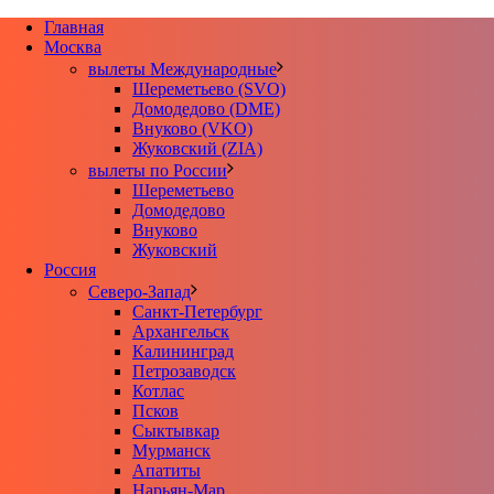
Главная
Москва
вылеты Международные
Шереметьево (SVO)
Домодедово (DME)
Внуково (VKO)
Жуковский (ZIA)
вылеты по России
Шереметьево
Домодедово
Внуково
Жуковский
Россия
Северо-Запад
Санкт-Петербург
Архангельск
Калининград
Петрозаводск
Котлас
Псков
Сыктывкар
Мурманск
Апатиты
Нарьян-Мар