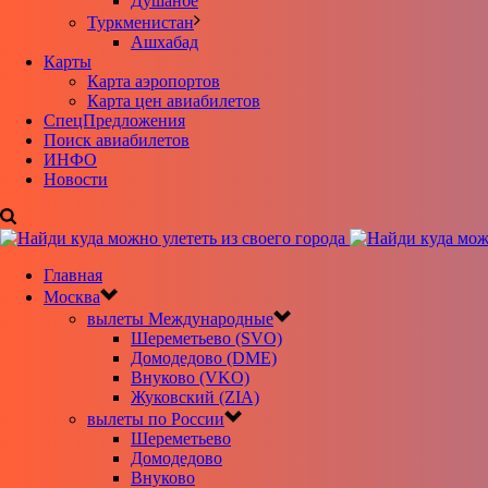
Душанбе
Туркменистан
Ашхабад
Карты
Карта аэропортов
Карта цен авиабилетов
CпецПредложения
Поиск авиабилетов
ИНФО
Новости
Главная
Москва
вылеты Международные
Шереметьево (SVO)
Домодедово (DME)
Внуково (VKO)
Жуковский (ZIA)
вылеты по России
Шереметьево
Домодедово
Внуково