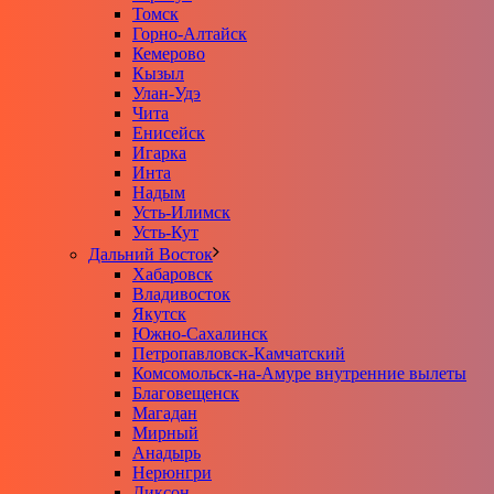
Томск
Горно-Алтайск
Кемерово
Кызыл
Улан-Удэ
Чита
Енисейск
Игарка
Инта
Надым
Усть-Илимск
Усть-Кут
Дальний Восток
Хабаровск
Владивосток
Якутск
Южно-Сахалинск
Петропавловск-Камчатский
Комсомольск-на-Амуре внутренние вылеты
Благовещенск
Магадан
Мирный
Анадырь
Нерюнгри
Диксон