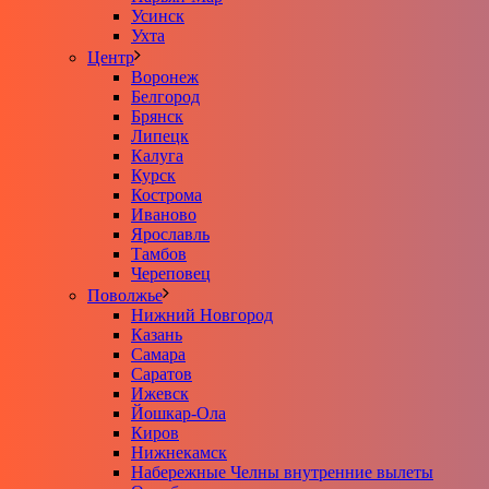
Усинск
Ухта
Центр
Воронеж
Белгород
Брянск
Липецк
Калуга
Курск
Кострома
Иваново
Ярославль
Тамбов
Череповец
Поволжье
Нижний Новгород
Казань
Самара
Саратов
Ижевск
Йошкар-Ола
Киров
Нижнекамск
Набережные Челны внутренние вылеты