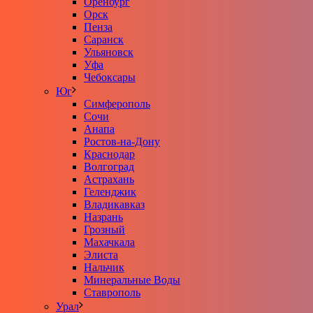
Оренбург
Орск
Пенза
Саранск
Ульяновск
Уфа
Чебоксары
Юг
Симферополь
Сочи
Анапа
Ростов-на-Дону
Краснодар
Волгоград
Астрахань
Геленджик
Владикавказ
Назрань
Грозный
Махачкала
Элиста
Нальчик
Минеральные Воды
Ставрополь
Урал