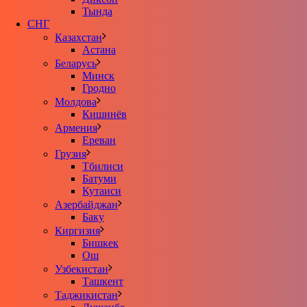
Тында
СНГ
Казахстан
Астана
Беларусь
Минск
Гродно
Молдова
Кишинёв
Армения
Ереван
Грузия
Тбилиси
Батуми
Кутаиси
Азербайджан
Баку
Киргизия
Бишкек
Ош
Узбекистан
Ташкент
Таджикистан