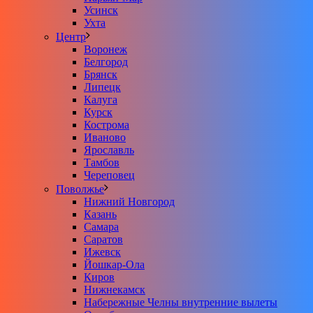
Усинск
Ухта
Центр
Воронеж
Белгород
Брянск
Липецк
Калуга
Курск
Кострома
Иваново
Ярославль
Тамбов
Череповец
Поволжье
Нижний Новгород
Казань
Самара
Саратов
Ижевск
Йошкар-Ола
Киров
Нижнекамск
Набережные Челны внутренние вылеты