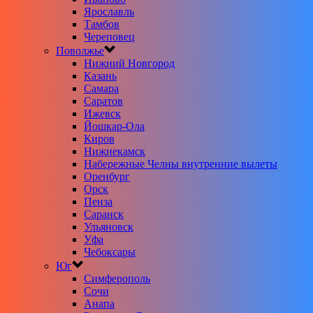
Ярославль
Тамбов
Череповец
Поволжье
Нижний Новгород
Казань
Самара
Саратов
Ижевск
Йошкар-Ола
Киров
Нижнекамск
Набережные Челны внутренние вылеты
Оренбург
Орск
Пенза
Саранск
Ульяновск
Уфа
Чебоксары
Юг
Симферополь
Сочи
Анапа