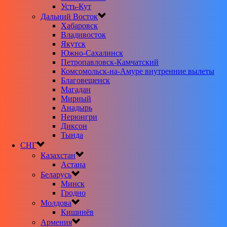
Усть-Кут
Дальний Восток
Хабаровск
Владивосток
Якутск
Южно-Сахалинск
Петропавловск-Камчатский
Комсомольск-на-Амуре внутренние вылеты
Благовещенск
Магадан
Мирный
Анадырь
Нерюнгри
Диксон
Тында
СНГ
Казахстан
Астана
Беларусь
Минск
Гродно
Молдова
Кишинёв
Армения