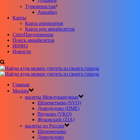
Душанбе
Туркменистан
Ашхабад
Карты
Карта аэропортов
Карта цен авиабилетов
CпецПредложения
Поиск авиабилетов
ИНФО
Новости
Главная
Москва
вылеты Международные
Шереметьево (SVO)
Домодедово (DME)
Внуково (VKO)
Жуковский (ZIA)
вылеты по России
Шереметьево
Домодедово