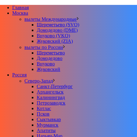
Главная
Москва
вылеты Международные
Шереметьево (SVO)
Домодедово (DME)
Внуково (VKO)
Жуковский (ZIA)
вылеты по России
Шереметьево
Домодедово
Внуково
Жуковский
Россия
Северо-Запад
Санкт-Петербург
Архангельск
Калининград
Петрозаводск
Котлас
Псков
Сыктывкар
Мурманск
Апатиты
Нарьян-Мар