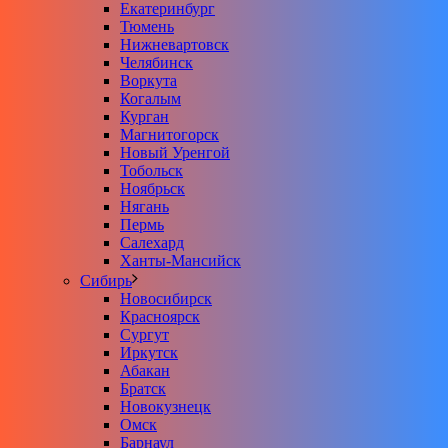
Екатеринбург
Тюмень
Нижневартовск
Челябинск
Воркута
Когалым
Курган
Магнитогорск
Новый Уренгой
Тобольск
Ноябрьск
Нягань
Пермь
Салехард
Ханты-Мансийск
Сибирь
Новосибирск
Красноярск
Сургут
Иркутск
Абакан
Братск
Новокузнецк
Омск
Барнаул