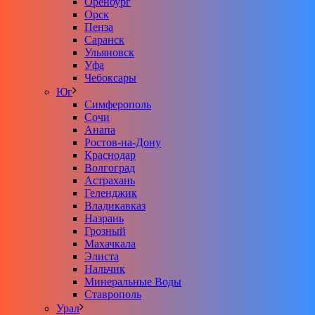
Оренбург
Орск
Пенза
Саранск
Ульяновск
Уфа
Чебоксары
Юг
Симферополь
Сочи
Анапа
Ростов-на-Дону
Краснодар
Волгоград
Астрахань
Геленджик
Владикавказ
Назрань
Грозный
Махачкала
Элиста
Нальчик
Минеральные Воды
Ставрополь
Урал