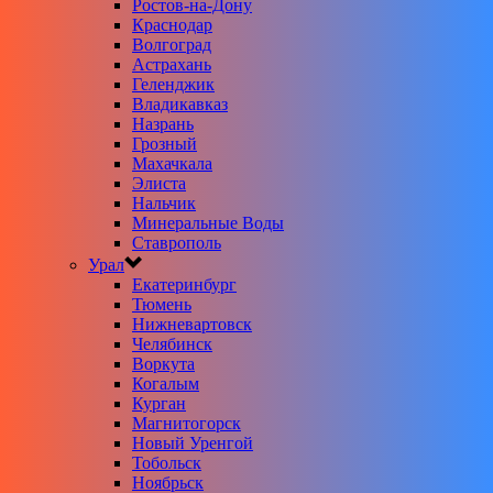
Ростов-на-Дону
Краснодар
Волгоград
Астрахань
Геленджик
Владикавказ
Назрань
Грозный
Махачкала
Элиста
Нальчик
Минеральные Воды
Ставрополь
Урал
Екатеринбург
Тюмень
Нижневартовск
Челябинск
Воркута
Когалым
Курган
Магнитогорск
Новый Уренгой
Тобольск
Ноябрьск