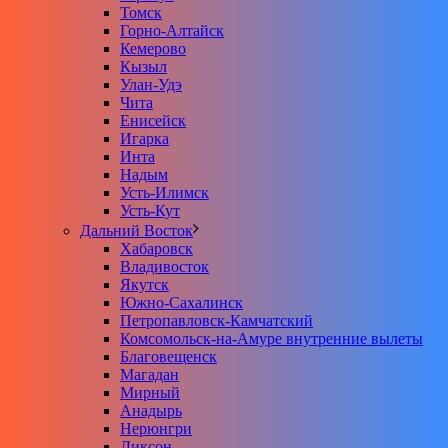
Томск
Горно-Алтайск
Кемерово
Кызыл
Улан-Удэ
Чита
Енисейск
Игарка
Инта
Надым
Усть-Илимск
Усть-Кут
Дальний Восток
Хабаровск
Владивосток
Якутск
Южно-Сахалинск
Петропавловск-Камчатский
Комсомольск-на-Амуре внутренние вылеты
Благовещенск
Магадан
Мирный
Анадырь
Нерюнгри
Диксон