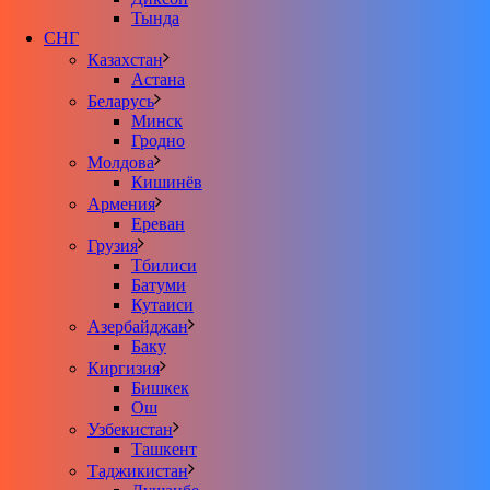
Тында
СНГ
Казахстан
Астана
Беларусь
Минск
Гродно
Молдова
Кишинёв
Армения
Ереван
Грузия
Тбилиси
Батуми
Кутаиси
Азербайджан
Баку
Киргизия
Бишкек
Ош
Узбекистан
Ташкент
Таджикистан