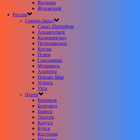
Внуково
Жуковский
Россия
Северо-Запад
Санкт-Петербург
Архангельск
Калининград
Петрозаводск
Котлас
Псков
Сыктывкар
Мурманск
Апатиты
Нарьян-Мар
Усинск
Ухта
Центр
Воронеж
Белгород
Брянск
Липецк
Калуга
Курск
Кострома
Иваново