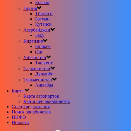
Ереван
Грузия
Тбилиси
Батуми
Кутаиси
Азербайджан
Баку
Киргизия
Бишкек
Ош
Узбекистан
Ташкент
Таджикистан
Душанбе
Туркменистан
Ашхабад
Карты
Карта аэропортов
Карта цен авиабилетов
CпецПредложения
Поиск авиабилетов
ИНФО
Новости