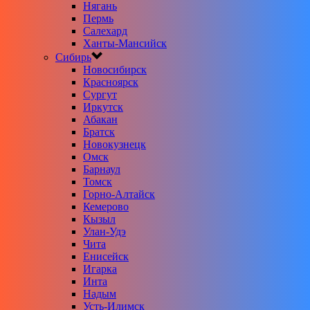
Нягань
Пермь
Салехард
Ханты-Мансийск
Сибирь
Новосибирск
Красноярск
Сургут
Иркутск
Абакан
Братск
Новокузнецк
Омск
Барнаул
Томск
Горно-Алтайск
Кемерово
Кызыл
Улан-Удэ
Чита
Енисейск
Игарка
Инта
Надым
Усть-Илимск