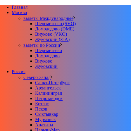
Главная
Москва
вылеты Международные
Шереметьево (SVO)
Домодедово (DME)
Внуково (VKO)
Жуковский (ZIA)
вылеты по России
Шереметьево
Домодедово
Внуково
Жуковский
Россия
Северо-Запад
Санкт-Петербург
Архангельск
Калининград
Петрозаводск
Котлас
Псков
Сыктывкар
Мурманск
Апатиты
Нарьян-Мар