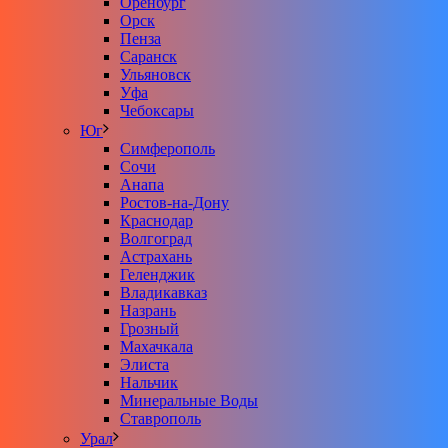
Оренбург
Орск
Пенза
Саранск
Ульяновск
Уфа
Чебоксары
Юг
Симферополь
Сочи
Анапа
Ростов-на-Дону
Краснодар
Волгоград
Астрахань
Геленджик
Владикавказ
Назрань
Грозный
Махачкала
Элиста
Нальчик
Минеральные Воды
Ставрополь
Урал