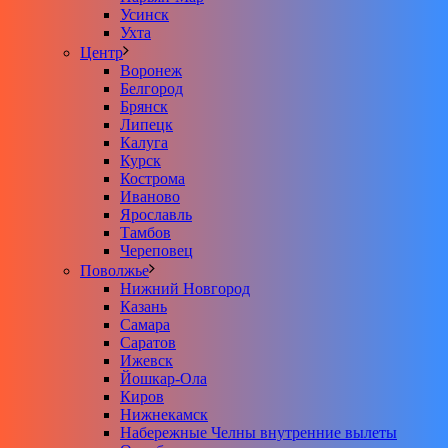
Усинск
Ухта
Центр
Воронеж
Белгород
Брянск
Липецк
Калуга
Курск
Кострома
Иваново
Ярославль
Тамбов
Череповец
Поволжье
Нижний Новгород
Казань
Самара
Саратов
Ижевск
Йошкар-Ола
Киров
Нижнекамск
Набережные Челны внутренние вылеты