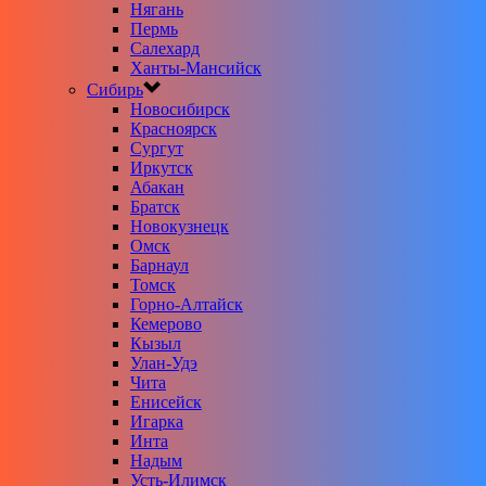
Нягань
Пермь
Салехард
Ханты-Мансийск
Сибирь
Новосибирск
Красноярск
Сургут
Иркутск
Абакан
Братск
Новокузнецк
Омск
Барнаул
Томск
Горно-Алтайск
Кемерово
Кызыл
Улан-Удэ
Чита
Енисейск
Игарка
Инта
Надым
Усть-Илимск