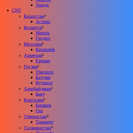
Тында
СНГ
Казахстан
Астана
Беларусь
Минск
Гродно
Молдова
Кишинёв
Армения
Ереван
Грузия
Тбилиси
Батуми
Кутаиси
Азербайджан
Баку
Киргизия
Бишкек
Ош
Узбекистан
Ташкент
Таджикистан