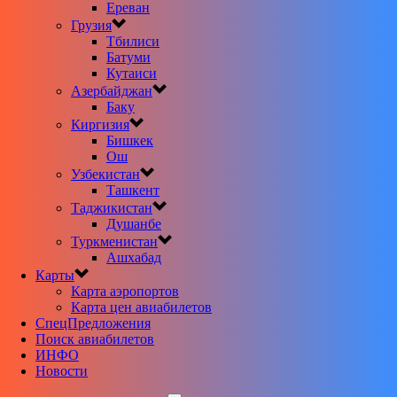
Ереван
Грузия
Тбилиси
Батуми
Кутаиси
Азербайджан
Баку
Киргизия
Бишкек
Ош
Узбекистан
Ташкент
Таджикистан
Душанбе
Туркменистан
Ашхабад
Карты
Карта аэропортов
Карта цен авиабилетов
CпецПредложения
Поиск авиабилетов
ИНФО
Новости