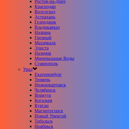
Ростов-на-Дону
Краснодар
Волгоград
Астрахань
Геленджик
Владикавказ
Назрань
Грозный
Махачкала
Элиста
Нальчик
Минеральные Воды
Ставрополь
Урал
Екатеринбург
Тюмень
Нижневартовск
Челябинск
Воркута
Когалым
Курган
Магнитогорск
Новый Уренгой
Тобольск
Ноябрьск