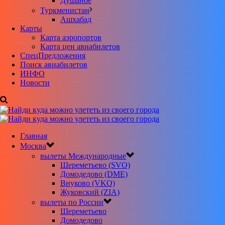
Душанбе
Туркменистан
Ашхабад
Карты
Карта аэропортов
Карта цен авиабилетов
CпецПредложения
Поиск авиабилетов
ИНФО
Новости
Главная
Москва
вылеты Международные
Шереметьево (SVO)
Домодедово (DME)
Внуково (VKO)
Жуковский (ZIA)
вылеты по России
Шереметьево
Домодедово