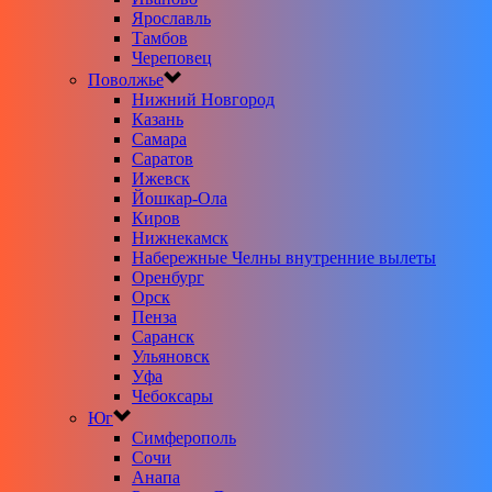
Ярославль
Тамбов
Череповец
Поволжье
Нижний Новгород
Казань
Самара
Саратов
Ижевск
Йошкар-Ола
Киров
Нижнекамск
Набережные Челны внутренние вылеты
Оренбург
Орск
Пенза
Саранск
Ульяновск
Уфа
Чебоксары
Юг
Симферополь
Сочи
Анапа