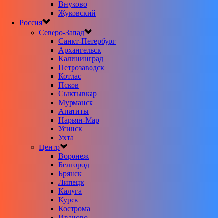
Внуково
Жуковский
Россия
Северо-Запад
Санкт-Петербург
Архангельск
Калининград
Петрозаводск
Котлас
Псков
Сыктывкар
Мурманск
Апатиты
Нарьян-Мар
Усинск
Ухта
Центр
Воронеж
Белгород
Брянск
Липецк
Калуга
Курск
Кострома
Иваново