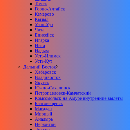
Томск
Горно-Алтайск
Кемерово
Кызыл
Улан-Удэ
Чита
Енисейск
Игарка
Инта
Надым
Усть-Илимск
Усть-Кут
Дальний Восток
Хабаровск
Владивосток
Якутск
Южно-Сахалинск
Петропавловск-Камчатский
Комсомольск-на-Амуре внутренние вылеты
Благовещенск
Магадан
Мирный
Анадырь
Нерюнгри
Диксон