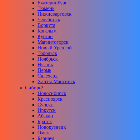
Екатеринбург
Тюмень
Нижневартовск
Челябинск
Воркута
Когалым
Курган
Магнитогорск
Новый Уренгой
Тобольск
Ноябрьск
Нягань
Пермь
Салехард
Ханты-Мансийск
Сибирь
Новосибирск
Красноярск
Сургут
Иркутск
Абакан
Братск
Новокузнецк
Омск
Барнаул