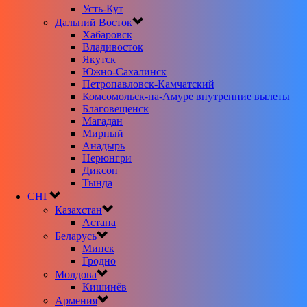
Усть-Кут
Дальний Восток
Хабаровск
Владивосток
Якутск
Южно-Сахалинск
Петропавловск-Камчатский
Комсомольск-на-Амуре внутренние вылеты
Благовещенск
Магадан
Мирный
Анадырь
Нерюнгри
Диксон
Тында
СНГ
Казахстан
Астана
Беларусь
Минск
Гродно
Молдова
Кишинёв
Армения