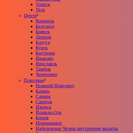
Усинск
Ухта
Центр
Воронеж
Белгород
Брянск
Липецк
Калуга
Курск
Кострома
Иваново
Ярославль
Тамбов
Череповец
Поволжье
Нижний Новгород
Казань
Самара
Саратов
Ижевск
Йошкар-Ола
Киров
Нижнекамск
Набережные Челны внутренние вылеты