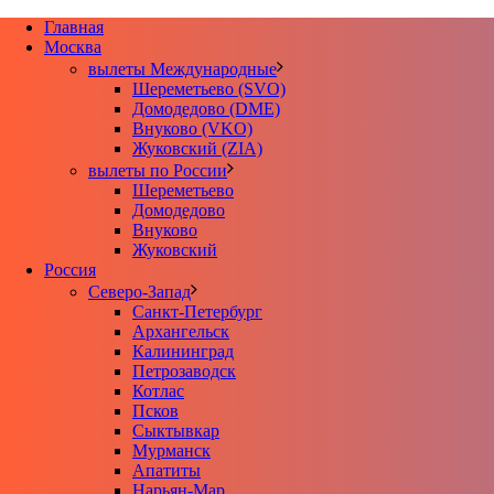
Главная
Москва
вылеты Международные
Шереметьево (SVO)
Домодедово (DME)
Внуково (VKO)
Жуковский (ZIA)
вылеты по России
Шереметьево
Домодедово
Внуково
Жуковский
Россия
Северо-Запад
Санкт-Петербург
Архангельск
Калининград
Петрозаводск
Котлас
Псков
Сыктывкар
Мурманск
Апатиты
Нарьян-Мар