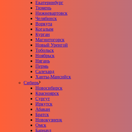
Екатеринбург
Тюмень
Нижневартовск
Челябинск
Воркута
Когалым
Курган
Магнитогорск
Новый Уренгой
Тобольск
Ноябрьск
Нягань
Пермь
Салехард
Ханты-Мансийск
Сибирь
Новосибирск
Красноярск
Сургут
Иркутск
Абакан
Братск
Новокузнецк
Омск
Барнаул