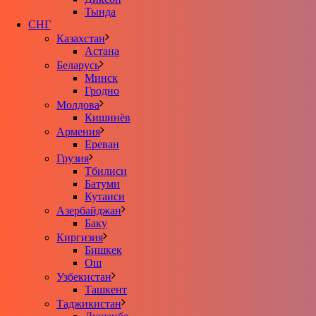
Тында
СНГ
Казахстан
Астана
Беларусь
Минск
Гродно
Молдова
Кишинёв
Армения
Ереван
Грузия
Тбилиси
Батуми
Кутаиси
Азербайджан
Баку
Киргизия
Бишкек
Ош
Узбекистан
Ташкент
Таджикистан