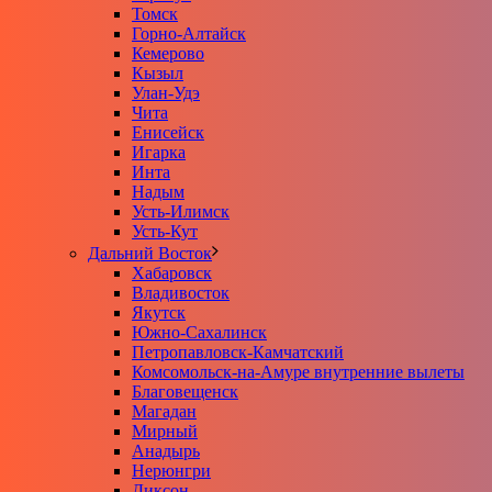
Томск
Горно-Алтайск
Кемерово
Кызыл
Улан-Удэ
Чита
Енисейск
Игарка
Инта
Надым
Усть-Илимск
Усть-Кут
Дальний Восток
Хабаровск
Владивосток
Якутск
Южно-Сахалинск
Петропавловск-Камчатский
Комсомольск-на-Амуре внутренние вылеты
Благовещенск
Магадан
Мирный
Анадырь
Нерюнгри
Диксон