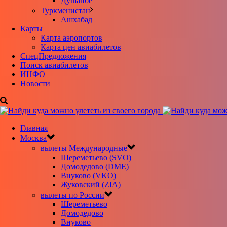
Душанбе
Туркменистан
Ашхабад
Карты
Карта аэропортов
Карта цен авиабилетов
CпецПредложения
Поиск авиабилетов
ИНФО
Новости
Главная
Москва
вылеты Международные
Шереметьево (SVO)
Домодедово (DME)
Внуково (VKO)
Жуковский (ZIA)
вылеты по России
Шереметьево
Домодедово
Внуково