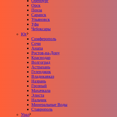
Оренбург
Орск
Пенза
Саранск
Ульяновск
Уфа
Чебоксары
Юг
Симферополь
Сочи
Анапа
Ростов-на-Дону
Краснодар
Волгоград
Астрахань
Геленджик
Владикавказ
Назрань
Грозный
Махачкала
Элиста
Нальчик
Минеральные Воды
Ставрополь
Урал