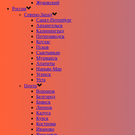
Жуковский
Россия
Северо-Запад
Санкт-Петербург
Архангельск
Калининград
Петрозаводск
Котлас
Псков
Сыктывкар
Мурманск
Апатиты
Нарьян-Мар
Усинск
Ухта
Центр
Воронеж
Белгород
Брянск
Липецк
Калуга
Курск
Кострома
Иваново
Ярославль