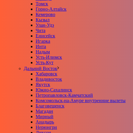
Томск
Горно-Алтайск
Кемерово
Кызыл
Улан-Удэ
Чита
Енисейск
Игарка
Инта
Надым
Усть-Илимск
Усть-Кут
Дальний Восток
Хабаровск
Владивосток
Якутск
Южно-Сахалинск
Петропавловск-Камчатский
Комсомольск-на-Амуре внутренние вылеты
Благовещенск
Магадан
Мирный
Анадырь
Нерюнгри
Диксон