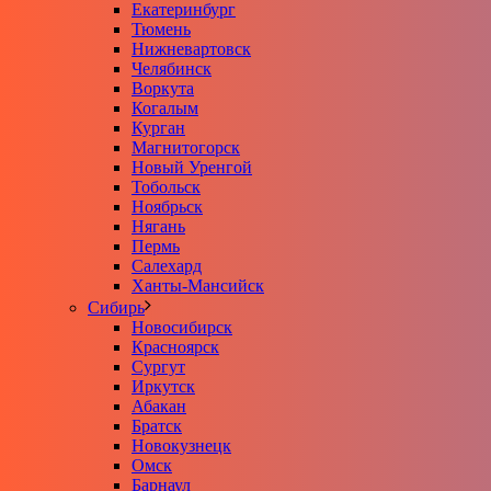
Екатеринбург
Тюмень
Нижневартовск
Челябинск
Воркута
Когалым
Курган
Магнитогорск
Новый Уренгой
Тобольск
Ноябрьск
Нягань
Пермь
Салехард
Ханты-Мансийск
Сибирь
Новосибирск
Красноярск
Сургут
Иркутск
Абакан
Братск
Новокузнецк
Омск
Барнаул