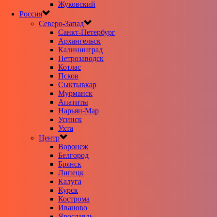
Жуковский
Россия
Северо-Запад
Санкт-Петербург
Архангельск
Калининград
Петрозаводск
Котлас
Псков
Сыктывкар
Мурманск
Апатиты
Нарьян-Мар
Усинск
Ухта
Центр
Воронеж
Белгород
Брянск
Липецк
Калуга
Курск
Кострома
Иваново
Ярославль