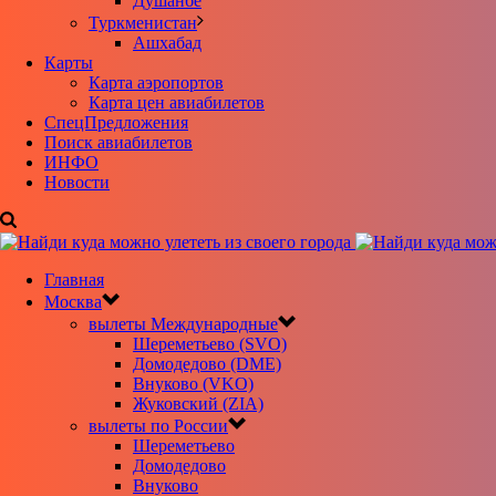
Душанбе
Туркменистан
Ашхабад
Карты
Карта аэропортов
Карта цен авиабилетов
CпецПредложения
Поиск авиабилетов
ИНФО
Новости
Главная
Москва
вылеты Международные
Шереметьево (SVO)
Домодедово (DME)
Внуково (VKO)
Жуковский (ZIA)
вылеты по России
Шереметьево
Домодедово
Внуково