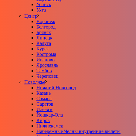
Усинск
Ухта
Центр
Воронеж
Белгород
Брянск
Липецк
Калуга
Курск
Кострома
Иваново
Ярославль
Тамбов
Череповец
Поволжье
Нижний Новгород
Казань
Самара
Саратов
Ижевск
Йошкар-Ола
Киров
Нижнекамск
Набережные Челны внутренние вылеты