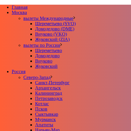
Главная
Москва
вылеты Международные
Шереметьево (SVO)
Домодедово (DME)
Внуково (VKO)
Жуковский (ZIA)
вылеты по России
Шереметьево
Домодедово
Внуково
Жуковский
Россия
Северо-Запад
Санкт-Петербург
Архангельск
Калининград
Петрозаводск
Котлас
Псков
Сыктывкар
Мурманск
Апатиты
Нарьян-Мар