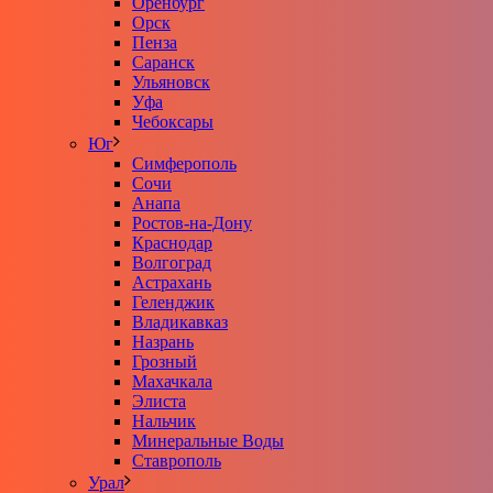
Оренбург
Орск
Пенза
Саранск
Ульяновск
Уфа
Чебоксары
Юг
Симферополь
Сочи
Анапа
Ростов-на-Дону
Краснодар
Волгоград
Астрахань
Геленджик
Владикавказ
Назрань
Грозный
Махачкала
Элиста
Нальчик
Минеральные Воды
Ставрополь
Урал