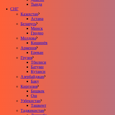
Тында
СНГ
Казахстан
Астана
Беларусь
Минск
Гродно
Молдова
Кишинёв
Армения
Ереван
Грузия
Тбилиси
Батуми
Кутаиси
Азербайджан
Баку
Киргизия
Бишкек
Ош
Узбекистан
Ташкент
Таджикистан