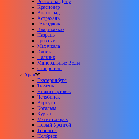
Ростов-на-Дону
Краснодар
Волгоград
Астрахань
Геленджик
Владикавказ
Назрань
Грозный
Махачкала
Элиста
Нальчик
Минеральные Воды
Ставрополь
Урал
Екатеринбург
Тюмень
Нижневартовск
Челябинск
Воркута
Когалым
Курган
Магнитогорск
Новый Уренгой
Тобольск
Ноябрьск