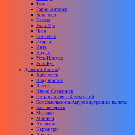
Томск
Горно-Алтайск
Кемерово
Кызыл
Улан-Удэ
Чита
Енисейск
Игарка
Инта
Надым
Усть-Илимск
Усть-Кут
Дальний Восток
Хабаровск
Владивосток
Якутск
Южно-Сахалинск
Петропавловск-Камчатский
Комсомольск-на-Амуре внутренние вылеты
Благовещенск
Магадан
Мирный
Анадырь
Нерюнгри
Диксон