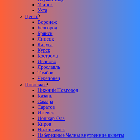
Усинск
Ухта
Центр
Воронеж
Белгород
Брянск
Липецк
Калуга
Курск
Кострома
Иваново
Ярославль
Тамбов
Череповец
Поволжье
Нижний Новгород
Казань
Самара
Саратов
Ижевск
Йошкар-Ола
Киров
Нижнекамск
Набережные Челны внутренние вылеты