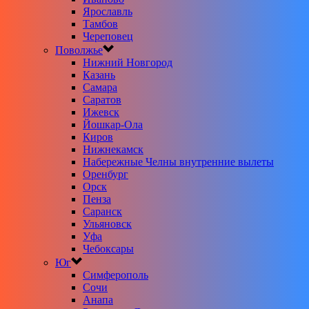
Ярославль
Тамбов
Череповец
Поволжье
Нижний Новгород
Казань
Самара
Саратов
Ижевск
Йошкар-Ола
Киров
Нижнекамск
Набережные Челны внутренние вылеты
Оренбург
Орск
Пенза
Саранск
Ульяновск
Уфа
Чебоксары
Юг
Симферополь
Сочи
Анапа