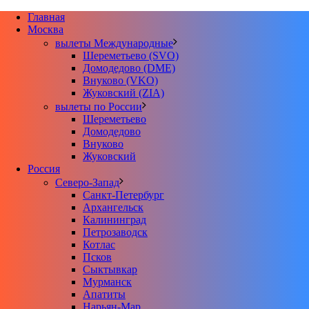
Главная
Москва
вылеты Международные
Шереметьево (SVO)
Домодедово (DME)
Внуково (VKO)
Жуковский (ZIA)
вылеты по России
Шереметьево
Домодедово
Внуково
Жуковский
Россия
Северо-Запад
Санкт-Петербург
Архангельск
Калининград
Петрозаводск
Котлас
Псков
Сыктывкар
Мурманск
Апатиты
Нарьян-Мар