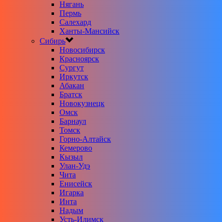
Нягань
Пермь
Салехард
Ханты-Мансийск
Сибирь
Новосибирск
Красноярск
Сургут
Иркутск
Абакан
Братск
Новокузнецк
Омск
Барнаул
Томск
Горно-Алтайск
Кемерово
Кызыл
Улан-Удэ
Чита
Енисейск
Игарка
Инта
Надым
Усть-Илимск