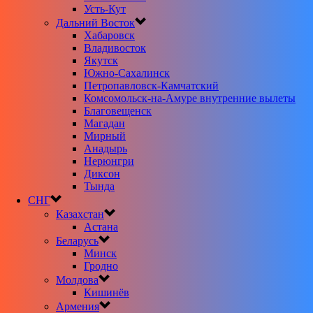
Усть-Кут
Дальний Восток
Хабаровск
Владивосток
Якутск
Южно-Сахалинск
Петропавловск-Камчатский
Комсомольск-на-Амуре внутренние вылеты
Благовещенск
Магадан
Мирный
Анадырь
Нерюнгри
Диксон
Тында
СНГ
Казахстан
Астана
Беларусь
Минск
Гродно
Молдова
Кишинёв
Армения