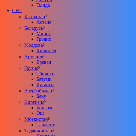
Тында
СНГ
Казахстан
Астана
Беларусь
Минск
Гродно
Молдова
Кишинёв
Армения
Ереван
Грузия
Тбилиси
Батуми
Кутаиси
Азербайджан
Баку
Киргизия
Бишкек
Ош
Узбекистан
Ташкент
Таджикистан