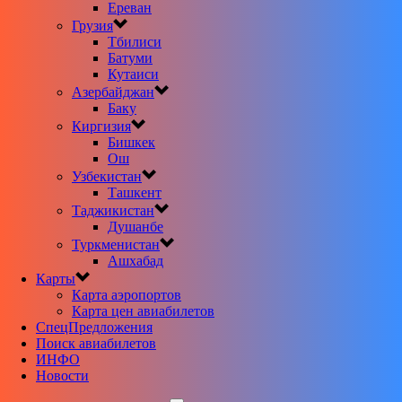
Ереван
Грузия
Тбилиси
Батуми
Кутаиси
Азербайджан
Баку
Киргизия
Бишкек
Ош
Узбекистан
Ташкент
Таджикистан
Душанбе
Туркменистан
Ашхабад
Карты
Карта аэропортов
Карта цен авиабилетов
CпецПредложения
Поиск авиабилетов
ИНФО
Новости