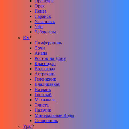
Оренбург
Орск
Пенза
Саранск
Ульяновск
Уфа
Чебоксары
Юг
Симферополь
Сочи
Анапа
Ростов-на-Дону
Краснодар
Волгоград
Астрахань
Геленджик
Владикавказ
Назрань
Грозный
Махачкала
Элиста
Нальчик
Минеральные Воды
Ставрополь
Урал