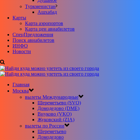
Душанбе
Туркменистан
Ашхабад
Карты
Карта аэропортов
Карта цен авиабилетов
CпецПредложения
Поиск авиабилетов
ИНФО
Новости
Главная
Москва
вылеты Международные
Шереметьево (SVO)
Домодедово (DME)
Внуково (VKO)
Жуковский (ZIA)
вылеты по России
Шереметьево
Домодедово