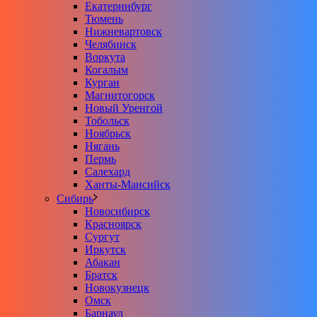
Екатеринбург
Тюмень
Нижневартовск
Челябинск
Воркута
Когалым
Курган
Магнитогорск
Новый Уренгой
Тобольск
Ноябрьск
Нягань
Пермь
Салехард
Ханты-Мансийск
Сибирь
Новосибирск
Красноярск
Сургут
Иркутск
Абакан
Братск
Новокузнецк
Омск
Барнаул