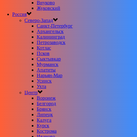
Внуково
Жуковский
Россия
Северо-Запад
Санкт-Петербург
Архангельск
Калининград
Петрозаводск
Котлас
Псков
Сыктывкар
Мурманск
Апатиты
Нарьян-Мар
Усинск
Ухта
Центр
Воронеж
Белгород
Брянск
Липецк
Калуга
Курск
Кострома
Иваново