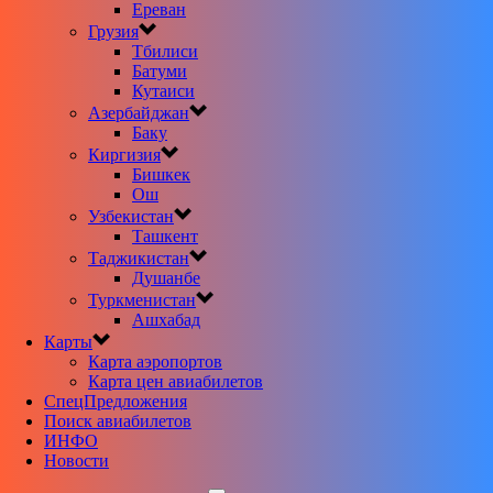
Ереван
Грузия
Тбилиси
Батуми
Кутаиси
Азербайджан
Баку
Киргизия
Бишкек
Ош
Узбекистан
Ташкент
Таджикистан
Душанбе
Туркменистан
Ашхабад
Карты
Карта аэропортов
Карта цен авиабилетов
CпецПредложения
Поиск авиабилетов
ИНФО
Новости