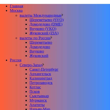
Главная
Москва
вылеты Международные
Шереметьево (SVO)
Домодедово (DME)
Внуково (VKO)
Жуковский (ZIA)
вылеты по России
Шереметьево
Домодедово
Внуково
Жуковский
Россия
Северо-Запад
Санкт-Петербург
Архангельск
Калининград
Петрозаводск
Котлас
Псков
Сыктывкар
Мурманск
Апатиты
Нарьян-Мар