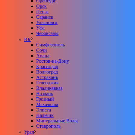
Оренбург
Орск
Пенза
Саранск
Ульяновск
Уфа
Чебоксары
Юг
Симферополь
Сочи
Анапа
Ростов-на-Дону
Краснодар
Волгоград
Астрахань
Геленджик
Владикавказ
Назрань
Грозный
Махачкала
Элиста
Нальчик
Минеральные Воды
Ставрополь
Урал