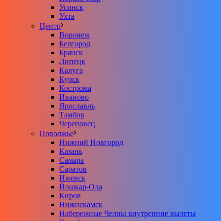
Усинск
Ухта
Центр
Воронеж
Белгород
Брянск
Липецк
Калуга
Курск
Кострома
Иваново
Ярославль
Тамбов
Череповец
Поволжье
Нижний Новгород
Казань
Самара
Саратов
Ижевск
Йошкар-Ола
Киров
Нижнекамск
Набережные Челны внутренние вылеты