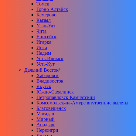
Томск
Горно-Алтайск
Кемерово
Кызыл
Улан-Удэ
Чита
Енисейск
Игарка
Инта
Надым
Усть-Илимск
Усть-Кут
Дальний Восток
Хабаровск
Владивосток
Якутск
Южно-Сахалинск
Петропавловск-Камчатский
Комсомольск-на-Амуре внутренние вылеты
Благовещенск
Магадан
Мирный
Анадырь
Нерюнгри
Диксон