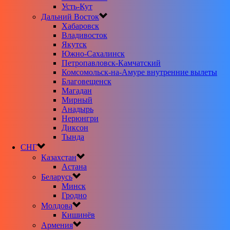
Усть-Кут
Дальний Восток
Хабаровск
Владивосток
Якутск
Южно-Сахалинск
Петропавловск-Камчатский
Комсомольск-на-Амуре внутренние вылеты
Благовещенск
Магадан
Мирный
Анадырь
Нерюнгри
Диксон
Тында
СНГ
Казахстан
Астана
Беларусь
Минск
Гродно
Молдова
Кишинёв
Армения