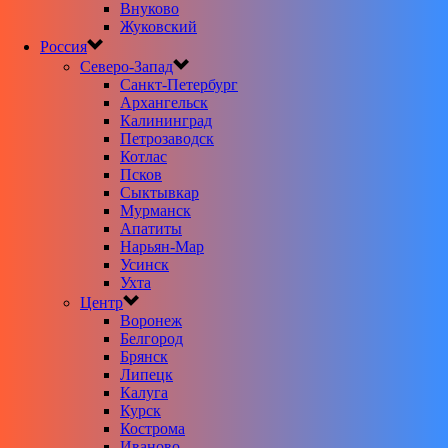
Внуково
Жуковский
Россия
Северо-Запад
Санкт-Петербург
Архангельск
Калининград
Петрозаводск
Котлас
Псков
Сыктывкар
Мурманск
Апатиты
Нарьян-Мар
Усинск
Ухта
Центр
Воронеж
Белгород
Брянск
Липецк
Калуга
Курск
Кострома
Иваново