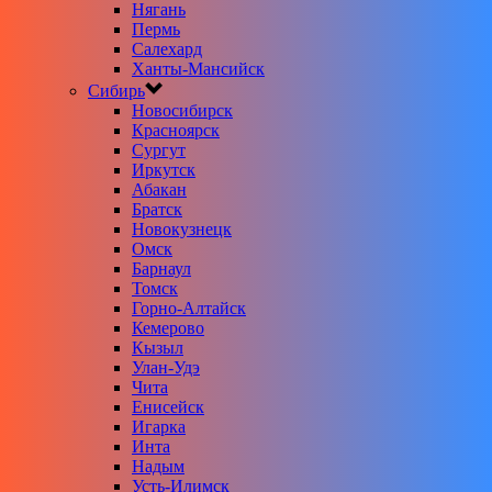
Нягань
Пермь
Салехард
Ханты-Мансийск
Сибирь
Новосибирск
Красноярск
Сургут
Иркутск
Абакан
Братск
Новокузнецк
Омск
Барнаул
Томск
Горно-Алтайск
Кемерово
Кызыл
Улан-Удэ
Чита
Енисейск
Игарка
Инта
Надым
Усть-Илимск