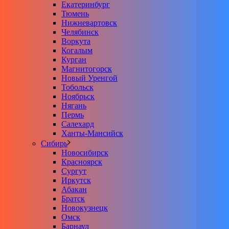
Екатеринбург
Тюмень
Нижневартовск
Челябинск
Воркута
Когалым
Курган
Магнитогорск
Новый Уренгой
Тобольск
Ноябрьск
Нягань
Пермь
Салехард
Ханты-Мансийск
Сибирь
Новосибирск
Красноярск
Сургут
Иркутск
Абакан
Братск
Новокузнецк
Омск
Барнаул