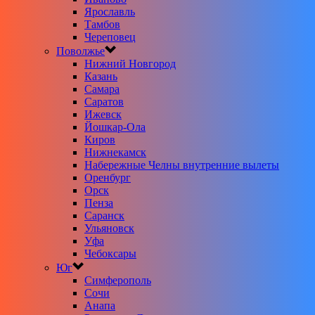
Ярославль
Тамбов
Череповец
Поволжье
Нижний Новгород
Казань
Самара
Саратов
Ижевск
Йошкар-Ола
Киров
Нижнекамск
Набережные Челны внутренние вылеты
Оренбург
Орск
Пенза
Саранск
Ульяновск
Уфа
Чебоксары
Юг
Симферополь
Сочи
Анапа