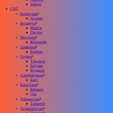
Тында
СНГ
Казахстан
Астана
Беларусь
Минск
Гродно
Молдова
Кишинёв
Армения
Ереван
Грузия
Тбилиси
Батуми
Кутаиси
Азербайджан
Баку
Киргизия
Бишкек
Ош
Узбекистан
Ташкент
Таджикистан