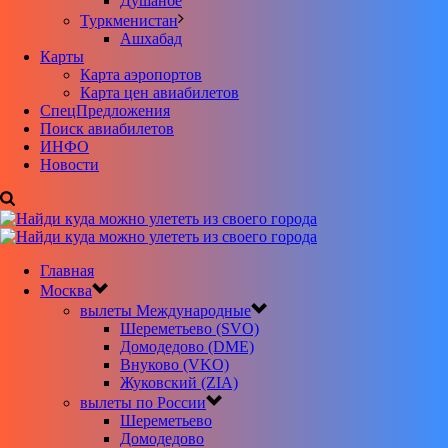
Душанбе
Туркменистан
Ашхабад
Карты
Карта аэропортов
Карта цен авиабилетов
CпецПредложения
Поиск авиабилетов
ИНФО
Новости
Главная
Москва
вылеты Международные
Шереметьево (SVO)
Домодедово (DME)
Внуково (VKO)
Жуковский (ZIA)
вылеты по России
Шереметьево
Домодедово