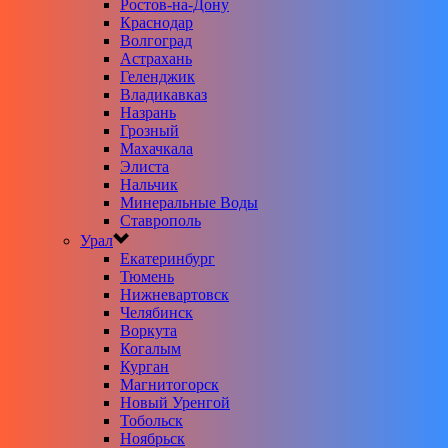
Ростов-на-Дону
Краснодар
Волгоград
Астрахань
Геленджик
Владикавказ
Назрань
Грозный
Махачкала
Элиста
Нальчик
Минеральные Воды
Ставрополь
Урал
Екатеринбург
Тюмень
Нижневартовск
Челябинск
Воркута
Когалым
Курган
Магнитогорск
Новый Уренгой
Тобольск
Ноябрьск