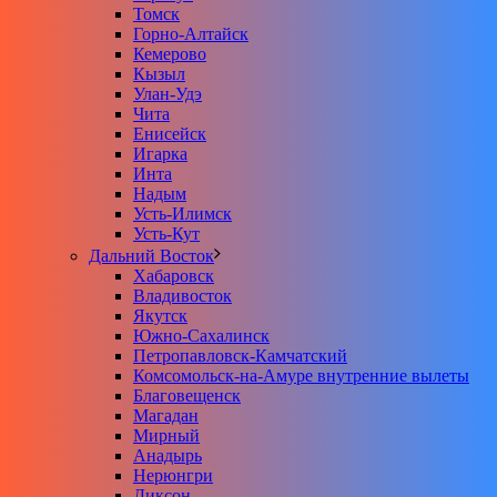
Томск
Горно-Алтайск
Кемерово
Кызыл
Улан-Удэ
Чита
Енисейск
Игарка
Инта
Надым
Усть-Илимск
Усть-Кут
Дальний Восток
Хабаровск
Владивосток
Якутск
Южно-Сахалинск
Петропавловск-Камчатский
Комсомольск-на-Амуре внутренние вылеты
Благовещенск
Магадан
Мирный
Анадырь
Нерюнгри
Диксон