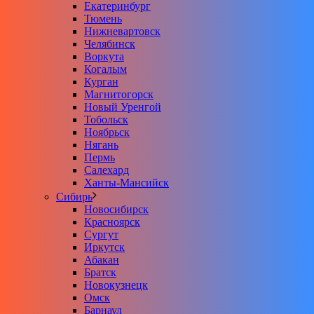
Екатеринбург
Тюмень
Нижневартовск
Челябинск
Воркута
Когалым
Курган
Магнитогорск
Новый Уренгой
Тобольск
Ноябрьск
Нягань
Пермь
Салехард
Ханты-Мансийск
Сибирь
Новосибирск
Красноярск
Сургут
Иркутск
Абакан
Братск
Новокузнецк
Омск
Барнаул