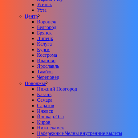
Усинск
Ухта
Центр
Воронеж
Белгород
Брянск
Липецк
Калуга
Курск
Кострома
Иваново
Ярославль
Тамбов
Череповец
Поволжье
Нижний Новгород
Казань
Самара
Саратов
Ижевск
Йошкар-Ола
Киров
Нижнекамск
Набережные Челны внутренние вылеты