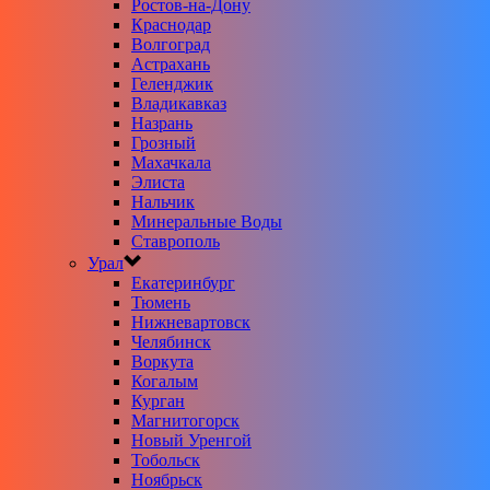
Ростов-на-Дону
Краснодар
Волгоград
Астрахань
Геленджик
Владикавказ
Назрань
Грозный
Махачкала
Элиста
Нальчик
Минеральные Воды
Ставрополь
Урал
Екатеринбург
Тюмень
Нижневартовск
Челябинск
Воркута
Когалым
Курган
Магнитогорск
Новый Уренгой
Тобольск
Ноябрьск