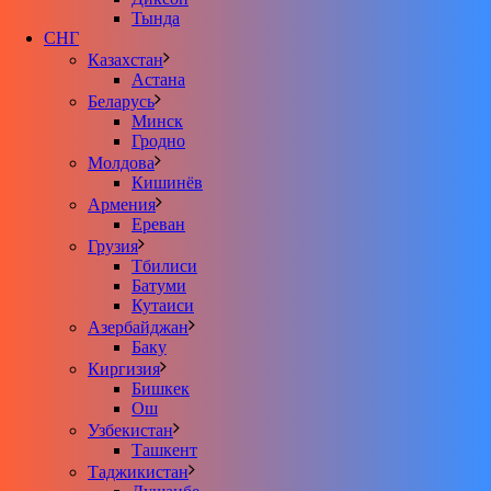
Тында
СНГ
Казахстан
Астана
Беларусь
Минск
Гродно
Молдова
Кишинёв
Армения
Ереван
Грузия
Тбилиси
Батуми
Кутаиси
Азербайджан
Баку
Киргизия
Бишкек
Ош
Узбекистан
Ташкент
Таджикистан