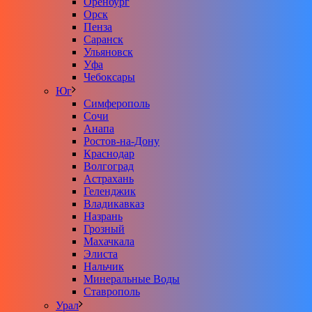
Оренбург
Орск
Пенза
Саранск
Ульяновск
Уфа
Чебоксары
Юг
Симферополь
Сочи
Анапа
Ростов-на-Дону
Краснодар
Волгоград
Астрахань
Геленджик
Владикавказ
Назрань
Грозный
Махачкала
Элиста
Нальчик
Минеральные Воды
Ставрополь
Урал