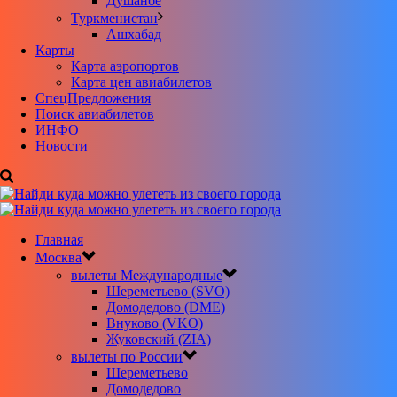
Душанбе
Туркменистан
Ашхабад
Карты
Карта аэропортов
Карта цен авиабилетов
CпецПредложения
Поиск авиабилетов
ИНФО
Новости
Главная
Москва
вылеты Международные
Шереметьево (SVO)
Домодедово (DME)
Внуково (VKO)
Жуковский (ZIA)
вылеты по России
Шереметьево
Домодедово