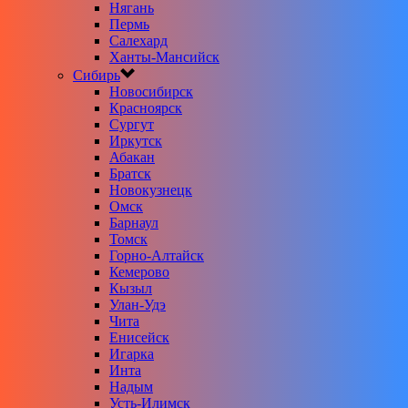
Нягань
Пермь
Салехард
Ханты-Мансийск
Сибирь
Новосибирск
Красноярск
Сургут
Иркутск
Абакан
Братск
Новокузнецк
Омск
Барнаул
Томск
Горно-Алтайск
Кемерово
Кызыл
Улан-Удэ
Чита
Енисейск
Игарка
Инта
Надым
Усть-Илимск