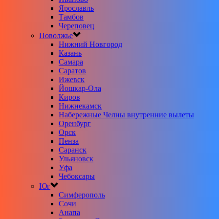
Ярославль
Тамбов
Череповец
Поволжье
Нижний Новгород
Казань
Самара
Саратов
Ижевск
Йошкар-Ола
Киров
Нижнекамск
Набережные Челны внутренние вылеты
Оренбург
Орск
Пенза
Саранск
Ульяновск
Уфа
Чебоксары
Юг
Симферополь
Сочи
Анапа