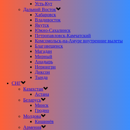
Усть-Кут
Дальний Восток
Хабаровск
Владивосток
Якутск
Южно-Сахалинск
Петропавловск-Камчатский
Комсомольск-на-Амуре внутренние вылеты
Благовещенск
Магадан
Мирный
Анадырь
Нерюнгри
Диксон
Тында
СНГ
Казахстан
Астана
Беларусь
Минск
Гродно
Молдова
Кишинёв
Армения