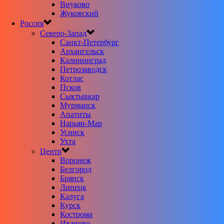
Внуково
Жуковский
Россия
Северо-Запад
Санкт-Петербург
Архангельск
Калининград
Петрозаводск
Котлас
Псков
Сыктывкар
Мурманск
Апатиты
Нарьян-Мар
Усинск
Ухта
Центр
Воронеж
Белгород
Брянск
Липецк
Калуга
Курск
Кострома
Иваново