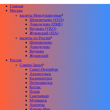
Главная
Москва
вылеты Международные
Шереметьево (SVO)
Домодедово (DME)
Внуково (VKO)
Жуковский (ZIA)
вылеты по России
Шереметьево
Домодедово
Внуково
Жуковский
Россия
Северо-Запад
Санкт-Петербург
Архангельск
Калининград
Петрозаводск
Котлас
Псков
Сыктывкар
Мурманск
Апатиты
Нарьян-Мар