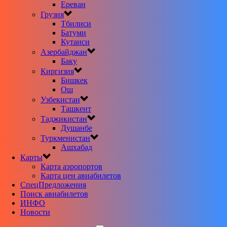
Ереван
Грузия
Тбилиси
Батуми
Кутаиси
Азербайджан
Баку
Киргизия
Бишкек
Ош
Узбекистан
Ташкент
Таджикистан
Душанбе
Туркменистан
Ашхабад
Карты
Карта аэропортов
Карта цен авиабилетов
CпецПредложения
Поиск авиабилетов
ИНФО
Новости