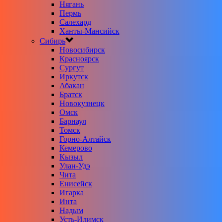
Нягань
Пермь
Салехард
Ханты-Мансийск
Сибирь
Новосибирск
Красноярск
Сургут
Иркутск
Абакан
Братск
Новокузнецк
Омск
Барнаул
Томск
Горно-Алтайск
Кемерово
Кызыл
Улан-Удэ
Чита
Енисейск
Игарка
Инта
Надым
Усть-Илимск