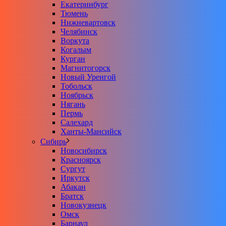
Екатеринбург
Тюмень
Нижневартовск
Челябинск
Воркута
Когалым
Курган
Магнитогорск
Новый Уренгой
Тобольск
Ноябрьск
Нягань
Пермь
Салехард
Ханты-Мансийск
Сибирь
Новосибирск
Красноярск
Сургут
Иркутск
Абакан
Братск
Новокузнецк
Омск
Барнаул