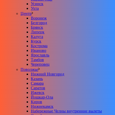
Усинск
Ухта
Центр
Воронеж
Белгород
Брянск
Липецк
Калуга
Курск
Кострома
Иваново
Ярославль
Тамбов
Череповец
Поволжье
Нижний Новгород
Казань
Самара
Саратов
Ижевск
Йошкар-Ола
Киров
Нижнекамск
Набережные Челны внутренние вылеты