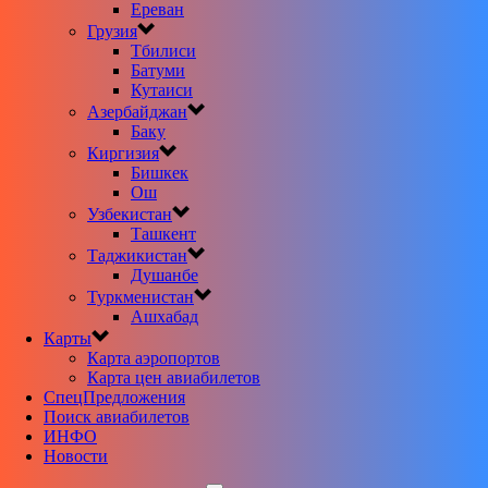
Ереван
Грузия
Тбилиси
Батуми
Кутаиси
Азербайджан
Баку
Киргизия
Бишкек
Ош
Узбекистан
Ташкент
Таджикистан
Душанбе
Туркменистан
Ашхабад
Карты
Карта аэропортов
Карта цен авиабилетов
CпецПредложения
Поиск авиабилетов
ИНФО
Новости