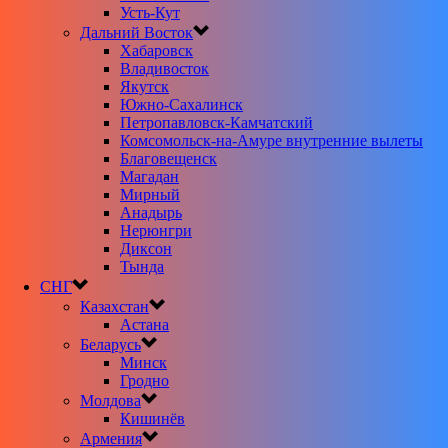
Усть-Кут
Дальний Восток
Хабаровск
Владивосток
Якутск
Южно-Сахалинск
Петропавловск-Камчатский
Комсомольск-на-Амуре внутренние вылеты
Благовещенск
Магадан
Мирный
Анадырь
Нерюнгри
Диксон
Тында
СНГ
Казахстан
Астана
Беларусь
Минск
Гродно
Молдова
Кишинёв
Армения