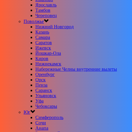
Ярославль
Тамбов
Череповец
Поволжье
Нижний Новгород
Казань
Самара
Саратов
Ижевск
Йошкар-Ола
Киров
Нижнекамск
Набережные Челны внутренние вылеты
Оренбург
Орск
Пенза
Саранск
Ульяновск
Уфа
Чебоксары
Юг
Симферополь
Сочи
Анапа