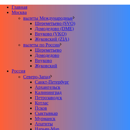
Главная
Москва
вылеты Международные
Шереметьево (SVO)
Домодедово (DME)
Внуково (VKO)
Жуковский (ZIA)
вылеты по России
Шереметьево
Домодедово
Внуково
Жуковский
Россия
Северо-Запад
Санкт-Петербург
Архангельск
Калининград
Петрозаводск
Котлас
Псков
Сыктывкар
Мурманск
Апатиты
Нарьян-Мар