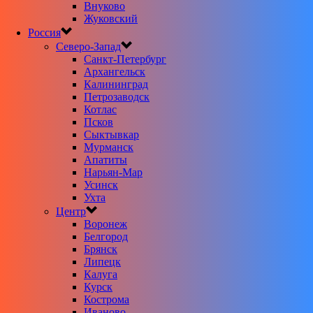
Внуково
Жуковский
Россия
Северо-Запад
Санкт-Петербург
Архангельск
Калининград
Петрозаводск
Котлас
Псков
Сыктывкар
Мурманск
Апатиты
Нарьян-Мар
Усинск
Ухта
Центр
Воронеж
Белгород
Брянск
Липецк
Калуга
Курск
Кострома
Иваново