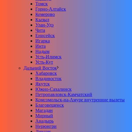
Томск
Горно-Алтайск
Кемерово
Кызыл
Улан-Удэ
Чита
Енисейск
Игарка
Инта
Надым
Усть-Илимск
Усть-Кут
Дальний Восток
Хабаровск
Владивосток
Якутск
Южно-Сахалинск
Петропавловск-Камчатский
Комсомольск-на-Амуре внутренние вылеты
Благовещенск
Магадан
Мирный
Анадырь
Нерюнгри
Диксон