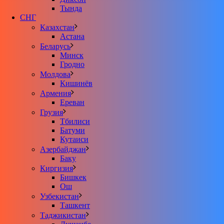
Тында
СНГ
Казахстан
Астана
Беларусь
Минск
Гродно
Молдова
Кишинёв
Армения
Ереван
Грузия
Тбилиси
Батуми
Кутаиси
Азербайджан
Баку
Киргизия
Бишкек
Ош
Узбекистан
Ташкент
Таджикистан