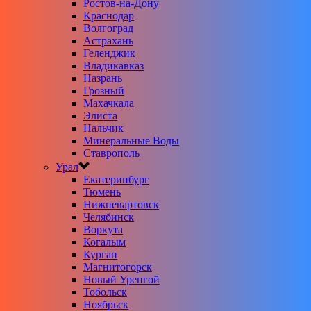
Ростов-на-Дону
Краснодар
Волгоград
Астрахань
Геленджик
Владикавказ
Назрань
Грозный
Махачкала
Элиста
Нальчик
Минеральные Воды
Ставрополь
Урал
Екатеринбург
Тюмень
Нижневартовск
Челябинск
Воркута
Когалым
Курган
Магнитогорск
Новый Уренгой
Тобольск
Ноябрьск