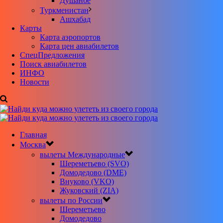
Душанбе
Туркменистан
Ашхабад
Карты
Карта аэропортов
Карта цен авиабилетов
CпецПредложения
Поиск авиабилетов
ИНФО
Новости
Главная
Москва
вылеты Международные
Шереметьево (SVO)
Домодедово (DME)
Внуково (VKO)
Жуковский (ZIA)
вылеты по России
Шереметьево
Домодедово