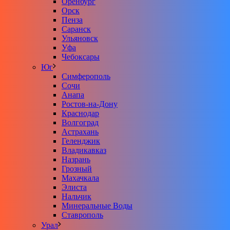
Оренбург
Орск
Пенза
Саранск
Ульяновск
Уфа
Чебоксары
Юг
Симферополь
Сочи
Анапа
Ростов-на-Дону
Краснодар
Волгоград
Астрахань
Геленджик
Владикавказ
Назрань
Грозный
Махачкала
Элиста
Нальчик
Минеральные Воды
Ставрополь
Урал