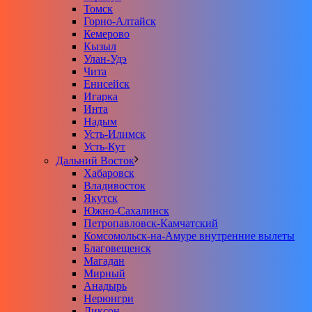
Томск
Горно-Алтайск
Кемерово
Кызыл
Улан-Удэ
Чита
Енисейск
Игарка
Инта
Надым
Усть-Илимск
Усть-Кут
Дальний Восток
Хабаровск
Владивосток
Якутск
Южно-Сахалинск
Петропавловск-Камчатский
Комсомольск-на-Амуре внутренние вылеты
Благовещенск
Магадан
Мирный
Анадырь
Нерюнгри
Диксон