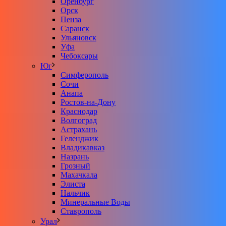
Оренбург
Орск
Пенза
Саранск
Ульяновск
Уфа
Чебоксары
Юг
Симферополь
Сочи
Анапа
Ростов-на-Дону
Краснодар
Волгоград
Астрахань
Геленджик
Владикавказ
Назрань
Грозный
Махачкала
Элиста
Нальчик
Минеральные Воды
Ставрополь
Урал