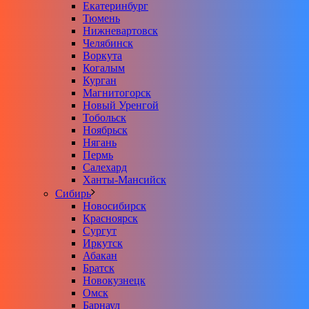
Екатеринбург
Тюмень
Нижневартовск
Челябинск
Воркута
Когалым
Курган
Магнитогорск
Новый Уренгой
Тобольск
Ноябрьск
Нягань
Пермь
Салехард
Ханты-Мансийск
Сибирь
Новосибирск
Красноярск
Сургут
Иркутск
Абакан
Братск
Новокузнецк
Омск
Барнаул