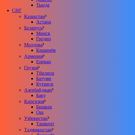
Тында
СНГ
Казахстан
Астана
Беларусь
Минск
Гродно
Молдова
Кишинёв
Армения
Ереван
Грузия
Тбилиси
Батуми
Кутаиси
Азербайджан
Баку
Киргизия
Бишкек
Ош
Узбекистан
Ташкент
Таджикистан