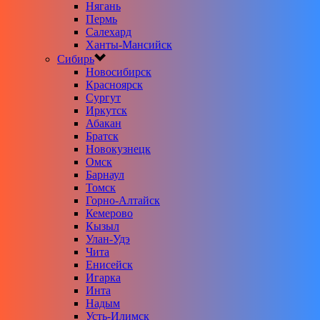
Нягань
Пермь
Салехард
Ханты-Мансийск
Сибирь
Новосибирск
Красноярск
Сургут
Иркутск
Абакан
Братск
Новокузнецк
Омск
Барнаул
Томск
Горно-Алтайск
Кемерово
Кызыл
Улан-Удэ
Чита
Енисейск
Игарка
Инта
Надым
Усть-Илимск