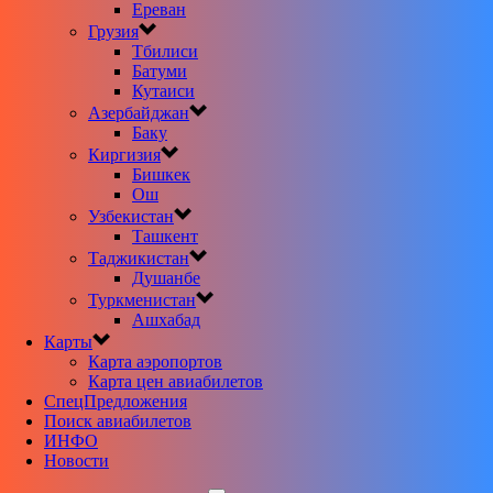
Ереван
Грузия
Тбилиси
Батуми
Кутаиси
Азербайджан
Баку
Киргизия
Бишкек
Ош
Узбекистан
Ташкент
Таджикистан
Душанбе
Туркменистан
Ашхабад
Карты
Карта аэропортов
Карта цен авиабилетов
CпецПредложения
Поиск авиабилетов
ИНФО
Новости