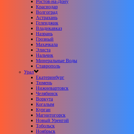
Ростов-на-Дону
Краснодар
Волгоград
Астрахань
Геленджик
Владикавказ
Назрань
Грозный
Махачкала
Элиста
Нальчик
Минеральные Воды
Ставрополь
Урал
Екатеринбург
Тюмень
Нижневартовск
Челябинск
Воркута
Когалым
Курган
Магнитогорск
Новый Уренгой
Тобольск
Ноябрьск