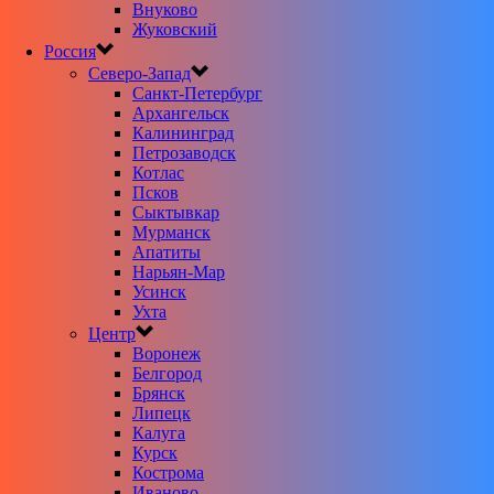
Внуково
Жуковский
Россия
Северо-Запад
Санкт-Петербург
Архангельск
Калининград
Петрозаводск
Котлас
Псков
Сыктывкар
Мурманск
Апатиты
Нарьян-Мар
Усинск
Ухта
Центр
Воронеж
Белгород
Брянск
Липецк
Калуга
Курск
Кострома
Иваново