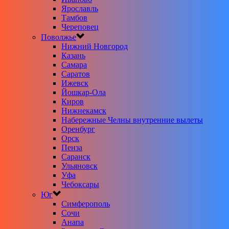
Ярославль
Тамбов
Череповец
Поволжье
Нижний Новгород
Казань
Самара
Саратов
Ижевск
Йошкар-Ола
Киров
Нижнекамск
Набережные Челны внутренние вылеты
Оренбург
Орск
Пенза
Саранск
Ульяновск
Уфа
Чебоксары
Юг
Симферополь
Сочи
Анапа