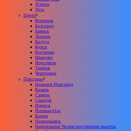
Усинск
Ухта
Центр
Воронеж
Белгород
Брянск
Липецк
Калуга
Курск
Кострома
Иваново
Ярославль
Тамбов
Череповец
Поволжье
Нижний Новгород
Казань
Самара
Саратов
Ижевск
Йошкар-Ола
Киров
Нижнекамск
Набережные Челны внутренние вылеты