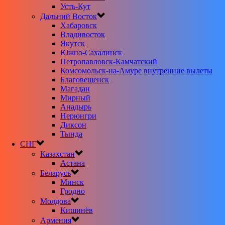
Усть-Кут
Дальний Восток
Хабаровск
Владивосток
Якутск
Южно-Сахалинск
Петропавловск-Камчатский
Комсомольск-на-Амуре внутренние вылеты
Благовещенск
Магадан
Мирный
Анадырь
Нерюнгри
Диксон
Тында
СНГ
Казахстан
Астана
Беларусь
Минск
Гродно
Молдова
Кишинёв
Армения