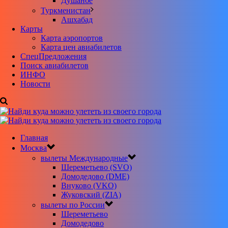
Душанбе
Туркменистан
Ашхабад
Карты
Карта аэропортов
Карта цен авиабилетов
CпецПредложения
Поиск авиабилетов
ИНФО
Новости
Главная
Москва
вылеты Международные
Шереметьево (SVO)
Домодедово (DME)
Внуково (VKO)
Жуковский (ZIA)
вылеты по России
Шереметьево
Домодедово