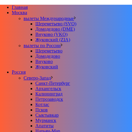
Главная
Москва
вылеты Международные
Шереметьево (SVO)
Домодедово (DME)
Внуково (VKO)
Жуковский (ZIA)
вылеты по России
Шереметьево
Домодедово
Внуково
Жуковский
Россия
Северо-Запад
Санкт-Петербург
Архангельск
Калининград
Петрозаводск
Котлас
Псков
Сыктывкар
Мурманск
Апатиты
Нарьян-Мар