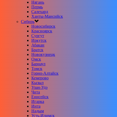
Нягань
Пермь
Салехард
Ханты-Мансийск
Сибирь
Новосибирск
Красноярск
Сургут
Иркутск
Абакан
Братск
Новокузнецк
Омск
Барнаул
Томск
Горно-Алтайск
Кемерово
Кызыл
Улан-Удэ
Чита
Енисейск
Игарка
Инта
Надым
Усть-Илимск