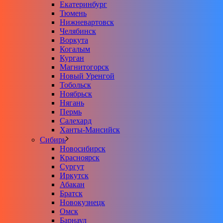
Екатеринбург
Тюмень
Нижневартовск
Челябинск
Воркута
Когалым
Курган
Магнитогорск
Новый Уренгой
Тобольск
Ноябрьск
Нягань
Пермь
Салехард
Ханты-Мансийск
Сибирь
Новосибирск
Красноярск
Сургут
Иркутск
Абакан
Братск
Новокузнецк
Омск
Барнаул