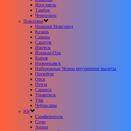
Ярославль
Тамбов
Череповец
Поволжье
Нижний Новгород
Казань
Самара
Саратов
Ижевск
Йошкар-Ола
Киров
Нижнекамск
Набережные Челны внутренние вылеты
Оренбург
Орск
Пенза
Саранск
Ульяновск
Уфа
Чебоксары
Юг
Симферополь
Сочи
Анапа