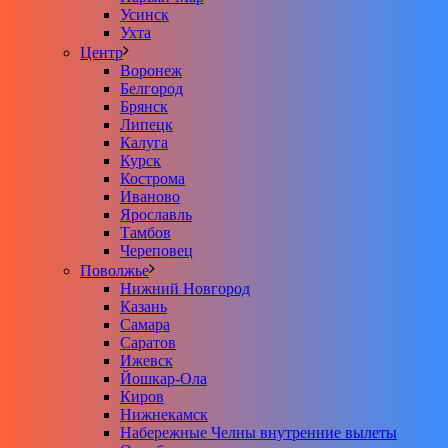
Усинск
Ухта
Центр
Воронеж
Белгород
Брянск
Липецк
Калуга
Курск
Кострома
Иваново
Ярославль
Тамбов
Череповец
Поволжье
Нижний Новгород
Казань
Самара
Саратов
Ижевск
Йошкар-Ола
Киров
Нижнекамск
Набережные Челны внутренние вылеты