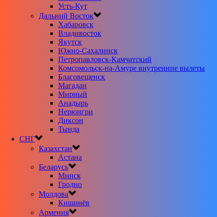
Усть-Кут
Дальний Восток
Хабаровск
Владивосток
Якутск
Южно-Сахалинск
Петропавловск-Камчатский
Комсомольск-на-Амуре внутренние вылеты
Благовещенск
Магадан
Мирный
Анадырь
Нерюнгри
Диксон
Тында
СНГ
Казахстан
Астана
Беларусь
Минск
Гродно
Молдова
Кишинёв
Армения