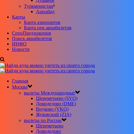
Душанбе
Туркменистан
Ашхабад
Карты
Карта аэропортов
Карта цен авиабилетов
CпецПредложения
Поиск авиабилетов
ИНФО
Новости
Главная
Москва
вылеты Международные
Шереметьево (SVO)
Домодедово (DME)
Внуково (VKO)
Жуковский (ZIA)
вылеты по России
Шереметьево
Домодедово