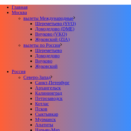
Главная
Москва
вылеты Международные
Шереметьево (SVO)
Домодедово (DME)
Внуково (VKO)
Жуковский (ZIA)
вылеты по России
Шереметьево
Домодедово
Внуково
Жуковский
Россия
Северо-Запад
Санкт-Петербург
Архангельск
Калининград
Петрозаводск
Котлас
Псков
Сыктывкар
Мурманск
Апатиты
Нарьян-Мар