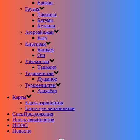
Ереван
Грузия
Тбилиси
Батуми
Кутаиси
Азербайджан
Баку
Киргизия
Бишкек
Ош
Узбекистан
Ташкент
Таджикистан
Душанбе
Туркменистан
Ашхабад
Карты
Карта аэропортов
Карта цен авиабилетов
CпецПредложения
Поиск авиабилетов
ИНФО
Новости