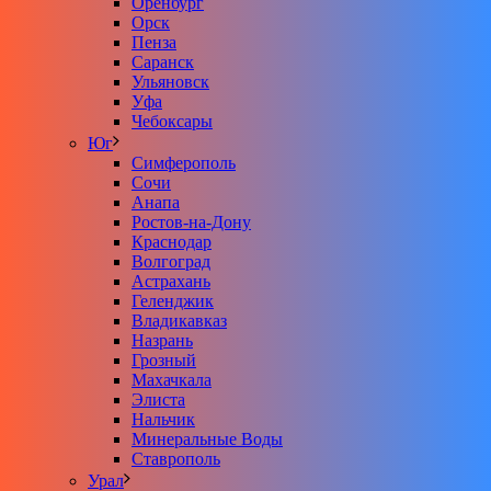
Оренбург
Орск
Пенза
Саранск
Ульяновск
Уфа
Чебоксары
Юг
Симферополь
Сочи
Анапа
Ростов-на-Дону
Краснодар
Волгоград
Астрахань
Геленджик
Владикавказ
Назрань
Грозный
Махачкала
Элиста
Нальчик
Минеральные Воды
Ставрополь
Урал