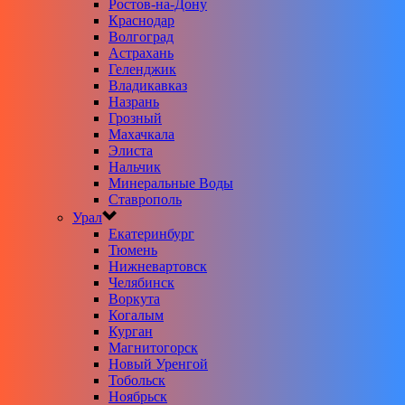
Ростов-на-Дону
Краснодар
Волгоград
Астрахань
Геленджик
Владикавказ
Назрань
Грозный
Махачкала
Элиста
Нальчик
Минеральные Воды
Ставрополь
Урал
Екатеринбург
Тюмень
Нижневартовск
Челябинск
Воркута
Когалым
Курган
Магнитогорск
Новый Уренгой
Тобольск
Ноябрьск