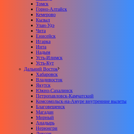
Томск
Горно-Алтайск
Кемерово
Кызыл
Улан-Удэ
Чита
Енисейск
Игарка
Инта
Надым
Усть-Илимск
Усть-Кут
Дальний Восток
Хабаровск
Владивосток
Якутск
Южно-Сахалинск
Петропавловск-Камчатский
Комсомольск-на-Амуре внутренние вылеты
Благовещенск
Магадан
Мирный
Анадырь
Нерюнгри
Диксон