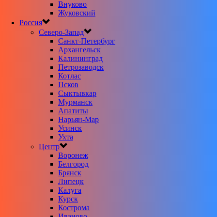
Внуково
Жуковский
Россия
Северо-Запад
Санкт-Петербург
Архангельск
Калининград
Петрозаводск
Котлас
Псков
Сыктывкар
Мурманск
Апатиты
Нарьян-Мар
Усинск
Ухта
Центр
Воронеж
Белгород
Брянск
Липецк
Калуга
Курск
Кострома
Иваново