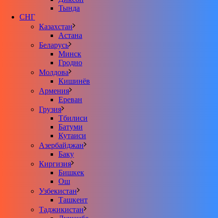
Тында
СНГ
Казахстан
Астана
Беларусь
Минск
Гродно
Молдова
Кишинёв
Армения
Ереван
Грузия
Тбилиси
Батуми
Кутаиси
Азербайджан
Баку
Киргизия
Бишкек
Ош
Узбекистан
Ташкент
Таджикистан