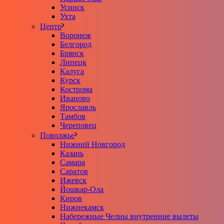
Усинск
Ухта
Центр
Воронеж
Белгород
Брянск
Липецк
Калуга
Курск
Кострома
Иваново
Ярославль
Тамбов
Череповец
Поволжье
Нижний Новгород
Казань
Самара
Саратов
Ижевск
Йошкар-Ола
Киров
Нижнекамск
Набережные Челны внутренние вылеты