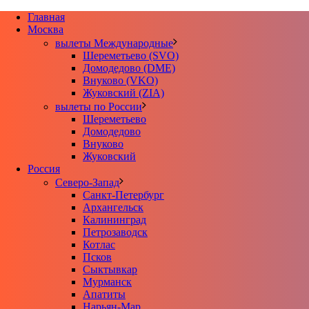
Главная
Москва
вылеты Международные
Шереметьево (SVO)
Домодедово (DME)
Внуково (VKO)
Жуковский (ZIA)
вылеты по России
Шереметьево
Домодедово
Внуково
Жуковский
Россия
Северо-Запад
Санкт-Петербург
Архангельск
Калининград
Петрозаводск
Котлас
Псков
Сыктывкар
Мурманск
Апатиты
Нарьян-Мар