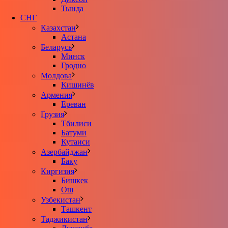
Тында
СНГ
Казахстан
Астана
Беларусь
Минск
Гродно
Молдова
Кишинёв
Армения
Ереван
Грузия
Тбилиси
Батуми
Кутаиси
Азербайджан
Баку
Киргизия
Бишкек
Ош
Узбекистан
Ташкент
Таджикистан