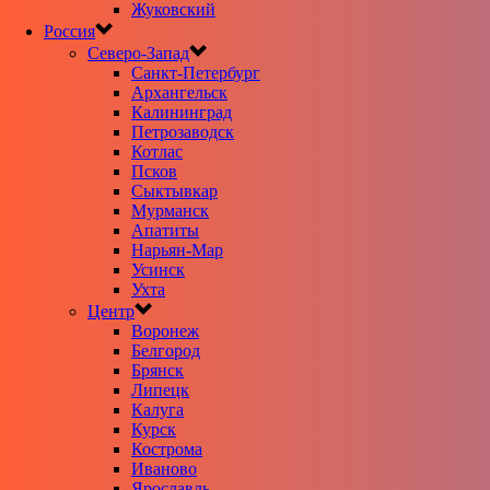
Жуковский
Россия
Северо-Запад
Санкт-Петербург
Архангельск
Калининград
Петрозаводск
Котлас
Псков
Сыктывкар
Мурманск
Апатиты
Нарьян-Мар
Усинск
Ухта
Центр
Воронеж
Белгород
Брянск
Липецк
Калуга
Курск
Кострома
Иваново
Ярославль