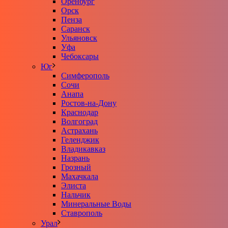
Оренбург
Орск
Пенза
Саранск
Ульяновск
Уфа
Чебоксары
Юг
Симферополь
Сочи
Анапа
Ростов-на-Дону
Краснодар
Волгоград
Астрахань
Геленджик
Владикавказ
Назрань
Грозный
Махачкала
Элиста
Нальчик
Минеральные Воды
Ставрополь
Урал