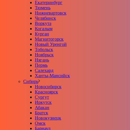
Екатеринбург
Тюмень
Нижневартовск
Челябинск
Воркута
Когалым
Курган
Магнитогорск
Новый Уренгой
Тобольск
Ноябрьск
Нягань
Пермь
Салехард
Ханты-Мансийск
Сибирь
Новосибирск
Красноярск
Сургут
Иркутск
Абакан
Братск
Новокузнецк
Омск
Барнаул