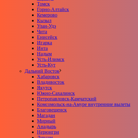
Томск
Горно-Алтайск
Кемерово
Кызыл
Улан-Удэ
Чита
Енисейск
Игарка
Инта
Надым
Усть-Илимск
Усть-Кут
Дальний Восток
Хабаровск
Владивосток
Якутск
Южно-Сахалинск
Петропавловск-Камчатский
Комсомольск-на-Амуре внутренние вылеты
Благовещенск
Магадан
Мирный
Анадырь
Нерюнгри
Диксон