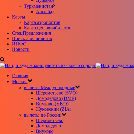
Душанбе
Туркменистан
Ашхабад
Карты
Карта аэропортов
Карта цен авиабилетов
CпецПредложения
Поиск авиабилетов
ИНФО
Новости
Главная
Москва
вылеты Международные
Шереметьево (SVO)
Домодедово (DME)
Внуково (VKO)
Жуковский (ZIA)
вылеты по России
Шереметьево
Домодедово
Внуково