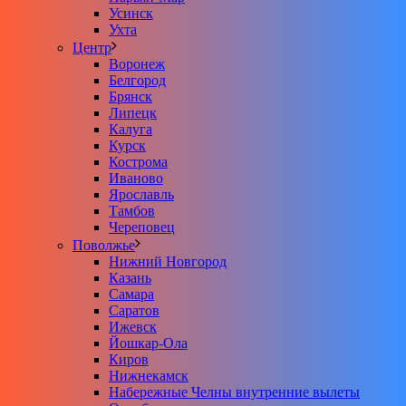
Усинск
Ухта
Центр
Воронеж
Белгород
Брянск
Липецк
Калуга
Курск
Кострома
Иваново
Ярославль
Тамбов
Череповец
Поволжье
Нижний Новгород
Казань
Самара
Саратов
Ижевск
Йошкар-Ола
Киров
Нижнекамск
Набережные Челны внутренние вылеты