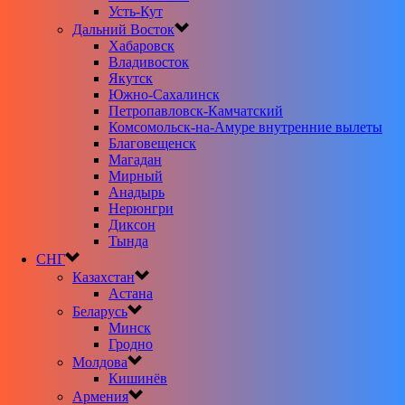
Усть-Кут
Дальний Восток
Хабаровск
Владивосток
Якутск
Южно-Сахалинск
Петропавловск-Камчатский
Комсомольск-на-Амуре внутренние вылеты
Благовещенск
Магадан
Мирный
Анадырь
Нерюнгри
Диксон
Тында
СНГ
Казахстан
Астана
Беларусь
Минск
Гродно
Молдова
Кишинёв
Армения