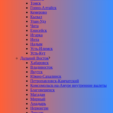
Томск
Горно-Алтайск
Кемерово
Кызыл
Улан-Удэ
Чита
Енисейск
Игарка
Инта
Надым
Усть-Илимск
Усть-Кут
Дальний Восток
Хабаровск
Владивосток
Якутск
Южно-Сахалинск
Петропавловск-Камчатский
Комсомольск-на-Амуре внутренние вылеты
Благовещенск
Магадан
Мирный
Анадырь
Нерюнгри
Диксон