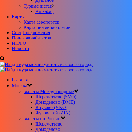
Душанбе
Туркменистан
Ашхабад
Карты
Карта аэропортов
Карта цен авиабилетов
CпецПредложения
Поиск авиабилетов
ИНФО
Новости
Главная
Москва
вылеты Международные
Шереметьево (SVO)
Домодедово (DME)
Внуково (VKO)
Жуковский (ZIA)
вылеты по России
Шереметьево
Домодедово