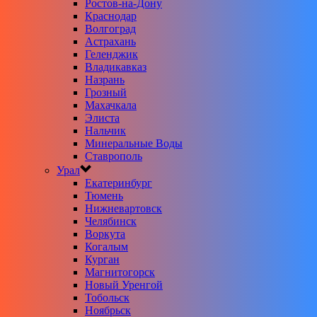
Ростов-на-Дону
Краснодар
Волгоград
Астрахань
Геленджик
Владикавказ
Назрань
Грозный
Махачкала
Элиста
Нальчик
Минеральные Воды
Ставрополь
Урал
Екатеринбург
Тюмень
Нижневартовск
Челябинск
Воркута
Когалым
Курган
Магнитогорск
Новый Уренгой
Тобольск
Ноябрьск