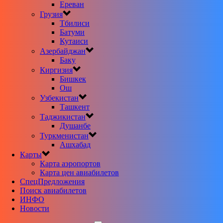
Ереван
Грузия
Тбилиси
Батуми
Кутаиси
Азербайджан
Баку
Киргизия
Бишкек
Ош
Узбекистан
Ташкент
Таджикистан
Душанбе
Туркменистан
Ашхабад
Карты
Карта аэропортов
Карта цен авиабилетов
CпецПредложения
Поиск авиабилетов
ИНФО
Новости