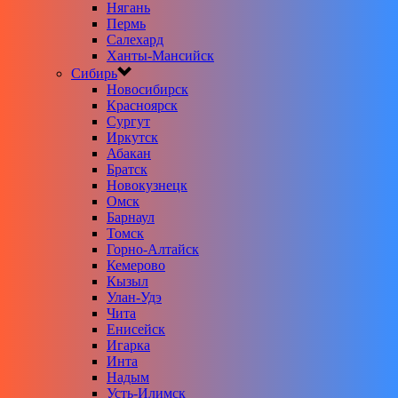
Нягань
Пермь
Салехард
Ханты-Мансийск
Сибирь
Новосибирск
Красноярск
Сургут
Иркутск
Абакан
Братск
Новокузнецк
Омск
Барнаул
Томск
Горно-Алтайск
Кемерово
Кызыл
Улан-Удэ
Чита
Енисейск
Игарка
Инта
Надым
Усть-Илимск