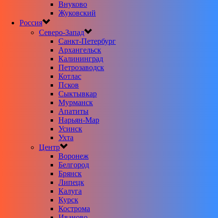
Внуково
Жуковский
Россия
Северо-Запад
Санкт-Петербург
Архангельск
Калининград
Петрозаводск
Котлас
Псков
Сыктывкар
Мурманск
Апатиты
Нарьян-Мар
Усинск
Ухта
Центр
Воронеж
Белгород
Брянск
Липецк
Калуга
Курск
Кострома
Иваново