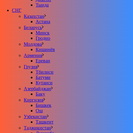
Тында
СНГ
Казахстан
Астана
Беларусь
Минск
Гродно
Молдова
Кишинёв
Армения
Ереван
Грузия
Тбилиси
Батуми
Кутаиси
Азербайджан
Баку
Киргизия
Бишкек
Ош
Узбекистан
Ташкент
Таджикистан