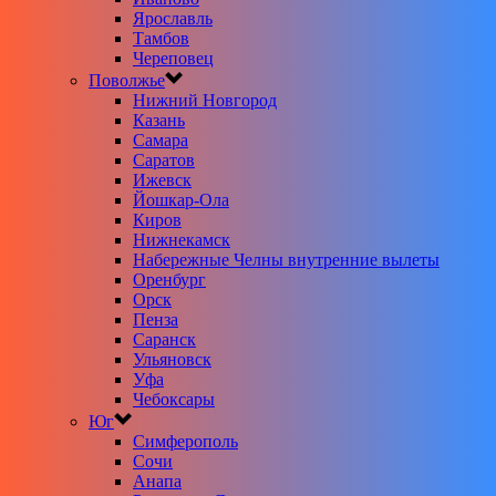
Ярославль
Тамбов
Череповец
Поволжье
Нижний Новгород
Казань
Самара
Саратов
Ижевск
Йошкар-Ола
Киров
Нижнекамск
Набережные Челны внутренние вылеты
Оренбург
Орск
Пенза
Саранск
Ульяновск
Уфа
Чебоксары
Юг
Симферополь
Сочи
Анапа