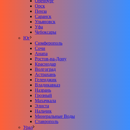
Оренбург
Орск
Пенза
Саранск
Ульяновск
Уфа
Чебоксары
Юг
Симферополь
Сочи
Анапа
Ростов-на-Дону
Краснодар
Волгоград
Астрахань
Геленджик
Владикавказ
Назрань
Грозный
Махачкала
Элиста
Нальчик
Минеральные Воды
Ставрополь
Урал