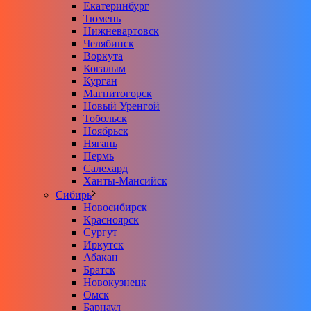
Екатеринбург
Тюмень
Нижневартовск
Челябинск
Воркута
Когалым
Курган
Магнитогорск
Новый Уренгой
Тобольск
Ноябрьск
Нягань
Пермь
Салехард
Ханты-Мансийск
Сибирь
Новосибирск
Красноярск
Сургут
Иркутск
Абакан
Братск
Новокузнецк
Омск
Барнаул