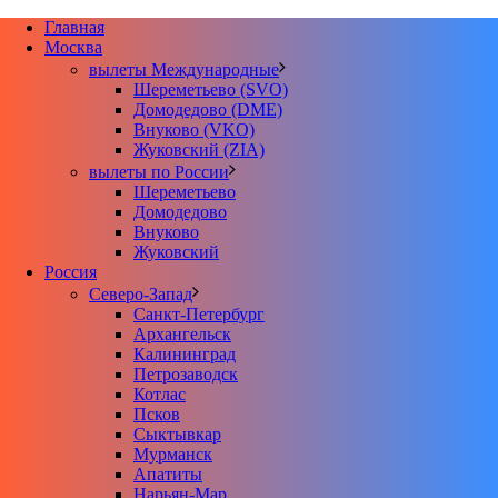
Главная
Москва
вылеты Международные
Шереметьево (SVO)
Домодедово (DME)
Внуково (VKO)
Жуковский (ZIA)
вылеты по России
Шереметьево
Домодедово
Внуково
Жуковский
Россия
Северо-Запад
Санкт-Петербург
Архангельск
Калининград
Петрозаводск
Котлас
Псков
Сыктывкар
Мурманск
Апатиты
Нарьян-Мар