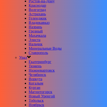
Ростов-на-Дону
Краснодар
Волгоград
Астрахань
Геленджик
Владикавказ
Назрань
Грозный
Махачкала
Элиста
Нальчик
Минеральные Воды
Ставрополь
Урал
Екатеринбург
Тюмень
Нижневартовск
Челябинск
Воркута
Когалым
Курган
Магнитогорск
Новый Уренгой
Тобольск
Ноябрьск