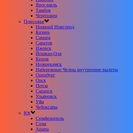
Ярославль
Тамбов
Череповец
Поволжье
Нижний Новгород
Казань
Самара
Саратов
Ижевск
Йошкар-Ола
Киров
Нижнекамск
Набережные Челны внутренние вылеты
Оренбург
Орск
Пенза
Саранск
Ульяновск
Уфа
Чебоксары
Юг
Симферополь
Сочи
Анапа