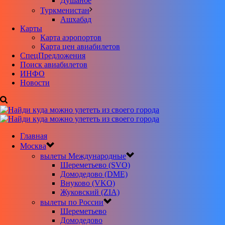
Душанбе
Туркменистан
Ашхабад
Карты
Карта аэропортов
Карта цен авиабилетов
CпецПредложения
Поиск авиабилетов
ИНФО
Новости
Главная
Москва
вылеты Международные
Шереметьево (SVO)
Домодедово (DME)
Внуково (VKO)
Жуковский (ZIA)
вылеты по России
Шереметьево
Домодедово