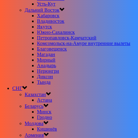
Усть-Кут
Дальний Восток
Хабаровск
Владивосток
Якутск
Южно-Сахалинск
Петропавловск-Камчатский
Комсомольск-на-Амуре внутренние вылеты
Благовещенск
Магадан
Мирный
Анадырь
Нерюнгри
Диксон
Тында
СНГ
Казахстан
Астана
Беларусь
Минск
Гродно
Молдова
Кишинёв
Армения