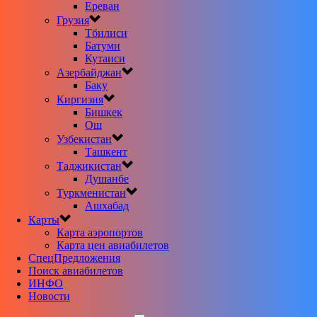
Ереван
Грузия
Тбилиси
Батуми
Кутаиси
Азербайджан
Баку
Киргизия
Бишкек
Ош
Узбекистан
Ташкент
Таджикистан
Душанбе
Туркменистан
Ашхабад
Карты
Карта аэропортов
Карта цен авиабилетов
CпецПредложения
Поиск авиабилетов
ИНФО
Новости