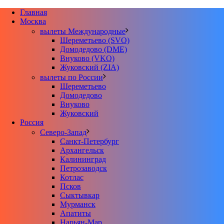
Главная
Москва
вылеты Международные
Шереметьево (SVO)
Домодедово (DME)
Внуково (VKO)
Жуковский (ZIA)
вылеты по России
Шереметьево
Домодедово
Внуково
Жуковский
Россия
Северо-Запад
Санкт-Петербург
Архангельск
Калининград
Петрозаводск
Котлас
Псков
Сыктывкар
Мурманск
Апатиты
Нарьян-Мар