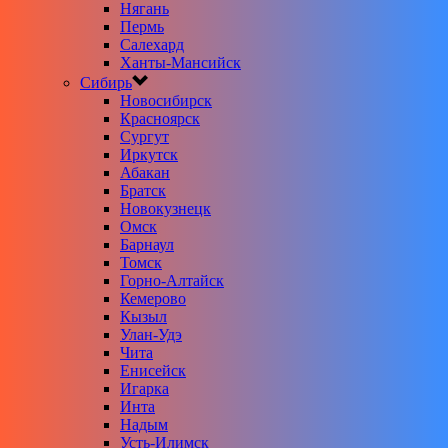
Нягань
Пермь
Салехард
Ханты-Мансийск
Сибирь
Новосибирск
Красноярск
Сургут
Иркутск
Абакан
Братск
Новокузнецк
Омск
Барнаул
Томск
Горно-Алтайск
Кемерово
Кызыл
Улан-Удэ
Чита
Енисейск
Игарка
Инта
Надым
Усть-Илимск