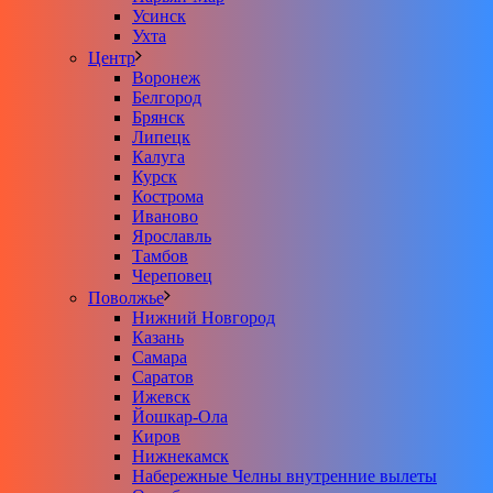
Усинск
Ухта
Центр
Воронеж
Белгород
Брянск
Липецк
Калуга
Курск
Кострома
Иваново
Ярославль
Тамбов
Череповец
Поволжье
Нижний Новгород
Казань
Самара
Саратов
Ижевск
Йошкар-Ола
Киров
Нижнекамск
Набережные Челны внутренние вылеты