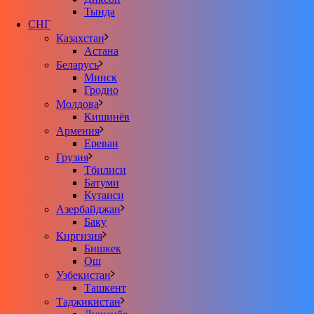
Тында
СНГ
Казахстан
Астана
Беларусь
Минск
Гродно
Молдова
Кишинёв
Армения
Ереван
Грузия
Тбилиси
Батуми
Кутаиси
Азербайджан
Баку
Киргизия
Бишкек
Ош
Узбекистан
Ташкент
Таджикистан