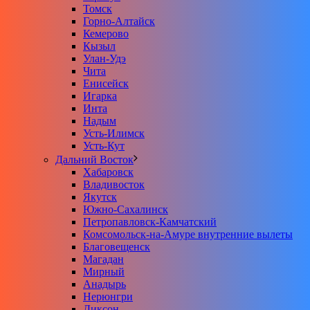
Томск
Горно-Алтайск
Кемерово
Кызыл
Улан-Удэ
Чита
Енисейск
Игарка
Инта
Надым
Усть-Илимск
Усть-Кут
Дальний Восток
Хабаровск
Владивосток
Якутск
Южно-Сахалинск
Петропавловск-Камчатский
Комсомольск-на-Амуре внутренние вылеты
Благовещенск
Магадан
Мирный
Анадырь
Нерюнгри
Диксон