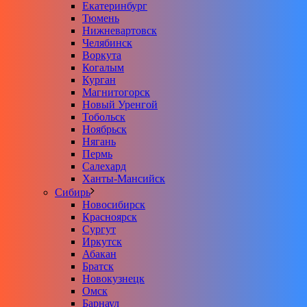
Екатеринбург
Тюмень
Нижневартовск
Челябинск
Воркута
Когалым
Курган
Магнитогорск
Новый Уренгой
Тобольск
Ноябрьск
Нягань
Пермь
Салехард
Ханты-Мансийск
Сибирь
Новосибирск
Красноярск
Сургут
Иркутск
Абакан
Братск
Новокузнецк
Омск
Барнаул