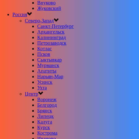
Внуково
Жуковский
Россия
Северо-Запад
Санкт-Петербург
Архангельск
Калининград
Петрозаводск
Котлас
Псков
Сыктывкар
Мурманск
Апатиты
Нарьян-Мар
Усинск
Ухта
Центр
Воронеж
Белгород
Брянск
Липецк
Калуга
Курск
Кострома
Иваново