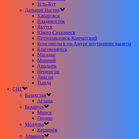
Усть-Кут
Дальний Восток
Хабаровск
Владивосток
Якутск
Южно-Сахалинск
Петропавловск-Камчатский
Комсомольск-на-Амуре внутренние вылеты
Благовещенск
Магадан
Мирный
Анадырь
Нерюнгри
Диксон
Тында
СНГ
Казахстан
Астана
Беларусь
Минск
Гродно
Молдова
Кишинёв
Армения