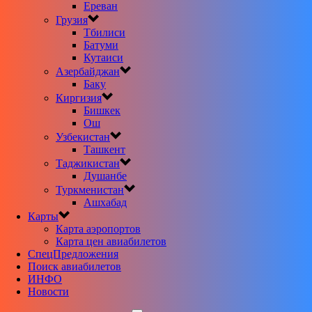
Ереван
Грузия
Тбилиси
Батуми
Кутаиси
Азербайджан
Баку
Киргизия
Бишкек
Ош
Узбекистан
Ташкент
Таджикистан
Душанбе
Туркменистан
Ашхабад
Карты
Карта аэропортов
Карта цен авиабилетов
CпецПредложения
Поиск авиабилетов
ИНФО
Новости