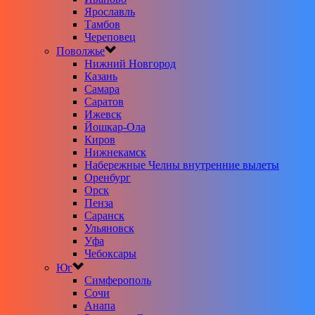
Ярославль
Тамбов
Череповец
Поволжье
Нижний Новгород
Казань
Самара
Саратов
Ижевск
Йошкар-Ола
Киров
Нижнекамск
Набережные Челны внутренние вылеты
Оренбург
Орск
Пенза
Саранск
Ульяновск
Уфа
Чебоксары
Юг
Симферополь
Сочи
Анапа