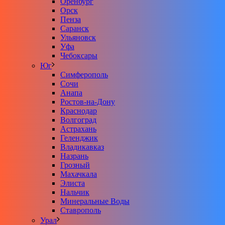
Оренбург
Орск
Пенза
Саранск
Ульяновск
Уфа
Чебоксары
Юг
Симферополь
Сочи
Анапа
Ростов-на-Дону
Краснодар
Волгоград
Астрахань
Геленджик
Владикавказ
Назрань
Грозный
Махачкала
Элиста
Нальчик
Минеральные Воды
Ставрополь
Урал