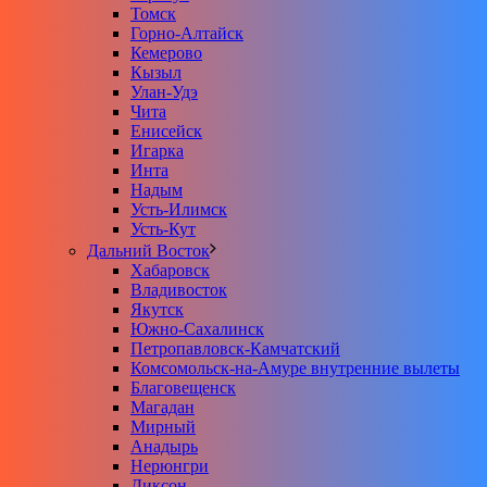
Томск
Горно-Алтайск
Кемерово
Кызыл
Улан-Удэ
Чита
Енисейск
Игарка
Инта
Надым
Усть-Илимск
Усть-Кут
Дальний Восток
Хабаровск
Владивосток
Якутск
Южно-Сахалинск
Петропавловск-Камчатский
Комсомольск-на-Амуре внутренние вылеты
Благовещенск
Магадан
Мирный
Анадырь
Нерюнгри
Диксон