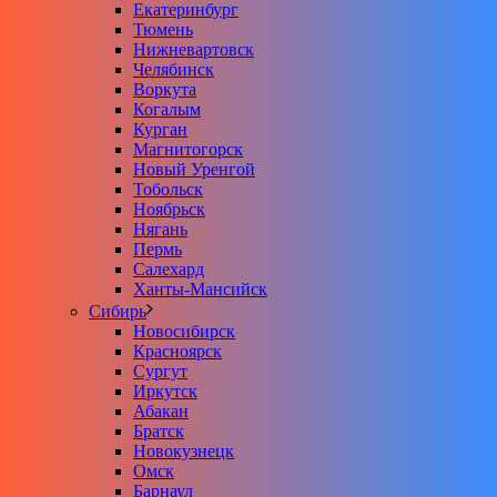
Екатеринбург
Тюмень
Нижневартовск
Челябинск
Воркута
Когалым
Курган
Магнитогорск
Новый Уренгой
Тобольск
Ноябрьск
Нягань
Пермь
Салехард
Ханты-Мансийск
Сибирь
Новосибирск
Красноярск
Сургут
Иркутск
Абакан
Братск
Новокузнецк
Омск
Барнаул