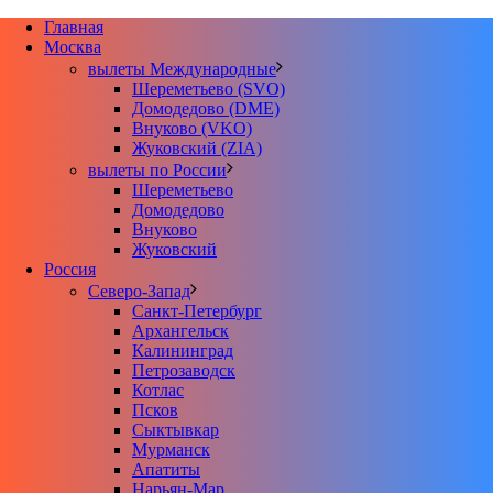
Главная
Москва
вылеты Международные
Шереметьево (SVO)
Домодедово (DME)
Внуково (VKO)
Жуковский (ZIA)
вылеты по России
Шереметьево
Домодедово
Внуково
Жуковский
Россия
Северо-Запад
Санкт-Петербург
Архангельск
Калининград
Петрозаводск
Котлас
Псков
Сыктывкар
Мурманск
Апатиты
Нарьян-Мар