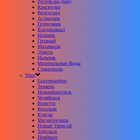
Ростов-на-Дону
Краснодар
Волгоград
Астрахань
Геленджик
Владикавказ
Назрань
Грозный
Махачкала
Элиста
Нальчик
Минеральные Воды
Ставрополь
Урал
Екатеринбург
Тюмень
Нижневартовск
Челябинск
Воркута
Когалым
Курган
Магнитогорск
Новый Уренгой
Тобольск
Ноябрьск