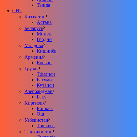
Тында
СНГ
Казахстан
Астана
Беларусь
Минск
Гродно
Молдова
Кишинёв
Армения
Ереван
Грузия
Тбилиси
Батуми
Кутаиси
Азербайджан
Баку
Киргизия
Бишкек
Ош
Узбекистан
Ташкент
Таджикистан