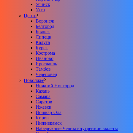
Усинск
Ухта
Центр
Воронеж
Белгород
Брянск
Липецк
Калуга
Курск
Кострома
Иваново
Ярославль
Тамбов
Череповец
Поволжье
Нижний Новгород
Казань
Самара
Саратов
Ижевск
Йошкар-Ола
Киров
Нижнекамск
Набережные Челны внутренние вылеты