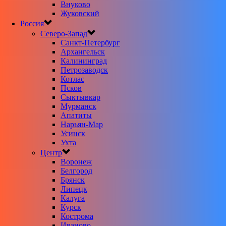
Внуково
Жуковский
Россия
Северо-Запад
Санкт-Петербург
Архангельск
Калининград
Петрозаводск
Котлас
Псков
Сыктывкар
Мурманск
Апатиты
Нарьян-Мар
Усинск
Ухта
Центр
Воронеж
Белгород
Брянск
Липецк
Калуга
Курск
Кострома
Иваново