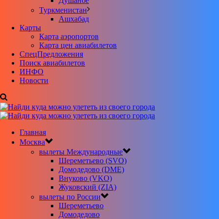
Душанбе
Туркменистан
Ашхабад
Карты
Карта аэропортов
Карта цен авиабилетов
CпецПредложения
Поиск авиабилетов
ИНФО
Новости
Главная
Москва
вылеты Международные
Шереметьево (SVO)
Домодедово (DME)
Внуково (VKO)
Жуковский (ZIA)
вылеты по России
Шереметьево
Домодедово