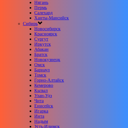
Нягань
Пермь
Салехард
Ханты-Мансийск
Сибирь
Новосибирск
Красноярск
Сургут
Иркутск
Абакан
Братск
Новокузнецк
Омск
Барнаул
Томск
Горно-Алтайск
Кемерово
Кызыл
Улан-Удэ
Чита
Енисейск
Игарка
Инта
Надым
Усть-Илимск